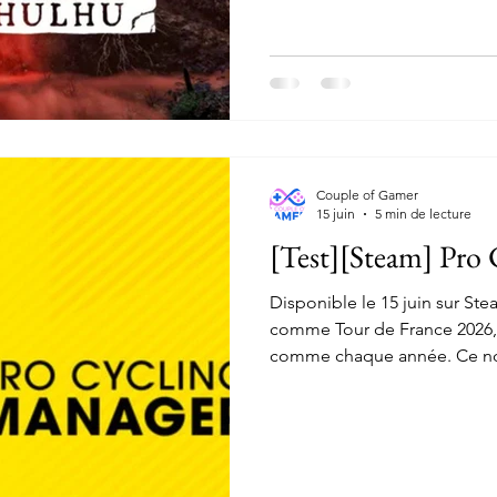
mystérieuse au XVe siècle qui
H.P. Lovecraft.
Couple of Gamer
15 juin
5 min de lecture
[Test][Steam] Pro
Disponible le 15 juin sur St
comme Tour de France 2026, 
comme chaque année. Ce no
Nacon nous remet dans la pea
d'amener notre équipe au s
avoir remporté le Tour de Fra
temps pour nous de dévoiler 