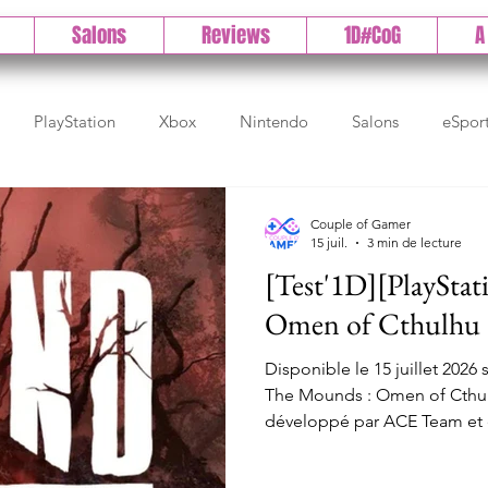
Salons
Reviews
1D#CoG
A
PlayStation
Xbox
Nintendo
Salons
eSpor
ct
High Tech
Gamescom
E3
Paris Games Wee
Couple of Gamer
15 juil.
3 min de lecture
[Test'1D][PlaySta
tendo
Test PlayStation
Test PC
Actu 1DCoG
Te
Omen of Cthulhu
Disponible le 15 juillet 2026 
The Mounds : Omen of Cthul
développé par ACE Team et éd
multi comme solo, où l'on p
avec leurs histoires dans un