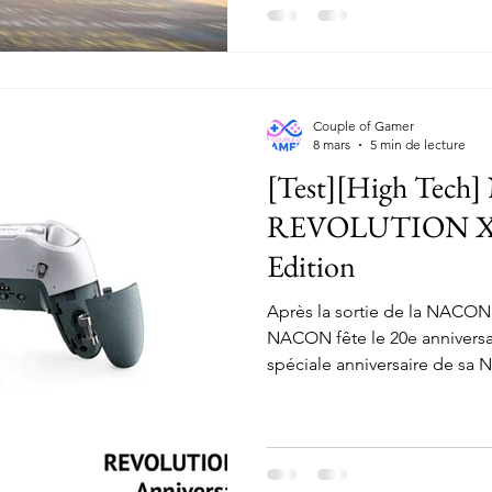
Couple of Gamer
8 mars
5 min de lecture
[Test][High Tec
REVOLUTION X Un
Edition
Après la sortie de la NACO
NACON fête le 20e anniversai
spéciale anniversaire de s
Une manette Xbox et PC qui 
classique. Sauf que pour fête
Xbox 360, elle a le droit à q
seulement visuelle. Car son p