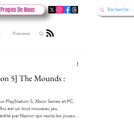
 Propos De Nous
t
Previews
k
tion 5] The Mounds :
st Stadia
sur PlayStation 5, Xbox Series et PC,
hu est un tout nouveau jeu
ité par Nacon qui ravira les joueurs
eut incarner jusqu'à 4 personnages
e contrée aussi dangereuse que