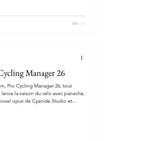
 s'inscrit dans un univers inspiré de
 Cycling Manager 26
eam, Pro Cycling Manager 26, tout
lance la saison du vélo avec panache,
uvel opus de Cyanide Studio et
u d'un directeur sportif afin
ommet du cyclisme mondial. Et après
nce et bien d’autres épreuves, il est
notre test.