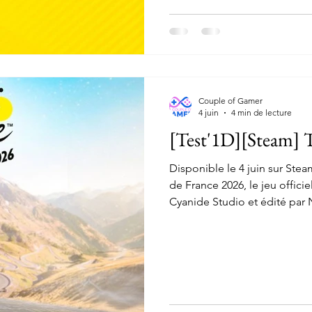
Couple of Gamer
4 juin
4 min de lecture
[Test'1D][Steam] 
Disponible le 4 juin sur Stea
de France 2026, le jeu offic
Cyanide Studio et édité par 
départ de la Grand Boucle vi
quelques nouveautés et amél
bonheur des fans de cyclisme
France, il est temps pour nou
nouvelle saison.