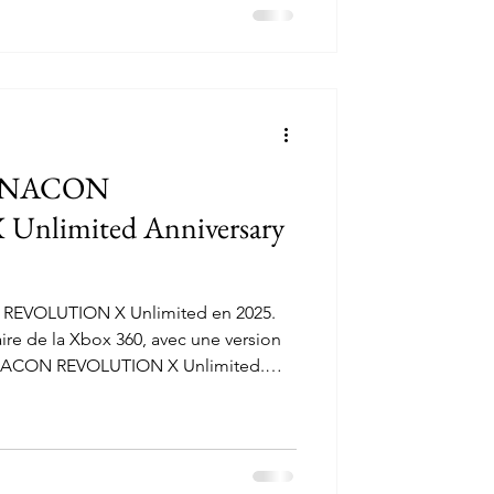
h] NACON
limited Anniversary
N REVOLUTION X Unlimited en 2025.
re de la Xbox 360, avec une version
a NACON REVOLUTION X Unlimited.
reprend les bases de la version
r comme il se doit l'anniversaire de la
uelques petites modifications. Et pas
etit écran LCD s'offre un petit