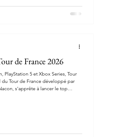
Tour de France 2026
m, PlayStation 5 et Xbox Series, Tour
iel du Tour de France développé par
Nacon, s'apprête à lancer le top
rtuelle. Un nouvel opus qui apporte
iorations, pour le plus grand
. Et après avoir remporté le Tour de
s de dévoiler notre avis sur cette