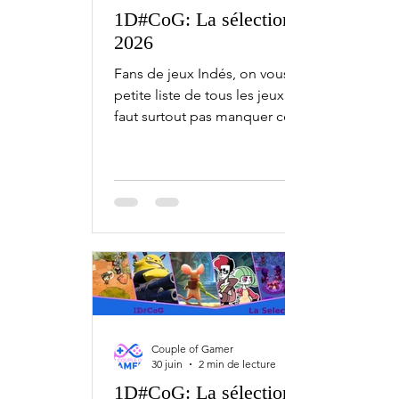
1D#CoG: La sélection d'août
2026
Fans de jeux Indés, on vous fait une
petite liste de tous les jeux qu'il ne
faut surtout pas manquer ce mois-ci,
avec l'1D#CoG la sélection d'août.
Bien sûr, ceci est une sélection.
Chaque mois, il y a bien plus de jeux
indépendants qui sortent sur PC,
Xbox, PlayStation et Nintendo Switch.
4 août Beast of Reincarnation - PC, PS5,
Series Big Walk - PC, PS5, Switch 2 5
août Gunstoppable - PC World's
Greatest Author - PC Lost & Found: A
This Bed We Made Story - PC
Couple of Gamer
GLOOPALAXY - P
30 juin
2 min de lecture
1D#CoG: La sélection de