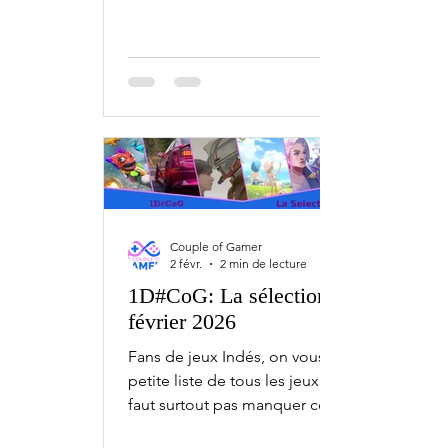
avec l'1D#CoG la sélection de mars.
Bien sûr, ceci est une sélection.
Chaque mois, il y a bien plus de jeux
indépendants qui sortent sur PC,
Xbox, PlayStation et Nintendo Switch.
2 mars Tales of Bloomrise - PC 3 mars
Scott Pilgrim EX - PC, PS5, Series,
Switch Esoteric Ebb - PC The Legend
of Khiimori - Early Access 4 mars
Homura Hime - PC Never Grave: The
Couple of Gamer
Witch
2 févr.
2 min de lecture
1D#CoG: La sélection de
février 2026
Fans de jeux Indés, on vous fait une
petite liste de tous les jeux qu'il ne
faut surtout pas manquer ce mois-ci,
avec l'1D#CoG la sélection de février.