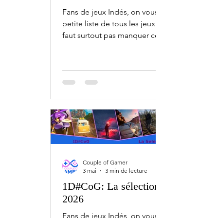
Fans de jeux Indés, on vous fait une
petite liste de tous les jeux qu'il ne
faut surtout pas manquer ce mois-ci,
avec l'1D#CoG la sélection de juin.
Bien sûr, ceci est une sélection.
Chaque mois, il y a bien plus de jeux
indépendants qui sortent sur PC,
Xbox, PlayStation et Nintendo Switch.
1 juin BrokenLore: FOLLOW - PC Cosy
Housing - PC Underchoice - PC 2 juin
Remorses - PC Fatekeeper - Early
Access Campsite Hustle! -
Management Simulator - Early Access
Couple of Gamer
3 juin Gombo - Earl
3 mai
3 min de lecture
1D#CoG: La sélection de mai
2026
Fans de jeux Indés, on vous fait une