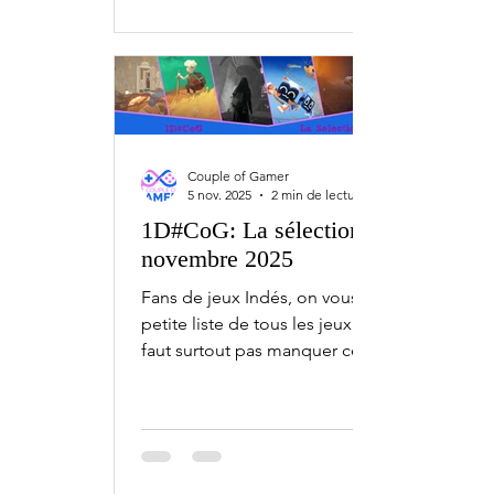
PC, Xbox, PlayStation et Nintendo
Switch. 1er décembre MARVEL Cosmic
Invasion - PC, Switch, Switch 2, PS5,
Series 2 décembre SLEEP AWAKE - PC
Tingus Goose - PC She's Leaving - PC
3 décembre DON'T SCREAM
Couple of Gamer
TOGETHER - PC 4 dé
5 nov. 2025
2 min de lecture
1D#CoG: La sélection de
novembre 2025
Fans de jeux Indés, on vous fait une
petite liste de tous les jeux qu'il ne
faut surtout pas manquer ce mois-ci,
avec l'1D#CoG la sélection de
novembre. Bien sûr, ceci est une
sélection. Chaque mois, il y a bien plus
de jeux indépendants qui sortent sur
PC, Xbox, PlayStation et Nintendo