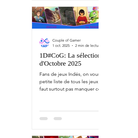
Switch. 3 novembre Tavern Keeper -
Early Access 4 novembre Purrrifiers:
Cleaning Chaos – Cats & Goofylike Co-
op - Early Access Generation Exile -
Early Access 5 novembre Biped 2 - PC,
Couple of Gamer
PS4,
1 oct. 2025
2 min de lecture
1D#CoG: La sélection
d'Octobre 2025
Fans de jeux Indés, on vous fait une
petite liste de tous les jeux qu'il ne
faut surtout pas manquer ce mois-ci,
avec l'1D#CoG la...