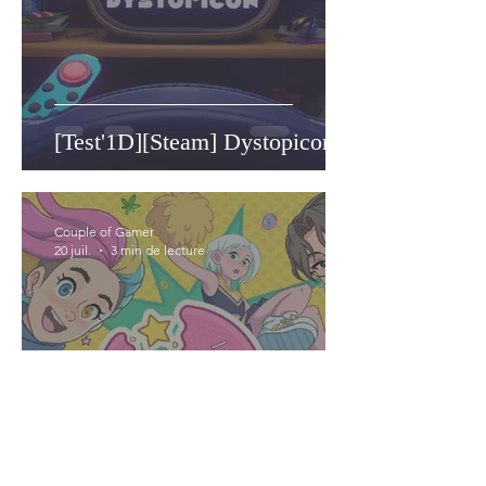
[Test'1D][Steam] Dystopicon
Couple of Gamer
20 juil.
3 min de lecture
[Test'1D][Steam] High Times