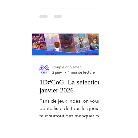
Bien sûr, ceci est une sélection.
Chaque mois, il y a bien plus de jeux
indépendants qui sortent sur PC,
Xbox, PlayStation et Nintendo Switch.
2 février Street Vendor's Journey - Early
Access 5 février Hermit and Pig - PC
MENACE - Early Access The Run - PC
Tailor Simulator - Early Access 6 février
Prescribe and Pray - PC
Couple of Gamer
2 janv.
1 min de lecture
1D#CoG: La sélection de
janvier 2026
Fans de jeux Indés, on vous fait une
petite liste de tous les jeux qu'il ne
faut surtout pas manquer ce mois-ci,
avec l'1D#CoG la sélection de janvier.
Bien sûr, ceci est une sélection.
Chaque mois, il y a bien plus de jeux