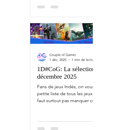
indépendants qui sortent sur PC,
Xbox, PlayStation et Nintendo Switch.
6 janvier StarRupture - Early Access 7
janvier Snapshots - PC EvoCreo - PC 8
janvier Cozy Caravan - PC 9 janvier
Pathologic 3 - PC 10 janvier Code
Violet - PS5 12 janvier Big Hops
Couple of Gamer
1 déc. 2025
1 min de lecture
1D#CoG: La sélection de
décembre 2025
Fans de jeux Indés, on vous fait une
petite liste de tous les jeux qu'il ne
faut surtout pas manquer ce mois-ci,
avec l'1D#CoG la sélection de
décembre. Bien sûr, ceci est une
sélection. Chaque mois, il y a bien plus
de jeux indépendants qui sortent sur