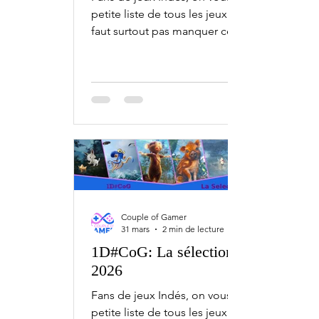
petite liste de tous les jeux qu'il ne
faut surtout pas manquer ce mois-ci,
avec l'1D#CoG la sélection de mai.
Bien sûr, ceci est une sélection.
Chaque mois, il y a bien plus de jeux
indépendants qui sortent sur PC,
Xbox, PlayStation et Nintendo Switch.
1 mai Constance - Switch, PS5, Series 5
mai MOTORSLICE - PC Dead as Disco -
Early Access Wax Heads - PC, Series,
PS5, Switch 6 mai Farever - Early Access
7 mai Mixtape - PC, PS5, Series, Sw
Couple of Gamer
31 mars
2 min de lecture
1D#CoG: La sélection d'avril
2026
Fans de jeux Indés, on vous fait une
petite liste de tous les jeux qu'il ne