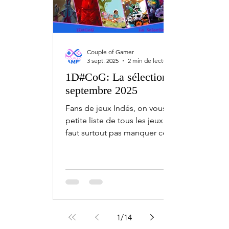
Couple of Gamer
3 sept. 2025
2 min de lecture
1D#CoG: La sélection de
septembre 2025
Fans de jeux Indés, on vous fait une
petite liste de tous les jeux qu'il ne
faut surtout pas manquer ce mois-ci,
avec l'1D#CoG la...
1
/
14