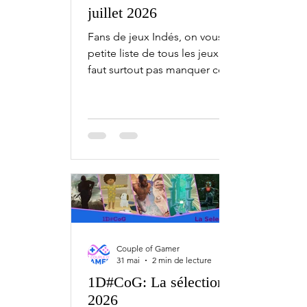
juillet 2026
Fans de jeux Indés, on vous fait une
petite liste de tous les jeux qu'il ne
faut surtout pas manquer ce mois-ci,
avec l'1D#CoG la sélection de juillet.
Bien sûr, ceci est une sélection.
Chaque mois, il y a bien plus de jeux
indépendants qui sortent sur PC,
Xbox, PlayStation et Nintendo Switch.
1 juillet High On Life 2 - Switch 2 3
juillet By My Side - Early Access 6 juillet
Cat Mail Co. - PC Esports Manager
2026 - PC 7 juillet Moonlight Peaks -
PC, Switch, Switch 2 9 juillet
Couple of Gamer
31 mai
2 min de lecture
1D#CoG: La sélection de juin
2026