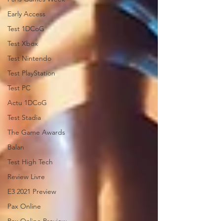
Early Access
Test 1DCoG
Test Xbox
Test Nintendo
Test PlayStation
Test PC
Actu 1DCoG
Test Stadia
The Game Awards
Balan
Test High Tech
Review Livre
E3 2021 Preview
Pax Online