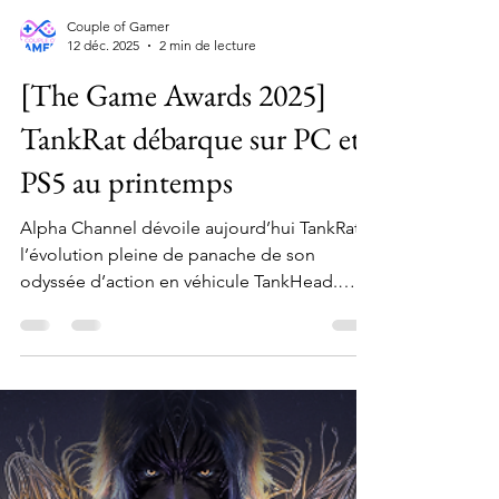
Couple of Gamer
12 déc. 2025
2 min de lecture
[The Game Awards 2025]
TankRat débarque sur PC et
PS5 au printemps
Alpha Channel dévoile aujourd’hui TankRat,
l’évolution pleine de panache de son
odyssée d’action en véhicule TankHead.
Dévoilé à l’occasion des Game Awards en
partenariat avec Kepler Interactive, TankRat
promet des combats explosifs et un chaos
mécanique cataclysmique sur Steam et
PlayStation 5 au printemps 2026.