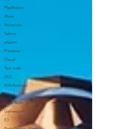
PlayStation
Xbox
Nintendo
Salons
eSport
Previews
Cloud
Test indé
DLC
IOS/Android
Direct
High Tech
Gamescom
E3
Paris Games Week