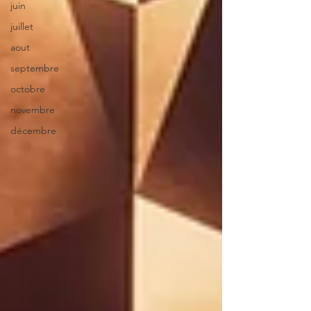
juin
juillet
aout
septembre
octobre
novembre
décembre