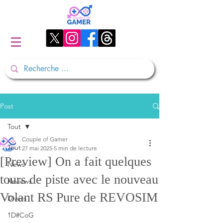
Post
Tout
Couple of Gamer
Tout
27 mai 2025
5 min de lecture
[Preview] On a fait quelques
News
tours de piste avec le nouveau
Reviews
Volant RS Pure de REVOSIM
Divers
1D#CoG