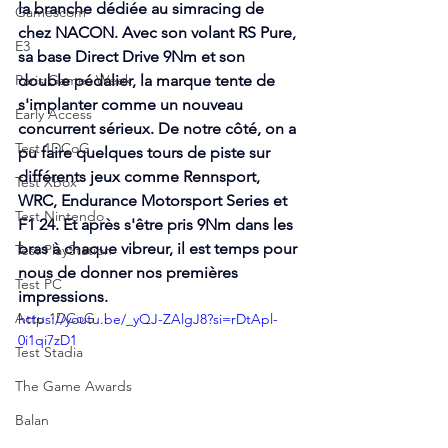
la branche dédiée au simracing de 
Gamescom
chez NACON. Avec son volant RS Pure, 
E3
sa base Direct Drive 9Nm et son 
Paris Games Week
double pédalier, la marque tente de 
s'implanter comme un nouveau 
Early Access
concurrent sérieux. De notre côté, on a 
Test 1DCoG
pu faire quelques tours de piste sur 
différents jeux comme Rennsport, 
Test Xbox
WRC, Endurance Motorsport Series et 
Test Nintendo
F1 24. Et après s'être pris 9Nm dans les 
bras à chaque vibreur, il est temps pour 
Test PlayStation
nous de donner nos premières 
Test PC
impressions. 
Actu 1DCoG
https://youtu.be/_yQJ-ZAlgJ8?si=rDtApl-
0i1qi7zD1
Test Stadia
The Game Awards
Balan