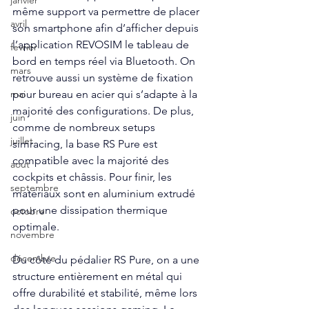
janvier
même support va permettre de placer 
avril
son smartphone afin d’afficher depuis 
l’application REVOSIM le tableau de 
fevrier
bord en temps réel via Bluetooth. On 
mars
retrouve aussi un système de fixation 
pour bureau en acier qui s’adapte à la 
mai
majorité des configurations. De plus, 
juin
comme de nombreux setups 
juillet
simracing, la base RS Pure est 
compatible avec la majorité des 
aout
cockpits et châssis. Pour finir, les 
septembre
matériaux sont en aluminium extrudé 
pour une dissipation thermique 
octobre
optimale. 
novembre
décembre
Du côté du pédalier RS Pure, on a une 
structure entièrement en métal qui 
offre durabilité et stabilité, même lors 