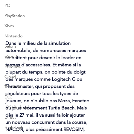
PC
PlayStation
Xbox
Nintendo
Dans le milieu de la simulation 
Salons
automobile, de nombreuses marques 
eSport
se battent pour devenir le leader en 
termes d'accessoires. Et même si la 
Previews
plupart du temps, on pointe du doigt 
Cloud
des marques comme Logitech G ou 
Thrustmaster, qui proposent des 
Test indé
simulateurs pour tous les types de 
DLC
joueurs, on n'oublie pas Moza, Fanatec 
IOS/Android
ou plus récemment Turtle Beach. Mais 
dès le 27 mai, il va aussi falloir ajouter 
Direct
un nouveau concurrent dans la course, 
High Tech
NACON, plus précisément REVOSIM, 