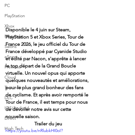
PC
PlayStation
Xbox
Disponible le 4 juin sur Steam, 
Nintendo
PlayStation 5 et Xbox Series, Tour de 
France 2026, le jeu officiel du Tour de 
Salons
France développé par Cyanide Studio 
eSport
et édité par Nacon, s'apprête à lancer 
le top départ de la Grand Boucle 
Previews
virtuelle. Un nouvel opus qui apporte 
Cloud
quelques nouveautés et améliorations, 
Test indé
pour le plus grand bonheur des fans 
de cyclisme. Et après avoir remporté le 
DLC
Tour de France, il est temps pour nous 
IOS/Android
de dévoiler notre avis sur cette 
nouvelle saison.
Direct
Trailer du jeu
High Tech
https://youtu.be/nRlubkHI0oI?