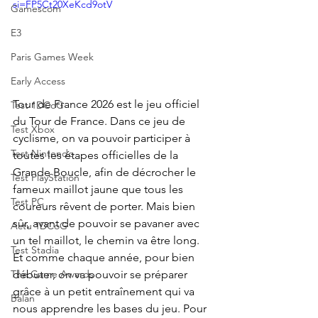
si=FP5Ct20XeKcd9otV
Gamescom
E3
Paris Games Week
Early Access
Tour de France 2026 est le jeu officiel 
Test 1DCoG
du Tour de France. Dans ce jeu de 
Test Xbox
cyclisme, on va pouvoir participer à 
Test Nintendo
toutes les étapes officielles de la 
Grande Boucle, afin de décrocher le 
Test PlayStation
fameux maillot jaune que tous les 
Test PC
coureurs rêvent de porter. Mais bien 
sûr, avant de pouvoir se pavaner avec 
Actu 1DCoG
un tel maillot, le chemin va être long. 
Test Stadia
Et comme chaque année, pour bien 
débuter, on va pouvoir se préparer 
The Game Awards
grâce à un petit entraînement qui va 
Balan
nous apprendre les bases du jeu. Pour 