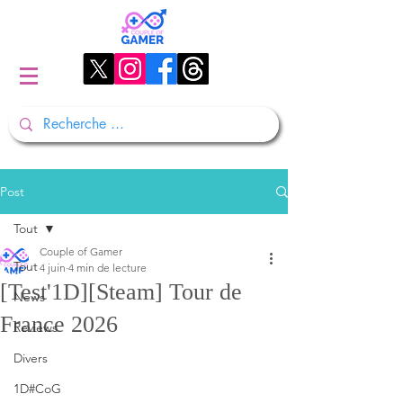
Post
Tout
Couple of Gamer
Tout
4 juin
4 min de lecture
[Test'1D][Steam] Tour de
News
France 2026
Reviews
Divers
1D#CoG