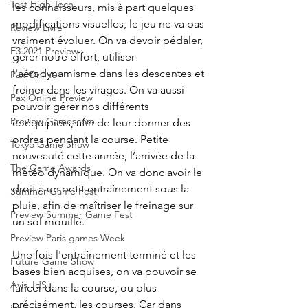
Test High Tech
les connaisseurs, mis à part quelques 
modifications visuelles, le jeu ne va pas 
Review Livre
vraiment évoluer. On va devoir pédaler, 
E3 2021 Preview
gérer notre effort, utiliser 
l'aérodynamisme dans les descentes et 
Pax Online
freiner dans les virages. On va aussi 
Pax Online Preview
pouvoir gérer nos différents 
Preview Gamescom
coéquipiers, afin de leur donner des 
ordres pendant la course. Petite 
Tokyo Game Show
nouveauté cette année, l’arrivée de la 
The Game Awards
météo dynamique. On va donc avoir le 
droit à un petit entraînement sous la 
Summer Game Fest
pluie, afin de maîtriser le freinage sur 
Preview Summer Game Fest
un sol mouillé. 
Preview Paris games Week
Une fois l'entraînement terminé et les 
Future Game Show
bases bien acquises, on va pouvoir se 
Avis JdS
lancer dans la course, ou plus 
précisément, les courses. Car dans 