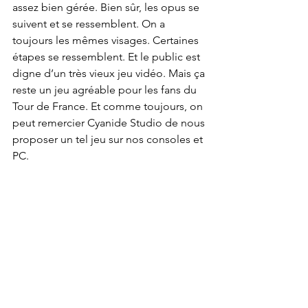
assez bien gérée. Bien sûr, les opus se 
suivent et se ressemblent. On a 
toujours les mêmes visages. Certaines 
étapes se ressemblent. Et le public est 
digne d’un très vieux jeu vidéo. Mais ça 
reste un jeu agréable pour les fans du 
Tour de France. Et comme toujours, on 
peut remercier Cyanide Studio de nous 
proposer un tel jeu sur nos consoles et 
PC. 
Pour conclure, Tour de France 2026 
n’est pas un opus révolutionnaire. Il est 
à l’image des autres opus. Certes, on a 
le droit à quelques améliorations et 
nouveautés, ainsi que de nouvelles 
étapes et épreuves. Mais dans 
l’ensemble, ça reste une simple mise à 
jour de la version précédente. Mais 