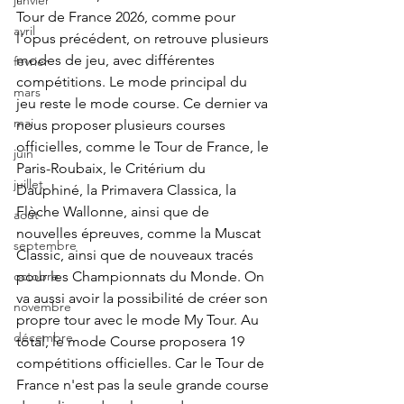
janvier
Tour de France 2026, comme pour 
avril
l'opus précédent, on retrouve plusieurs 
modes de jeu, avec différentes 
fevrier
compétitions. Le mode principal du 
mars
jeu reste le mode course. Ce dernier va 
mai
nous proposer plusieurs courses 
officielles, comme le Tour de France, le 
juin
Paris-Roubaix, le Critérium du 
juillet
Dauphiné, la Primavera Classica, la 
Flèche Wallonne, ainsi que de 
aout
nouvelles épreuves, comme la Muscat 
septembre
Classic, ainsi que de nouveaux tracés 
pour les Championnats du Monde. On 
octobre
va aussi avoir la possibilité de créer son 
novembre
propre tour avec le mode My Tour. Au 
décembre
total, le mode Course proposera 19 
compétitions officielles. Car le Tour de 
France n'est pas la seule grande course 