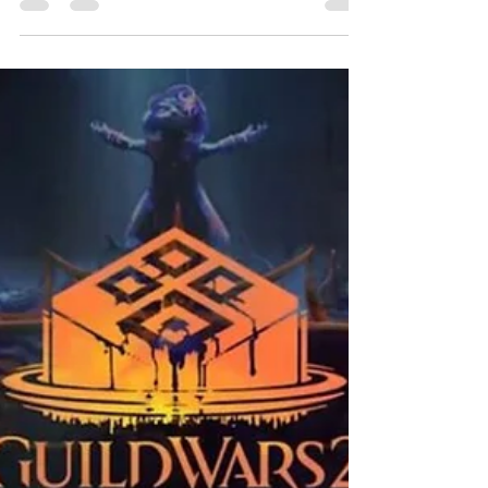
Couple of Gamer
21 mai
3 min de lecture
[Preview] On a purgé les
hérétiques de Warhammer
40,000: Boltgun 2
Disponible prochainement sur Steam,
PlayStation 5 et Xbox Series, Warhammer
40,000: Boltgun 2 est un shooter FPS à
l’ancienne, développé par Auroch Digital et
édité par Big Fan Games, Devolver Digital,
où l’on va devoir incarner l’Ultramarine
Malum Caedo ou la Sœur de Bataille Nyra
Veyrath, afin d’éradiquer les hordes
hérétiques au nom de l’Empereur. Et après
deux petits niveaux bien nerveux à shooter
tout ce qui bouge, il est temps pour nous de