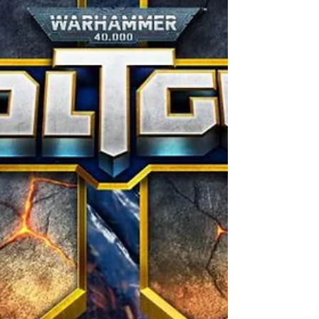
enragés afin de récolter des ressources, tout
en essayant de ne pas s'enrager. Un concept
original, mais parfois difficile, qui nous fait
autant enrager que les orcs. Et après une
annonce durant le Summer Game Fest, il est
temps pour nous de dévoiler nos premières
impres