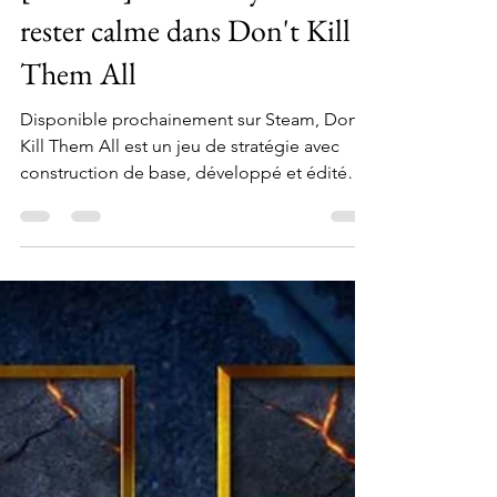
Couple of Gamer
6 juin
3 min de lecture
[Preview] On a essayé de
rester calme dans Don't Kill
Them All
Disponible prochainement sur Steam, Don't
Kill Them All est un jeu de stratégie avec
construction de base, développé et édité
par Fika Productions, où l’on va devoir partir
en expédition avec une bande d’orcs