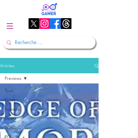
Articles
Previews
Tout
News
Reviews
Divers
1D#CoG
PC