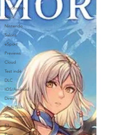
PlayStation
Xbox
Nintendo
Salons
eSport
Previews
Cloud
Test indé
DLC
IOS/Android
Direct
High Tech
Gamescom
E3
Paris