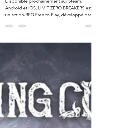
[Preview] On est parti à la
chasse aux monstres dans
LIMIT ZERO BREAKERS
Disponible prochainement sur Steam,
Android et iOS, LIMIT ZERO BREAKERS est
un action-RPG Free to Play, développé par
VIC GAME STUDIOS et édité par NC, où l’on
va devoir incarner un Breakers, afin
d’affronter de redoutables ennemis, tout en
mettant la main sur les archives des Dieux.
Une aventure qui nous plonge sur les îles
flottantes de Seraphia, où chaque nouvelle
exploration nous permet de découvrir de
nouveaux ennemis ainsi que de nouveaux
alliés. Et après une très longu