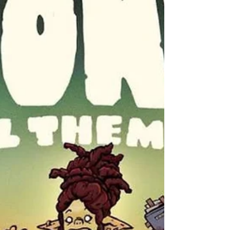
Disponible en 2026, The Sinking City 2 est la
suite du célèbre jeu de Frogwares, sorti en
2019 sur consoles et PC. Dans cette nouvelle
aventure se déroulant lors des Années folles,
on va devoir partir explorer Arkham en
Nouvelle-Angleterre, afin de trouver un
moyen de réveiller notre femme. Et après
une petite heure à naviguer dans l’horreur de
cette ville portuaire, il est temps pour nous
de dévoiler nos premières impressions sur
cette suite qui s’annonce totalement folle.