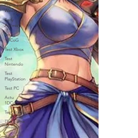
Games
Week
Early
Access
Test
1DCoG
Test Xbox
Test
Nintendo
Test
PlayStation
Test PC
Actu
1DCoG
Test Stadia
The Game
Awards
Balan