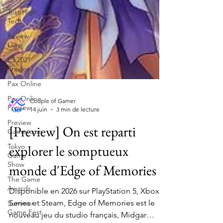
Test High
Tech
Review
Livre
E3 2021
Preview
Pax Online
Pax Online
Preview
Preview
Couple of Gamer
Gamescom
14 juin
3 min de lecture
Tokyo
[Preview] On est reparti
Game
Show
explorer le somptueux
The Game
Awards
monde d'Edge of Memories
Summer
Game Fest
Disponible en 2026 sur PlayStation 5, Xbox