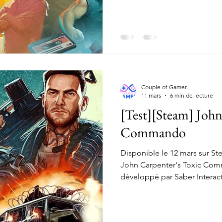
Couple of Gamer
11 mars
6 min de lecture
[Test][Steam] John
Commando
Disponible le 12 mars sur Ste
John Carpenter's Toxic Com
développé par Saber Interact
où l’on va devoir faire équipe
armées d'abominables monst
avoir fait couler le sang pour