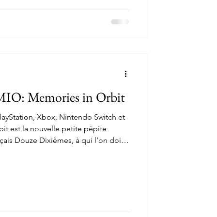
avis sur ce FPS nerveux et sanglant.
MIO: Memories in Orbit
PlayStation, Xbox, Nintendo Switch et
t est la nouvelle petite pépite
ais Douze Dixièmes, à qui l’on doit
Me. Toujours édité par Focus
roidvania coloré nous permet de
un robot agile doté de capacités
r utiliser ses compétences pour sauver
après une previ