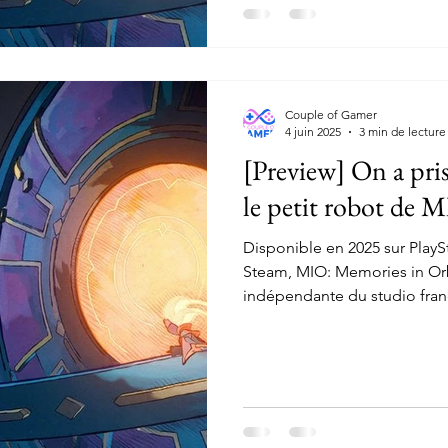
Couple of Gamer
4 juin 2025
3 min de lecture
[Preview] On a pr
le petit robot de 
Disponible en 2025 sur PlayS
Steam, MIO: Memories in Orbi
indépendante du studio fran
metroidvania coloré où l'on
MIO, un robot agile doté de 
parcourir les méandres de l’
envahi par des machines hors
la chance de pouvoir se plo