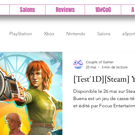
Salons
Reviews
1D#CoG
A
PlayStation
Xbox
Nintendo
Salons
eSpor
ct
High Tech
Gamescom
E3
Paris Games Wee
Couple of Gamer
25 mai
3 min de lecture
[Test'1D][Steam] 
tendo
Test PlayStation
Test PC
Actu 1DCoG
Te
Disponible le 26 mai sur Stea
Buena est un jeu de casse-
et édité par Focus Entertainme
objets du décor pour résoud
le monde qui nous entoure. E
est temps pour nous de dévoi