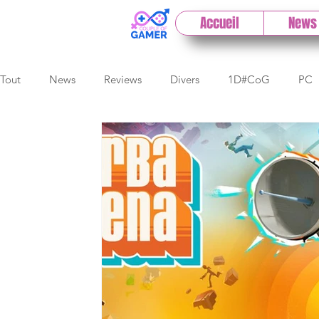
Accueil
News
Tout
News
Reviews
Divers
1D#CoG
PC
Cloud
Test indé
DLC
IOS/Android
Dire
Early Access
Test 1DCoG
Test Xbox
Test Nin
The Game Awards
Balan