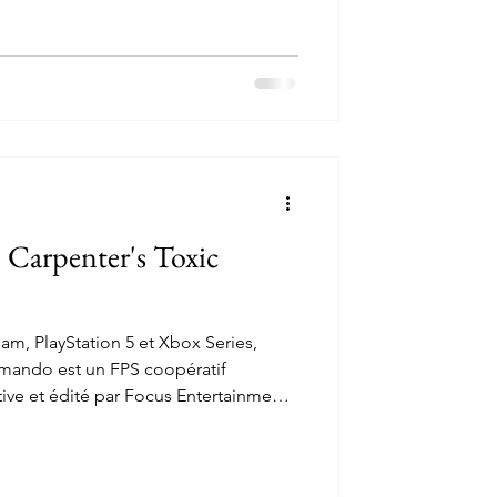
 Carpenter's Toxic
am, PlayStation 5 et Xbox Series,
mando est un FPS coopératif
ive et édité par Focus Entertainment,
 avec 3 amis afin d'anéantir les
res pour sauver le monde. Et après
 le bien de l'humanité, il est temps