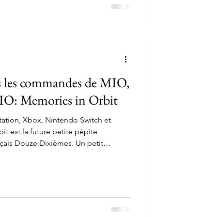
is les commandes de MIO,
MIO: Memories in Orbit
tation, Xbox, Nintendo Switch et
t est la future petite pépite
çais Douze Dixièmes. Un petit
 va devoir prendre les commandes de
capacités extraordinaires, afin de
Arche, un vaisseau gigantesque et
 de contrôle. De notre côté, on a eu
nger dans les premières