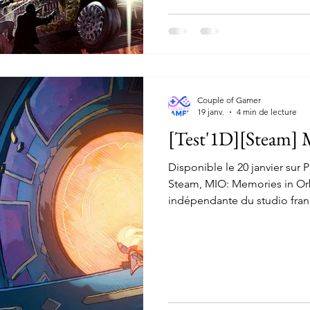
pour nous de dévoiler notre 
Couple of Gamer
19 janv.
4 min de lecture
[Test'1D][Steam] 
Disponible le 20 janvier sur 
Steam, MIO: Memories in Orbi
indépendante du studio franç
le somptueux Shady Part of 
Entertainment, ce petit met
découvrir l’histoire de MIO, 
extraordinaires, qui va devoi
les habitants de l’Arche. Et 