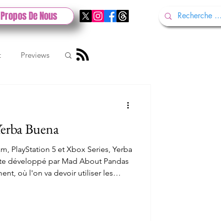
 Propos De Nous
t
Previews
k
Yerba Buena
st Stadia
m, PlayStation 5 et Xbox Series, Yerba
tête développé par Mad About Pandas
nt, où l'on va devoir utiliser les
re diverses énigmes, et comprendre
t après de nombreux copier-coller, il
ler notre test.