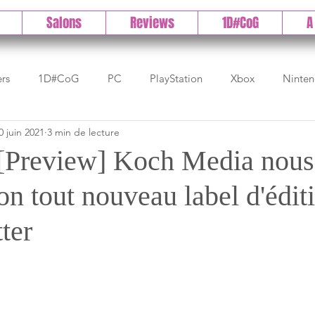
Salons
Reviews
1D#CoG
A
ers
1D#CoG
PC
PlayStation
Xbox
Ninte
0 juin 2021
3 min de lecture
Test indé
DLC
IOS/Android
Direct
High 
[Preview] Koch Media nous
on tout nouveau label d'édit
Early Access
Test 1DCoG
Test Xbox
Test Nintendo
ter
est Stadia
The Game Awards
Balan