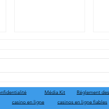
tinyBuild annonce Probably
Mafia
Stolen
le pr
de s
nfidentialité
Média Kit
Réglement des
d'hon
casino en ligne
casinos en ligne fiables