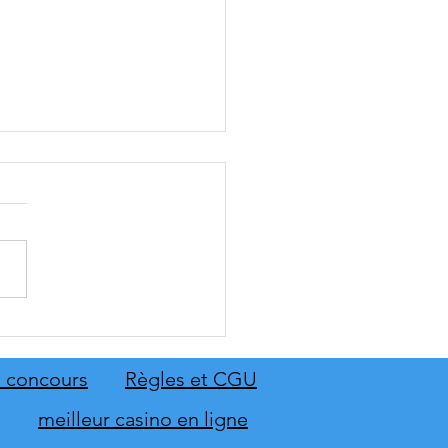
: The Old Country dévoile
emier aperçu du gameplay
on extension Homme
 concours
Règles et CGU
neur
meilleur casino en ligne