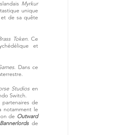
islandais 
Myrkur 
tastique unique 
 et de sa quête 
Brass Token
. Ce 
chédélique et 
 Games
. Dans ce 
terrestre. 
rse Studios
 en 
endo Switch. 
Un certain nombre de jeux plus anciens développés par des studios déjà partenaires de 
a notamment le 
tion de 
Outward
Bannerlords
 de 