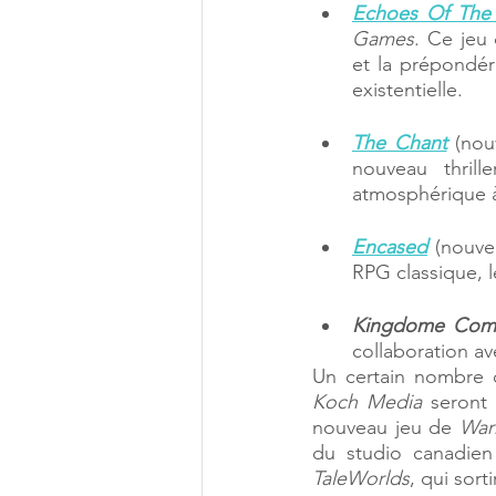
Echoes Of The
Games
. Ce jeu
et la prépondér
existentielle. 
The Chant
 (nou
nouveau thrill
atmosphérique à
Encased
 (nouve
RPG classique, le
Kingdome Come
collaboration av
Koch Media
 seront
nouveau jeu de 
War
du studio canadien
TaleWorlds
, qui sort