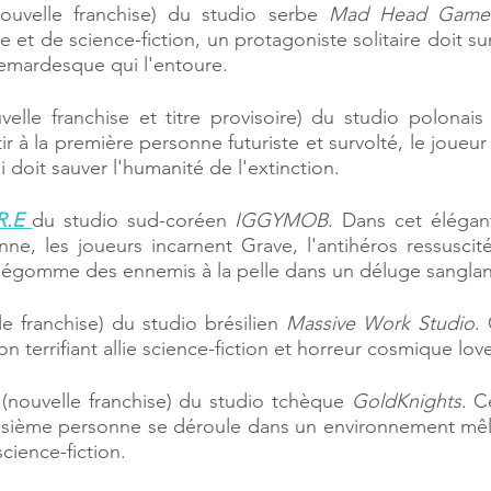
ouvelle franchise) du studio serbe 
Mad Head Game
e et de science-fiction, un protagoniste solitaire doit s
hemardesque qui l'entoure. 
velle franchise et titre provisoire) du studio polonais
ir à la première personne futuriste et survolté, le joueur 
 doit sauver l'humanité de l'extinction. 
R.E
du studio sud-coréen 
IGGYMOB
. Dans cet élégant
ne, les joueurs incarnent Grave, l'antihéros ressuscité
dégomme des ennemis à la pelle dans un déluge sanglant
le franchise) du studio brésilien 
Massive Work Studio
.
on terrifiant allie science-fiction et horreur cosmique lov
 (nouvelle franchise) du studio tchèque 
GoldKnights
. C
roisième personne se déroule dans un environnement mê
cience-fiction. 