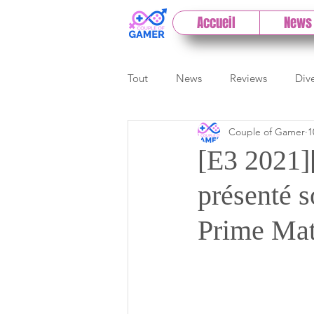
Accueil
News
Tout
News
Reviews
Div
Couple of Gamer
1
eSport
Previews
Cloud
[E3 2021]
présenté s
E3
Paris Games Week
Prime Mat
Test PC
Actu 1DCoG
T