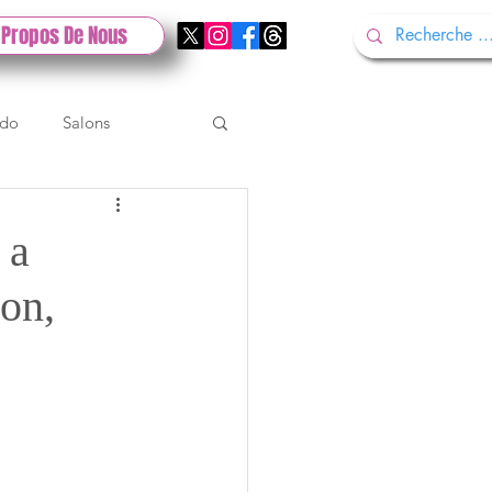
 Propos De Nous
ndo
Salons
Tech
Gamescom
 a
ion,
Test PlayStation