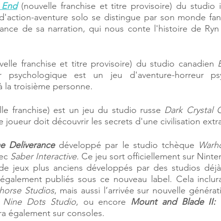
 End
 (nouvelle franchise et titre provisoire) du studio 
 d'action-aventure solo se distingue par son monde fan
ance de sa narration, qui nous conte l'histoire de Ryn
velle franchise et titre provisoire) du studio canadien 
er psychologique est un jeu d'aventure-horreur psy
 la troisième personne. 
lle franchise) est un jeu du studio russe 
Dark Crystal
 joueur doit découvrir les secrets d'une civilisation extra
 Deliverance
 développé par le studio tchèque 
Warho
ec 
Saber Interactive.
 Ce jeu sort officiellement sur Nint
 également publiés sous ce nouveau label. Cela inclur
horse Studios
, mais aussi l’arrivée sur nouvelle généra
 
Nine Dots Studio
, ou encore 
Mount and Blade II: 
ira également sur consoles. 