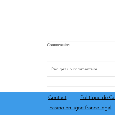
Commentaires
Rédigez un commentaire...
A.O.T. 3 se date au 10 décembre
Contact
Politique de Co
casino en ligne france légal