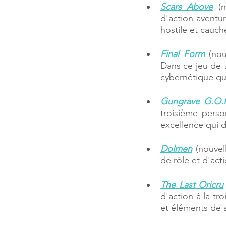
Scars Above
 (n
d'action-aventur
hostile et cauc
Final Form
 (nou
Dans ce jeu de t
cybernétique qui
Gungrave G.O.
troisième person
excellence qui 
Dolmen
 (nouvel
de rôle et d'acti
The Last Oricru
d'action à la t
et éléments de s