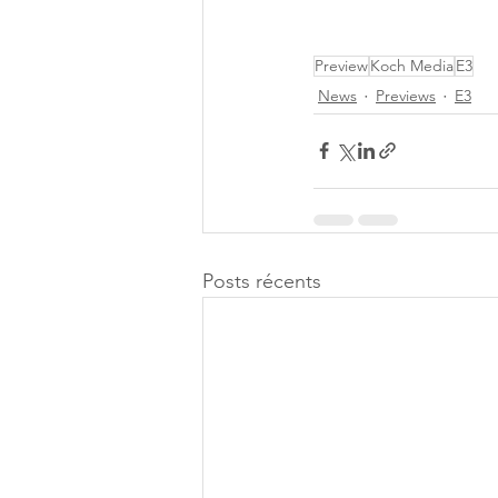
Preview
Koch Media
E3
News
Previews
E3
Posts récents