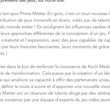
previews des jeux, sur notre site. 
'est quoi Prime Matter. En gros, c'est un tout nouveau l
stribution de jeux immersifs et divers, créés par de talen
u monde entier ! En soulignant les influences variées d
leurs approches différentes de la conception d'un jeu, 
a créativité et l'expression, avec des jeux capables de cap
 par leurs histoires fascinantes, leurs moments de grâce 
ts ! 
rée dans le but de renforcer la croissance de Koch Media
ie de transformation. Cela passe par la création d'un labe
se qui améliore sa capacité à offrir des partenariats uniqu
éfinir la route à suivre et d'apporter une nouvelle vision
 Matter est un réservoir de talents dirigé par des vétéra
mes soutenus par une équipe d'experts du jeu vidéo jeu