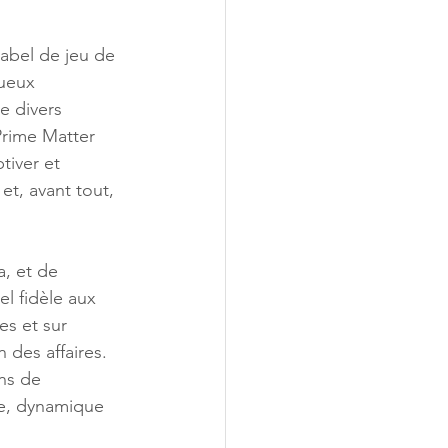
abel de jeu de 
tueux 
e divers 
Prime Matter 
tiver et 
et, avant tout, 
, et de 
l fidèle aux 
es et sur 
 des affaires. 
ns de 
ne, dynamique 