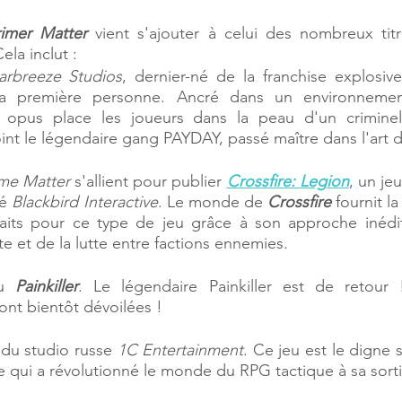
rimer Matter
 vient s'ajouter à celui des nombreux titr
ela inclut :
arbreeze Studios
, dernier-né de la franchise explosive
la première personne. Ancré dans un environnemen
 opus place les joueurs dans la peau d'un criminel
oint le légendaire gang PAYDAY, passé maître dans l'art
ime Matter 
s'allient pour publier 
Crossfire: Legion
, un jeu
é 
Blackbird Interactive
. Le monde de 
Crossfire
 fournit la
faits pour ce type de jeu grâce à son approche inédit
te et de la lutte entre factions ennemies. 
u 
Painkiller
. Le légendaire Painkiller est de retour 
ont bientôt dévoilées !
 du studio russe 
1C Entertainment
. Ce jeu est le digne 
e qui a révolutionné le monde du RPG tactique à sa sorti