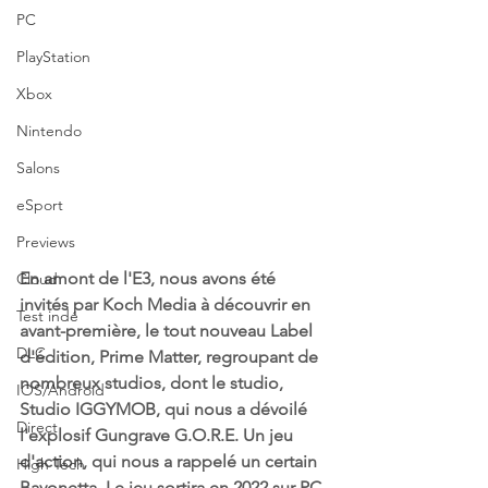
PC
PlayStation
Xbox
Nintendo
Salons
eSport
Previews
En amont de l'E3, nous avons été 
Cloud
invités par Koch Media à découvrir en 
Test indé
avant-première, le tout nouveau Label 
DLC
d'édition, Prime Matter, regroupant de 
nombreux studios, dont le studio, 
IOS/Android
Studio IGGYMOB, qui nous a dévoilé 
Direct
l'explosif Gungrave G.O.R.E. Un jeu 
d'action, qui nous a rappelé un certain 
High Tech
Bayonetta. Le jeu sortira en 2022 sur PC 