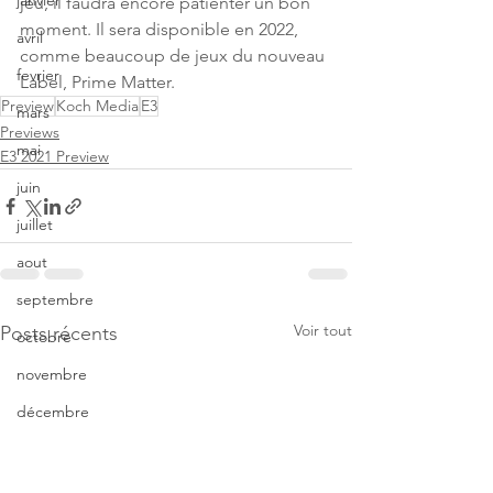
janvier
jeu, il faudra encore patienter un bon 
moment. Il sera disponible en 2022, 
avril
comme beaucoup de jeux du nouveau 
fevrier
Label, Prime Matter.
Preview
Koch Media
E3
mars
Previews
mai
E3 2021 Preview
juin
juillet
aout
septembre
Voir tout
Posts récents
octobre
novembre
décembre