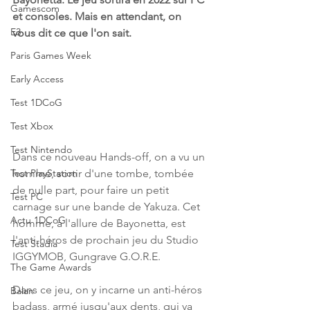
Gamescom
et consoles. Mais en attendant, on 
E3
vous dit ce que l'on sait.
Paris Games Week
Early Access
Test 1DCoG
Test Xbox
Test Nintendo
Dans ce nouveau Hands-off, on a vu un 
Test PlayStation
homme, sortir d'une tombe, tombée 
de nulle part, pour faire un petit 
Test PC
carnage sur une bande de Yakuza. Cet 
Actu 1DCoG
homme, à l'allure de Bayonetta, est 
l'anti-héros de prochain jeu du Studio 
Test Stadia
IGGYMOB, Gungrave G.O.R.E.
The Game Awards
Dans ce jeu, on y incarne un anti-héros 
Balan
badass, armé jusqu'aux dents, qui va 