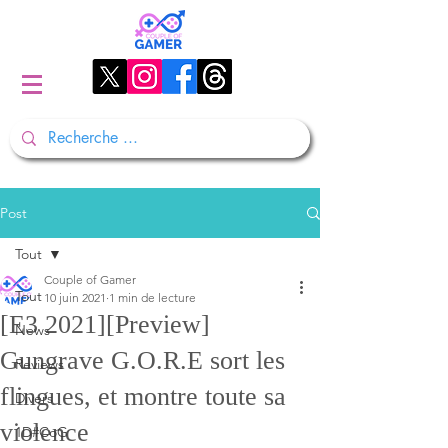
Post
Tout
Couple of Gamer
Tout
10 juin 2021
1 min de lecture
[E3 2021][Preview]
News
Gungrave G.O.R.E sort les
Reviews
flingues, et montre toute sa
Divers
violence
1D#CoG