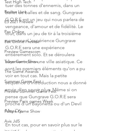
Test High Tech
tuer des tonnes d'ennemis, dans un 
Review Livre
ballet de balles et de sang. Gungrave 
G.O.R.E est un jeu qui nous parlera de 
E3 2021 Preview
vengeance, d'amour et de fidélité. Le 
Pax Online
tout, dans un jeu de tir à la troisième 
personne. L'expérience Gungrave 
Pax Online Preview
G.O.R.E sera une expérience 
Preview Gamescom
entièrement solo. Et se déroulera 
Tokyo Game Show
sûrement dans une ville asiatique. Ce 
sont les premiers éléments qu'on a pu 
The Game Awards
voir en tout cas. Mais la petite 
Summer Game Fest
séquence d'introduction nous a donné 
envie d'en savoir plus. Même si on 
Preview Summer Game Fest
pense que Gungrave G.O.R.E sera 
Preview Paris games Week
proche d'un Bayonetta ou d'un Devil 
May Cry.
Future Game Show
Avis JdS
En tout cas, pour en savoir plus sur le 