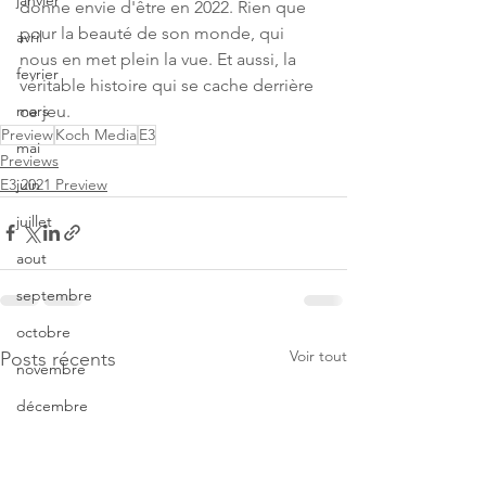
janvier
donne envie d'être en 2022. Rien que 
pour la beauté de son monde, qui 
avril
nous en met plein la vue. Et aussi, la 
fevrier
véritable histoire qui se cache derrière 
ce jeu. 
mars
Preview
Koch Media
E3
mai
Previews
E3 2021 Preview
juin
juillet
aout
septembre
octobre
Voir tout
Posts récents
novembre
décembre