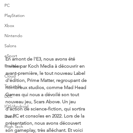
PC
PlayStation
Xbox
Nintendo
Salons
eSport
En amont de l'E3, nous avons été 
invités par Koch Media à découvrir en 
Previews
avant-première, le tout nouveau Label 
Cloud
d'édition, Prime Matter, regroupant de 
Test indé
nombreux studios, comme Mad Head 
Games qui nous a dévoilé son tout 
DLC
nouveau jeu, Scars Above. Un jeu 
IOS/Android
d'action de science-fiction, qui sortira 
sur PC et consoles en 2022. Lors de la 
Direct
présentation, nous avons découvert 
High Tech
son gameplay, très alléchant. Et voici 