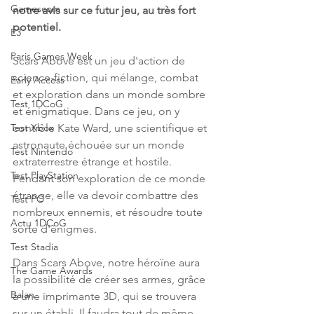
Gamescom
notre avis sur ce futur jeu, au très fort 
potentiel.
E3
Paris Games Week
Scars Above est un jeu d'action de 
science-fiction, qui mélange, combat 
Early Access
et exploration dans un monde sombre 
Test 1DCoG
et énigmatique. Dans ce jeu, on y 
contrôle Kate Ward, une scientifique et 
Test Xbox
astronaute échouée sur un monde 
Test Nintendo
extraterrestre étrange et hostile. 
Test PlayStation
Pendant son exploration de ce monde 
étrange, elle va devoir combattre des 
Test PC
nombreux ennemis, et résoudre toute 
Actu 1DCoG
sorte d'énigmes.
Test Stadia
Dans Scars Above, notre héroïne aura 
The Game Awards
la possibilité de créer ses armes, grâce 
Balan
à une imprimante 3D, qui se trouvera 
sur un établi. Il faudra tout de même 