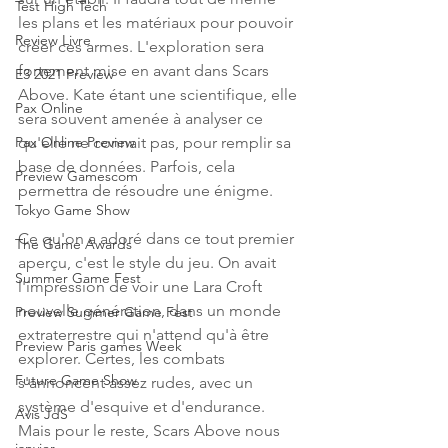
Test High Tech
les plans et les matériaux pour pouvoir 
Review Livre
créer ces armes. L'exploration sera 
fortement mise en avant dans Scars 
E3 2021 Preview
Above. Kate étant une scientifique, elle 
Pax Online
sera souvent amenée à analyser ce 
qu'elle ne connait pas, pour remplir sa 
Pax Online Preview
base de données. Parfois, cela 
Preview Gamescom
permettra de résoudre une énigme.
Tokyo Game Show
Ce qu'on a adoré dans ce tout premier 
The Game Awards
aperçu, c'est le style du jeu. On avait 
Summer Game Fest
l'impression de voir une Lara Croft 
nouvelle génération, dans un monde 
Preview Summer Game Fest
extraterrestre qui n'attend qu'à être 
Preview Paris games Week
explorer. Certes, les combats 
Future Game Show
s'annoncent assez rudes, avec un 
système d'esquive et d'endurance. 
Avis JdS
Mais pour le reste, Scars Above nous 