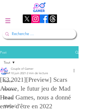
Post
Tout
Couple of Gamer
Tout
10 juin 2021
2 min de lecture
[E3 2021][Preview] Scars
News
Above, le futur jeu de Mad
Reviews
Head Games, nous a donné
Divers
envie d'être en 2022
1D#CoG