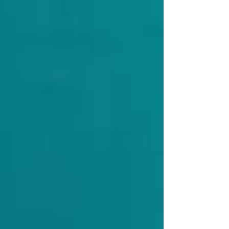
force soit avec nous, en partant dans les
étoiles du film culte Star Wars, qui comprend
6 nouvelles missions, à faire seul ou jusqu'à
4. Et après un grand ménage de printemps, il
est temps