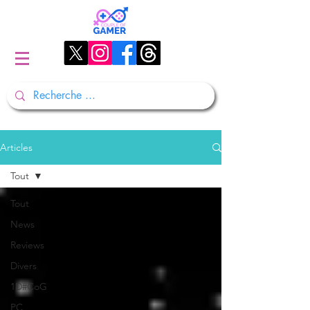
Articles
Tout
Tout
News
Reviews
Divers
1D#CoG
PC