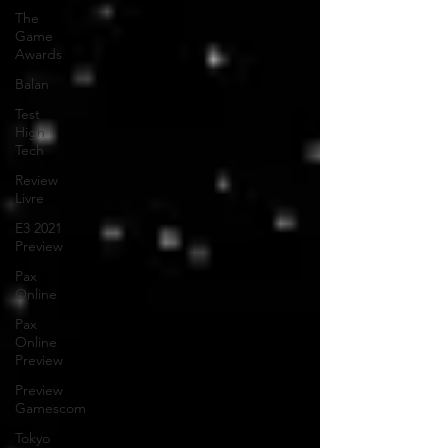
The
Game
Awards
Balan
Test
High
Tech
Review
Livre
E3 2021
Preview
Pax
Online
Pax
Online
Preview
Preview
Gamescom
Tokyo