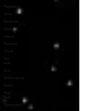
PlayStation
Xbox
Nintendo
Salons
eSport
Previews
Cloud
Test
indé
DLC
IOS/Android
Direct
High
Tech
Gamescom