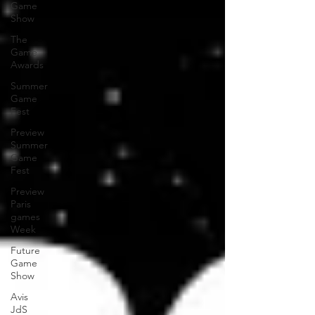
Game
Show
The
Game
Awards
Summer
Game
Fest
Preview
Summer
Game
Fest
Preview
Paris
games
Week
Future
Game
Show
Avis
JdS