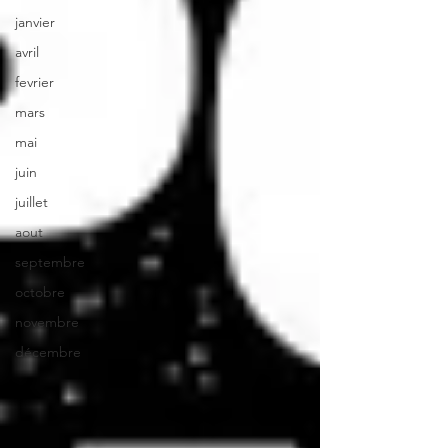
janvier
avril
fevrier
mars
mai
juin
juillet
aout
septembre
octobre
novembre
décembre