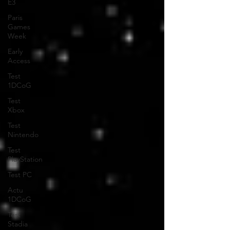
E3
Paris
Games
Week
Early
Access
Test
1DCoG
Test
Xbox
Test
Nintendo
Test
PlayStation
Test PC
Actu
1DCoG
Test
Stadia