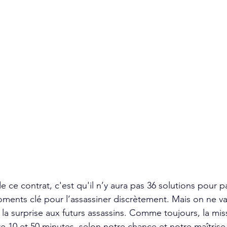
 de ce contrat, c'est qu'il n’y aura pas 36 solutions pour pa
ments clé pour l’assassiner discrètement. Mais on ne va
 la surprise aux futurs assassins. Comme toujours, la mis
e 10 et 50 minutes, selon notre chance et notre maîtrise