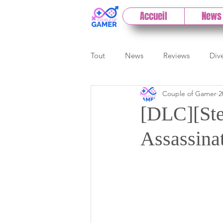
Accueil
News
Tout
News
Reviews
Div
Couple of Gamer
2
eSport
Previews
Cloud
[DLC][St
Assassina
E3
Paris Games Week
Test PC
Actu 1DCoG
T