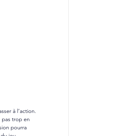
sser à l’action. 
 pas trop en 
sion pourra 
 du jeu.