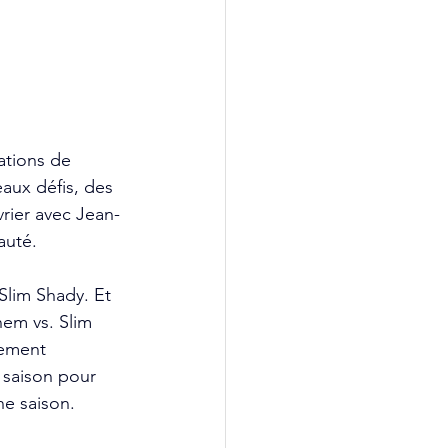
ations de 
aux défis, des 
vrier avec Jean-
auté.
lim Shady. Et 
em vs. Slim 
tement 
 saison pour 
ne saison.