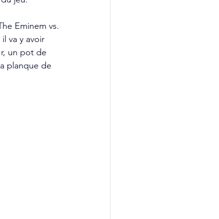
 The Eminem vs. 
l va y avoir 
r, un pot de 
la planque de 