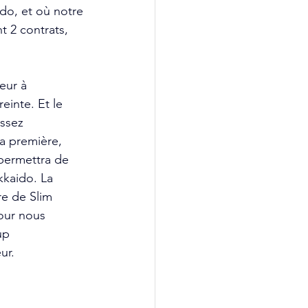
do, et où notre 
 2 contrats, 
eur à 
einte. Et le 
assez 
a première, 
permettra de 
kkaido. La 
re de Slim 
our nous 
up 
ur. 