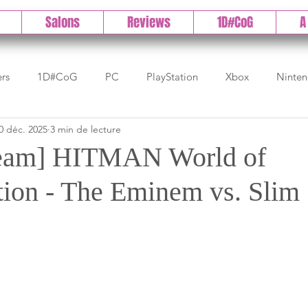
Salons
Reviews
1D#CoG
A
ers
1D#CoG
PC
PlayStation
Xbox
Ninte
0 déc. 2025
3 min de lecture
Test indé
DLC
IOS/Android
Direct
High 
eam] HITMAN World of
tion - The Eminem vs. Slim
Early Access
Test 1DCoG
Test Xbox
Test Nintendo
est Stadia
The Game Awards
Balan