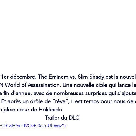
 1er décembre, The Eminem vs. Slim Shady est la nouvelle
orld of Assassination. Une nouvelle cible qui lance les
de fin d’année, avec de nombreuses surprises qui s’ajoute
Et après un drôle de “rêve”, il est temps pour nous de d
 en plein cœur de Hokkaido.
Trailer du DLC
QcF0d-wE?si=f9QvEl0aJuUhWwYz