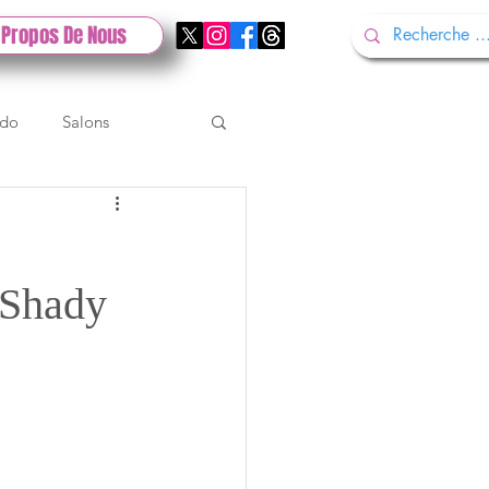
 Propos De Nous
ndo
Salons
Tech
Gamescom
 Shady
Test PlayStation