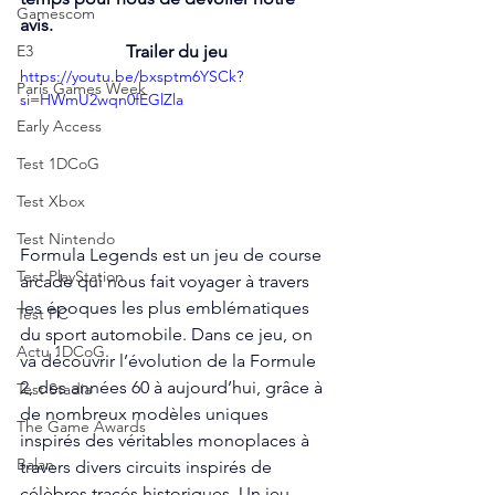
Gamescom
avis. 
E3
Trailer du jeu
https://youtu.be/bxsptm6YSCk?
Paris Games Week
si=HWmU2wqn0fEGlZla
Early Access
Test 1DCoG
Test Xbox
Test Nintendo
Formula Legends est un jeu de course 
Test PlayStation
arcade qui nous fait voyager à travers 
les époques les plus emblématiques 
Test PC
du sport automobile. Dans ce jeu, on 
Actu 1DCoG
va découvrir l’évolution de la Formule 
2, des années 60 à aujourd’hui, grâce à 
Test Stadia
de nombreux modèles uniques 
The Game Awards
inspirés des véritables monoplaces à 
Balan
travers divers circuits inspirés de 
célèbres tracés historiques. Un jeu 