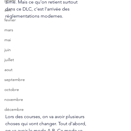
janvier
aime. Mais ce qu'on retient surtout 
dans ce DLC, c'est l'arrivée des 
avril
réglementations modernes. 
fevrier
mars
mai
juin
juillet
aout
septembre
octobre
novembre
décembre
Lors des courses, on va avoir plusieurs 
choses qui vont changer. Tout d'abord, 
on va avoir le mode A-B. Ce mode va 