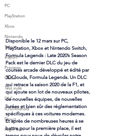
PC
PlayStation
Xbox
Nintendo
Disponible le 12 mars sur PC, 
Salons
PlayStation, Xbox et Nintendo Switch, 
Formula Legends : Late 2020’s Season 
eSport
Pack est le dernier DLC du jeu de 
Previews
courses arcade développé et édité par 
3DClouds, Formula Legends. Un DLC 
Cloud
qui retrace la saison 2020 de la F1, et 
Test indé
qui ajoute son lot de nouveaux pilotes, 
DLC
de nouvelles équipes, de nouvelles 
livrées et bien sûr des réglementation 
IOS/Android
spécifiques à ces voitures modernes. 
Direct
Et après de nombreuses heures à se 
battre pour la première place, il est 
High Tech
temps pour nous de dévoiler notre 