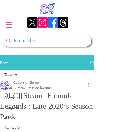
Post
Tout
Couple of Gamer
Tout
12 mars
3 min de lecture
[DLC][Steam] Formula
News
Legends : Late 2020’s Season
Reviews
Pack
Divers
1D#CoG