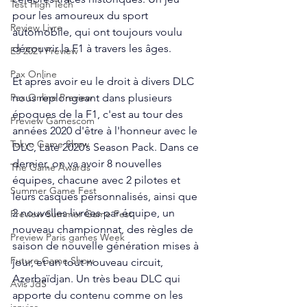
Test High Tech
pour les amoureux du sport 
Review Livre
automobile, qui ont toujours voulu 
découvrir la F1 à travers les âges. 
E3 2021 Preview
Pax Online
Et après avoir eu le droit à divers DLC 
nous replongeant dans plusieurs 
Pax Online Preview
époques de la F1, c'est au tour des 
Preview Gamescom
années 2020 d'être à l'honneur avec le 
Tokyo Game Show
DLC, Late 2020’s Season Pack. Dans ce 
dernier, on va avoir 8 nouvelles 
The Game Awards
équipes, chacune avec 2 pilotes et 
Summer Game Fest
leurs casques personnalisés, ainsi que 
2 nouvelles livrées par équipe, un 
Preview Summer Game Fest
nouveau championnat, des règles de 
Preview Paris games Week
saison de nouvelle génération mises à 
Future Game Show
jour, et un tout nouveau circuit, 
Azerbaïdjan. Un très beau DLC qui 
Avis JdS
apporte du contenu comme on les 