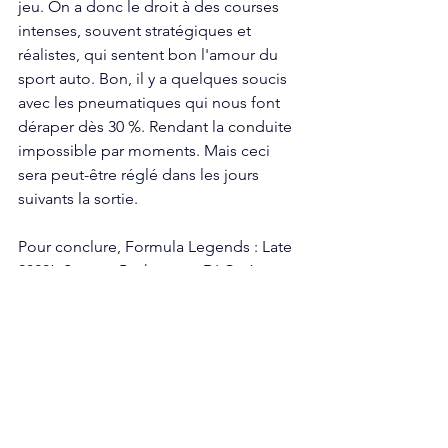
jeu. On a donc le droit à des courses 
intenses, souvent stratégiques et 
réalistes, qui sentent bon l'amour du 
sport auto. Bon, il y a quelques soucis 
avec les pneumatiques qui nous font 
déraper dès 30 %. Rendant la conduite 
impossible par moments. Mais ceci 
sera peut-être réglé dans les jours 
suivants la sortie.
Pour conclure, Formula Legends : Late 
2020’s Season Pack est un DLC très 
intéressant qui apporte beaucoup de 
modernité au jeu. Les courses sont 
encore plus stratégiques, les pilotes 
ont des avantages intéressants, et le 
contenu reste tout de même généreux. 
Une fois de plus, 3DClouds prend soin 
de son jeu de la plus belle des 