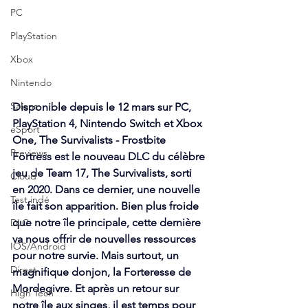
PC
PlayStation
Xbox
Nintendo
Salons
Disponible depuis le 12 mars sur PC, 
PlayStation 4, Nintendo Switch et Xbox 
eSport
One, The Survivalists - Frostbite 
Previews
Fortress est le nouveau DLC du célèbre 
jeu de Team 17, The Survivalists, sorti 
Cloud
en 2020. Dans ce dernier, une nouvelle 
Test indé
île fait son apparition. Bien plus froide 
que notre île principale, cette dernière 
DLC
va nous offrir de nouvelles ressources 
IOS/Android
pour notre survie. Mais surtout, un 
Direct
magnifique donjon, la Forteresse de 
Mordegivre. Et après un retour sur 
High Tech
notre île aux singes, il est temps pour 