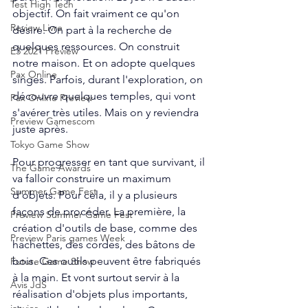
Test High Tech
objectif. On fait vraiment ce qu'on 
Review Livre
désire. On part à la recherche de 
quelques ressources. On construit 
E3 2021 Preview
notre maison. Et on adopte quelques 
Pax Online
singes. Parfois, durant l'exploration, on 
découvre quelques temples, qui vont 
Pax Online Preview
s'avérer très utiles. Mais on y reviendra 
Preview Gamescom
juste après.
Tokyo Game Show
Pour progresser en tant que survivant, il 
The Game Awards
va falloir construire un maximum 
Summer Game Fest
d'objets. Pour cela, il y a plusieurs 
façons de procéder. La première, la 
Preview Summer Game Fest
création d'outils de base, comme des 
Preview Paris games Week
hachettes, des cordes, des bâtons de 
bois. Ces outils peuvent être fabriqués 
Future Game Show
à la main. Et vont surtout servir à la 
Avis JdS
réalisation d'objets plus importants, 