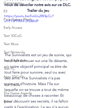
Gamescom
nous de dévoiler notre avis sur ce DLC.
Trailer du jeu 
E3
https://youtu.be/hoiUu2W3pCc?
Paris Games Week
si=PT3PPRA9-JHdBhfP
Early Access
Test 1DCoG
Test Xbox
Test Nintendo
The Survivalists est un jeu de survie, qui 
Test PlayStation
nous fait échouer sur une île déserte, 
où notre objectif principal va être de 
Test PC
tout faire pour survivre, seul ou avec 
Actu 1DCoG
des amis. The Survivalists n'a pas 
vraiment d'histoire. Mais l'île sur 
Test Stadia
laquelle on se trouve a tout de même 
The Game Awards
beaucoup de choses à raconter. Et 
pour découvrir ses secrets, il va falloir 
Balan
partir à l'exploration. Le jeu n'a aucun 