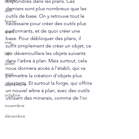
janvier
disponibles dans les plans. Ces 
derniers sont plus nombreux que les 
avril
outils de base. On y retrouve tout le 
fevrier
nécessaire pour créer des outils plus 
performants, et de quoi créer une 
mars
base. Pour débloquer des plans, il 
mai
suffit simplement de créer un objet, ce 
juin
qui déverrouillera les objets suivants 
dans l'arbre à plan. Mais surtout, cela 
juillet
nous donnera accès à l'établi, qui va 
aout
permettre la création d'objets plus 
résistants. Et surtout la forge, qui offrira 
septembre
un nouvel arbre à plan, avec des outils 
octobre
utilisant des minerais, comme de l'or.
novembre
décembre