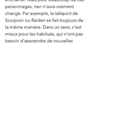
personnages, rien n'aura vraiment 
changé. Par exemple, le téléport de 
Scorpion ou Raiden se fait toujours de 
la même manière. Dans un sens, c'est 
mieux pour les habitués, qui n'ont pas 
besoin d'apprendre de nouvelles 
techniques. Mais ça montre aussi que 
Mortal Kombat 1 n'apporte vraiment 
rien de plus à la franchise.