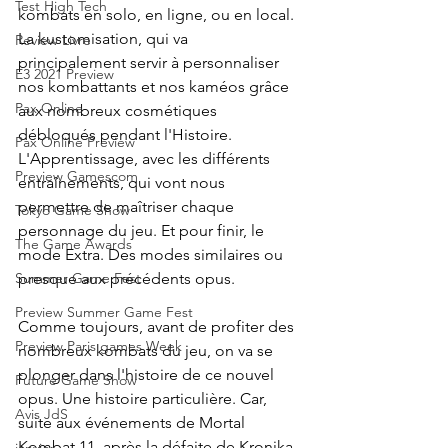
Test High Tech
kombats en solo, en ligne, ou en local. 
La kustomisation, qui va 
Review Livre
principalement servir à personnaliser 
E3 2021 Preview
nos kombattants et nos kaméos grâce 
Pax Online
aux nombreux cosmétiques 
débloqués pendant l'Histoire. 
Pax Online Preview
L'Apprentissage, avec les différents 
Preview Gamescom
entraînements, qui vont nous 
permettre de maîtriser chaque 
Tokyo Game Show
personnage du jeu. Et pour finir, le 
The Game Awards
mode Extra. Des modes similaires ou 
presque aux précédents opus.
Summer Game Fest
Preview Summer Game Fest
Comme toujours, avant de profiter des 
Preview Paris games Week
nombreux kombats du jeu, on va se 
plonger dans l'histoire de ce nouvel 
Future Game Show
opus. Une histoire particulière. Car, 
Avis JdS
suite aux événements de Mortal 
Kombat 11, après la défaite de Kronika, 