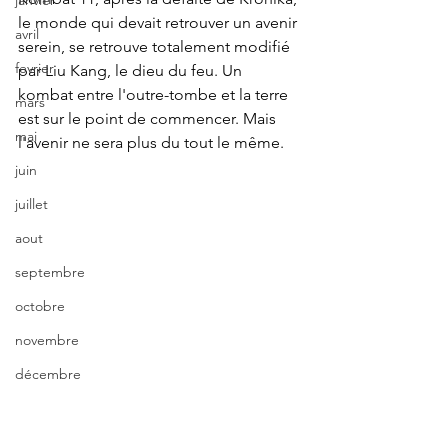
janvier
le monde qui devait retrouver un avenir 
avril
serein, se retrouve totalement modifié 
fevrier
par Liu Kang, le dieu du feu. Un 
kombat entre l'outre-tombe et la terre 
mars
est sur le point de commencer. Mais 
mai
l'avenir ne sera plus du tout le même.
juin
juillet
aout
septembre
octobre
novembre
décembre