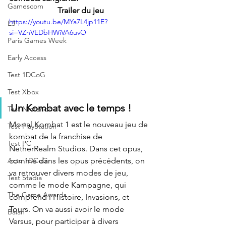
Gamescom
Trailer du jeu
https://youtu.be/MYa7L4jp11E?
E3
si=VZnVEDbHWiVA6uvO
Paris Games Week
Early Access
Test 1DCoG
Test Xbox
Un Kombat avec le temps !
Test Nintendo
Mortal Kombat 1 est le nouveau jeu de 
Test PlayStation
kombat de la franchise de 
Test PC
NetherRealm Studios. Dans cet opus, 
comme dans les opus précédents, on 
Actu 1DCoG
va retrouver divers modes de jeu, 
Test Stadia
comme le mode Kampagne, qui 
The Game Awards
comprend l'Histoire, Invasions, et 
Tours. On va aussi avoir le mode 
Balan
Versus, pour participer à divers 