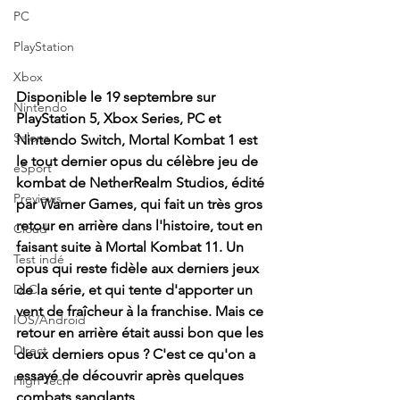
PC
PlayStation
Xbox
Disponible le 19 septembre sur 
Nintendo
PlayStation 5, Xbox Series, PC et 
Salons
Nintendo Switch, Mortal Kombat 1 est 
le tout dernier opus du célèbre jeu de 
eSport
kombat de NetherRealm Studios, édité 
Previews
par Warner Games, qui fait un très gros 
retour en arrière dans l'histoire, tout en 
Cloud
faisant suite à Mortal Kombat 11. Un 
Test indé
opus qui reste fidèle aux derniers jeux 
DLC
de la série, et qui tente d'apporter un 
vent de fraîcheur à la franchise. Mais ce 
IOS/Android
retour en arrière était aussi bon que les 
Direct
deux derniers opus ? C'est ce qu'on a 
essayé de découvrir après quelques 
High Tech
combats sanglants.