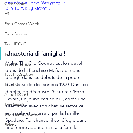
https://youtu.be/tTWtplgbFgU?
Gamescom
si=0olxoFzKLqhMGXOu
E3
Paris Games Week
Early Access
Test 1DCoG
Una storia di famiglia !
Test Xbox
Mafia: The Old Country est le nouvel 
Test Nintendo
opus de la franchise Mafia qui nous 
Test PlayStation
plonge dans les débuts de la pègre 
dans la Sicile des années 1900. Dans ce 
Test PC
dernier, on découvre l’histoire d’Enzo 
Actu 1DCoG
Favara, un jeune caruso qui, après une 
Test Stadia
altercation avec son chef, se retrouve 
en cavale et poursuivi par la famille 
The Game Awards
Spadaro. Par chance, il se réfugie dans 
Balan
une ferme appartenant à la famille 