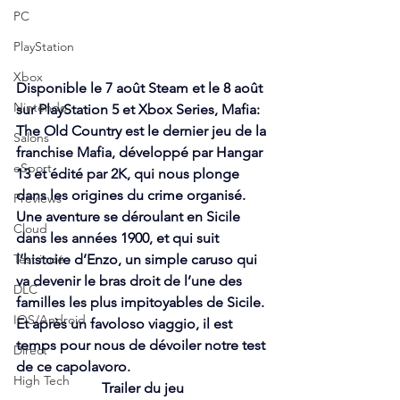
PC
PlayStation
Xbox
Disponible le 7 août Steam et le 8 août 
Nintendo
sur PlayStation 5 et Xbox Series, Mafia: 
The Old Country est le dernier jeu de la 
Salons
franchise Mafia, développé par Hangar 
eSport
13 et édité par 2K, qui nous plonge 
dans les origines du crime organisé. 
Previews
Une aventure se déroulant en Sicile 
Cloud
dans les années 1900, et qui suit 
Test indé
l’histoire d’Enzo, un simple caruso qui 
va devenir le bras droit de l’une des 
DLC
familles les plus impitoyables de Sicile. 
IOS/Android
Et après un favoloso viaggio, il est 
temps pour nous de dévoiler notre test 
Direct
de ce capolavoro.
High Tech
Trailer du jeu