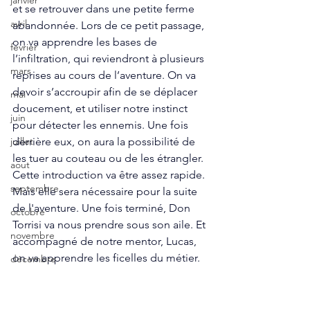
janvier
et se retrouver dans une petite ferme 
avril
abandonnée. Lors de ce petit passage, 
on va apprendre les bases de 
fevrier
l’infiltration, qui reviendront à plusieurs 
mars
reprises au cours de l’aventure. On va 
devoir s’accroupir afin de se déplacer 
mai
doucement, et utiliser notre instinct 
juin
pour détecter les ennemis. Une fois 
derrière eux, on aura la possibilité de 
juillet
les tuer au couteau ou de les étrangler. 
aout
Cette introduction va être assez rapide. 
septembre
Mais elle sera nécessaire pour la suite 
de l'aventure. Une fois terminé, Don 
octobre
Torrisi va nous prendre sous son aile. Et 
novembre
accompagné de notre mentor, Lucas, 
on va apprendre les ficelles du métier. 
décembre