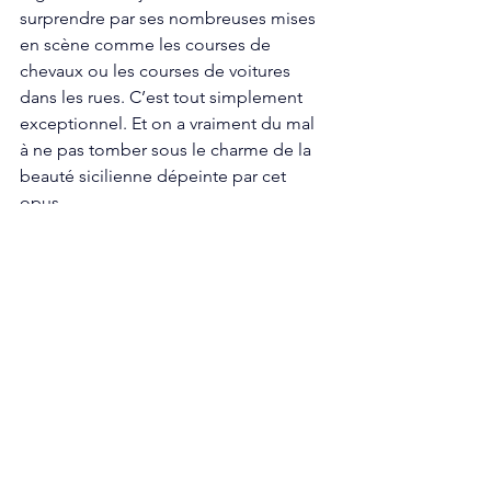
surprendre par ses nombreuses mises 
en scène comme les courses de 
chevaux ou les courses de voitures 
dans les rues. C’est tout simplement 
exceptionnel. Et on a vraiment du mal 
à ne pas tomber sous le charme de la 
beauté sicilienne dépeinte par cet 
opus. 
Mais la véritable force de Mafia: The 
Old Country, c’est sa narration. À 
l’image de Mafia et Mafia 2, Mafia: The 
Old Country nous offre un scénario 
digne des plus beaux films. C’est bien 
écrit, c’est vivant et plein de suspense. 
On ne joue pas à Mafia: The Old 
Country, on vit Mafia: The Old Country. 
On a la sensation d’être dans un film. 