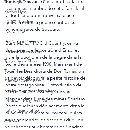
Torrisi, le sauvant d’une mort certaine. 
Test High Tech
Désormais membre de cette famille, il 
Review Livre
va tout faire pour trouver sa place, 
E3 2021 Preview
quitte à éviter la guerre contre ses 
ennemis jurés de Spadaro. 
Pax Online
Pax Online Preview
Dans Mafia: The Old Country, on va 
donc prendre le contrôle d’Enzo, et 
Preview Gamescom
vivre le quotidien de la pègre dans la 
Tokyo Game Show
Sicile des années 1900. Mais avant de 
jouer les bras droits de Don Torrisi, on 
The Game Awards
va devoir découvrir la petite histoire de 
Summer Game Fest
notre protagoniste. L’introduction de 
Preview Summer Game Fest
Mafia: The Old Country va nous 
plonger dans l’une des mines Spadaro. 
Preview Paris games Week
Après quelques déplacements dans la 
Future Game Show
mine et un combat au couteau qui va 
nous apprendre les bases du duel, on 
Avis JdS
va échapper aux hommes de Spadaro, 