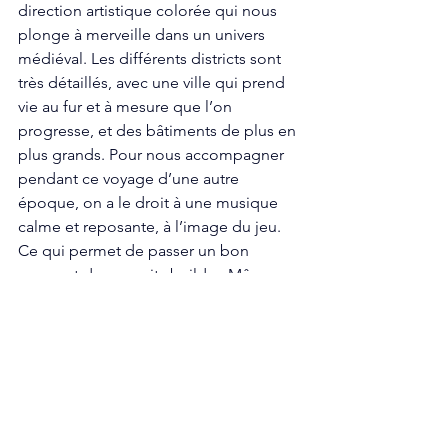
direction artistique colorée qui nous 
plonge à merveille dans un univers 
médiéval. Les différents districts sont 
très détaillés, avec une ville qui prend 
vie au fur et à mesure que l’on 
progresse, et des bâtiments de plus en 
plus grands. Pour nous accompagner 
pendant ce voyage d’une autre 
époque, on a le droit à une musique 
calme et reposante, à l’image du jeu. 
Ce qui permet de passer un bon 
moment dans ce city builder. Même 
après des heures. 
Pour conclure, City Tales - Medieval Era 
est un petit city builder simple et 
efficace qui nous permet de passer du 
bon temps dans une cité médiévale. 
Certes, en avançant dans l’aventure, on 