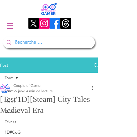
Post
Tout
Couple of Gamer
Tout
29 janv.
4 min de lecture
[Test'1D][Steam] City Tales -
News
Medieval Era
Reviews
Divers
1D#CoG