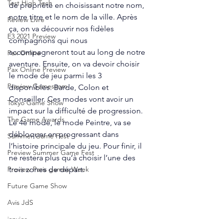
Test High Tech
de propriété en choisissant notre nom, 
notre titre et le nom de la ville. Après 
Review Livre
ça, on va découvrir nos fidèles 
E3 2021 Preview
compagnons qui nous 
accompagneront tout au long de notre 
Pax Online
aventure. Ensuite, on va devoir choisir 
Pax Online Preview
le mode de jeu parmi les 3 
Preview Gamescom
disponibles. Barde, Colon et 
Conseiller. Ces modes vont avoir un 
Tokyo Game Show
impact sur la difficulté de progression. 
The Game Awards
Le 4e mode, le mode Peintre, va se 
débloquer en progressant dans 
Summer Game Fest
l’histoire principale du jeu. Pour finir, il 
Preview Summer Game Fest
ne restera plus qu’à choisir l’une des 
trois zones de départ. 
Preview Paris games Week
Future Game Show
Avis JdS