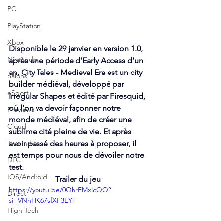
PC
PlayStation
Xbox
Disponible le 29 janvier en version 1.0, 
Nintendo
après une période d’Early Access d’un 
an, City Tales - Medieval Era est un city 
Salons
builder médiéval, développé par 
eSport
Irregular Shapes et édité par Firesquid, 
où l’on va devoir façonner notre 
Previews
monde médiéval, afin de créer une 
Cloud
sublime cité pleine de vie. Et après 
Test indé
avoir passé des heures à proposer, il 
est temps pour nous de dévoiler notre 
DLC
test.
IOS/Android
Trailer du jeu 
https://youtu.be/0QhrFMxlcQQ?
Direct
si=VNhHK67sfXF3EYl-
High Tech