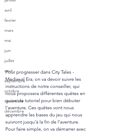
janvier
avril
fevrier
mars
mai
juin
juillet
aout
Pour progresser dans City Tales - 
Medieval Era, on va devoir suivre les 
septembre
instructions de notre conseiller, qui 
octobre
nous proposera différentes quêtes en 
guise de tutoriel pour bien débuter 
novembre
l’aventure. Ces quêtes vont nous 
décembre
apprendre les bases du jeu qui nous 
suivront jusqu’à la fin de l’aventure. 
Pour faire simple, on va démarrer avec 