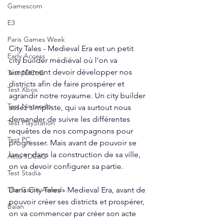
Gamescom
E3
Paris Games Week
City Tales - Medieval Era est un petit 
Early Access
city builder médiéval où l’on va 
simplement devoir développer nos 
Test 1DCoG
districts afin de faire prospérer et 
Test Xbox
agrandir notre royaume. Un city builder 
Test Nintendo
assez simpliste, qui va surtout nous 
demander de suivre les différentes 
Test PlayStation
requêtes de nos compagnons pour 
Test PC
progresser. Mais avant de pouvoir se 
lancer dans la construction de sa ville, 
Actu 1DCoG
on va devoir configurer sa partie. 
Test Stadia
Dans City Tales - Medieval Era, avant de 
The Game Awards
pouvoir créer ses districts et prospérer, 
Balan
on va commencer par créer son acte 