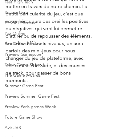
Test High Tech
mettre en travers de notre chemin. La 
Review Livre
petite particularité du jeu, c'est que 
notre héros aura des oreilles positives 
E3 2021 Preview
ou négatives qui vont lui permettre 
Pax Online
d'attirer ou de repousser des éléments. 
Lors des différents niveaux, on aura 
Pax Online Preview
parfois des mini-jeux pour nous 
Preview Gamescom
changer du jeu de plateforme, avec 
Tokyo Game Show
des courses de Slide, et des courses 
de track, pour passer de bons 
The Game Awards
moments.
Summer Game Fest
Preview Summer Game Fest
Preview Paris games Week
Future Game Show
Avis JdS