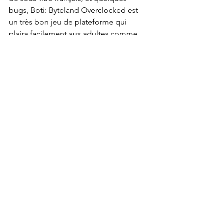
bugs, Boti: Byteland Overclocked est 
un très bon jeu de plateforme qui 
plaira facilement aux adultes comme 
aux enfants, grâce notamment à sa 
prise en main très simple. Et la 
possibilité de le découvrir à deux. Le 
tout dans un univers coloré et 
agréable, qui fera briller les yeux des 
plus petits.
Steam
Indie Game
Indie
Indépendant
Test Express
Test'1D
Test indé
Test PC