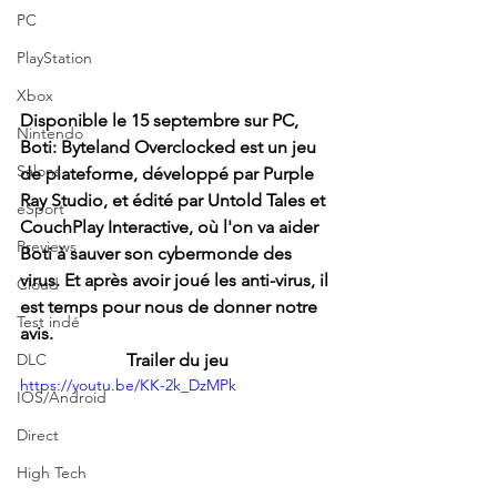
PC
PlayStation
Xbox
Disponible le 15 septembre sur PC, 
Nintendo
Boti: Byteland Overclocked est un jeu 
Salons
de plateforme, développé par Purple 
Ray Studio, et édité par Untold Tales et 
eSport
CouchPlay Interactive, où l'on va aider 
Previews
Boti à sauver son cybermonde des 
virus. Et après avoir joué les anti-virus, il 
Cloud
est temps pour nous de donner notre 
Test indé
avis.
DLC
Trailer du jeu
https://youtu.be/KK-2k_DzMPk
IOS/Android
Direct
High Tech