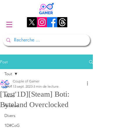
Post
Tout
Couple of Gamer
Tout
13 sept. 2023
3 min de lecture
[Test'1D][Steam] Boti:
News
Byteland Overclocked
Reviews
Divers
1D#CoG