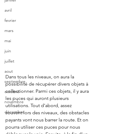
janvier
avril
fevrier
mars
mai
juin
juillet
aout
Dans tous les niveaux, on aura la 
septembre
possibilité de récupérer divers objets à 
collectionner. Parmi ces objets, il y aura 
octobre
les puces qui auront plusieurs 
novembre
utilisations. Tout d’abord, assez 
décembre
souvent lors des niveaux, des obstacles 
payants vont nous barrer la route. Et on 
pourra utiliser ces puces pour nous 