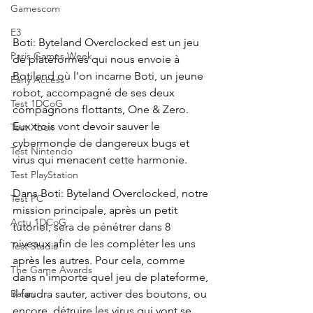
Gamescom
E3
Boti: Byteland Overclocked est un jeu 
Paris Games Week
de plateformes qui nous envoie à 
Botiland où l'on incarne Boti, un jeune 
Early Access
robot, accompagné de ses deux 
Test 1DCoG
compagnons flottants, One & Zero. 
Eux trois vont devoir sauver le 
Test Xbox
cybermonde de dangereux bugs et 
Test Nintendo
virus qui menacent cette harmonie.
Test PlayStation
Dans Boti: Byteland Overclocked, notre 
Test PC
mission principale, après un petit 
Actu 1DCoG
tutoriel, sera de pénétrer dans 8 
niveaux afin de les compléter les uns 
Test Stadia
après les autres. Pour cela, comme 
The Game Awards
dans n'importe quel jeu de plateforme, 
il faudra sauter, activer des boutons, ou 
Balan
encore, détruire les virus qui vont se 