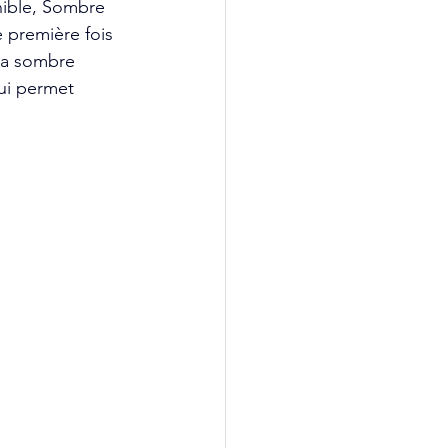
nible, Sombre 
 première fois 
 la sombre 
qui permet 