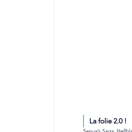
La folie 2.0 !
Senua’s Saga: Hellbla