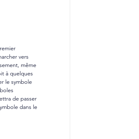
remier 
marcher vers 
eusement, même 
oit à quelques 
er le symbole 
mboles 
ettra de passer 
symbole dans le 