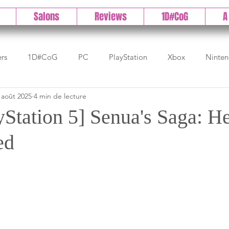
Salons
Reviews
1D#CoG
A
ers
1D#CoG
PC
PlayStation
Xbox
Ninte
 août 2025
4 min de lecture
Test indé
DLC
IOS/Android
Direct
High 
yStation 5] Senua's Saga: H
ed
Early Access
Test 1DCoG
Test Xbox
Test Nintendo
est Stadia
The Game Awards
Balan