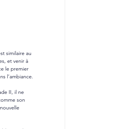
t similaire au 
, et venir à 
e le premier 
ans l’ambiance.
e II, il ne 
e comme son 
 nouvelle 