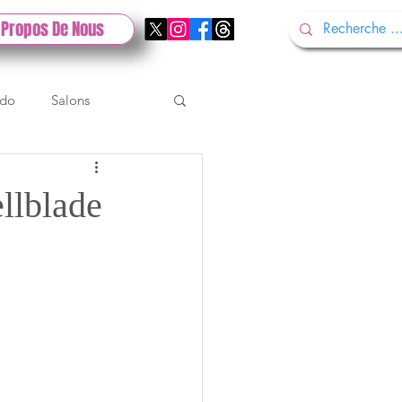
 Propos De Nous
ndo
Salons
Tech
Gamescom
ellblade
Test PlayStation