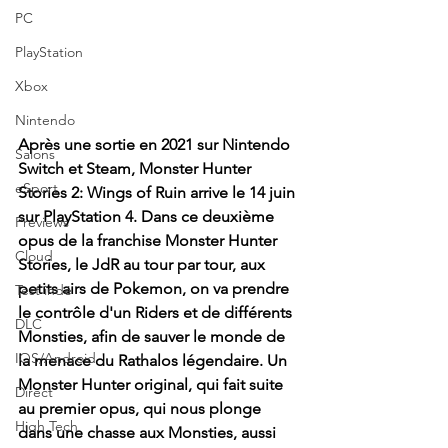
PC
PlayStation
Xbox
Nintendo
Après une sortie en 2021 sur Nintendo 
Salons
Switch et Steam, Monster Hunter 
eSport
Stories 2: Wings of Ruin arrive le 14 juin 
sur PlayStation 4. Dans ce deuxième 
Previews
opus de la franchise Monster Hunter 
Cloud
Stories, le JdR au tour par tour, aux 
petits airs de Pokemon, on va prendre 
Test indé
le contrôle d'un Riders et de différents 
DLC
Monsties, afin de sauver le monde de 
IOS/Android
la menace du Rathalos légendaire. Un 
Monster Hunter original, qui fait suite 
Direct
au premier opus, qui nous plonge 
High Tech
dans une chasse aux Monsties, aussi 