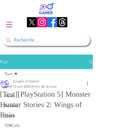
Post
Tout
Couple of Gamer
Tout
13 juin 2024
8 min de lecture
[Test][PlayStation 5] Monster
News
Hunter Stories 2: Wings of
Reviews
Ruin
Divers
1D#CoG