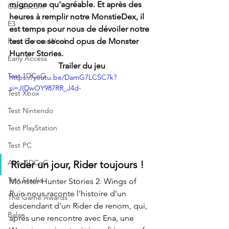
mignonne qu'agréable. Et après des 
Gamescom
heures à remplir notre MonstieDex, il 
E3
est temps pour nous de dévoiler notre 
Paris Games Week
test de ce second opus de Monster 
Hunter Stories.
Early Access
Trailer du jeu
Test 1DCoG
https://youtu.be/DamG7LCSC7k?
si=JIDwOY987RR_J4d-
Test Xbox
Test Nintendo
Test PlayStation
Test PC
Actu 1DCoG
Rider un jour, Rider toujours !
Test Stadia
Monster Hunter Stories 2: Wings of 
Ruin nous raconte l'histoire d'un 
The Game Awards
descendant d'un Rider de renom, qui, 
Balan
après une rencontre avec Ena, une 