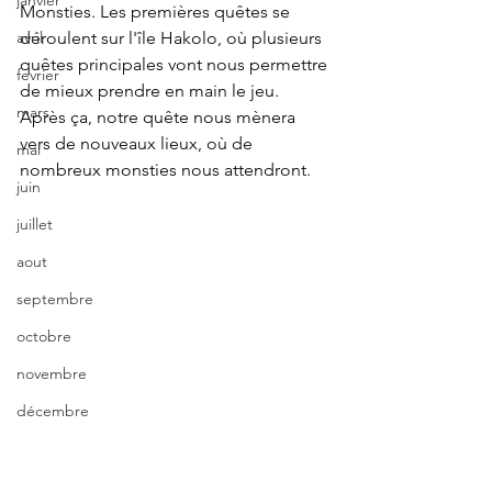
janvier
Monsties. Les premières quêtes se 
déroulent sur l'île Hakolo, où plusieurs 
avril
quêtes principales vont nous permettre 
fevrier
de mieux prendre en main le jeu. 
mars
Après ça, notre quête nous mènera 
vers de nouveaux lieux, où de 
mai
nombreux monsties nous attendront.
juin
juillet
aout
septembre
octobre
novembre
décembre