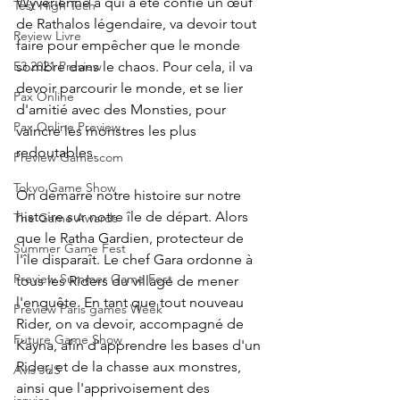
Wyverienne à qui a été confié un œuf 
Test High Tech
de Rathalos légendaire, va devoir tout 
Review Livre
faire pour empêcher que le monde 
sombre dans le chaos. Pour cela, il va 
E3 2021 Preview
devoir parcourir le monde, et se lier 
Pax Online
d'amitié avec des Monsties, pour 
Pax Online Preview
vaincre les monstres les plus 
redoutables.
Preview Gamescom
Tokyo Game Show
On démarre notre histoire sur notre 
histoire sur notre île de départ. Alors 
The Game Awards
que le Ratha Gardien, protecteur de 
Summer Game Fest
l'île disparaît. Le chef Gara ordonne à 
Preview Summer Game Fest
tous les Riders du village de mener 
l'enquête. En tant que tout nouveau 
Preview Paris games Week
Rider, on va devoir, accompagné de 
Future Game Show
Kayna, afin d'apprendre les bases d'un 
Rider, et de la chasse aux monstres, 
Avis JdS
ainsi que l'apprivoisement des 