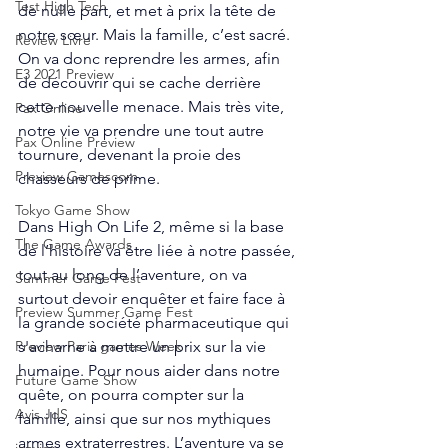
Test High Tech
de nulle part, et met à prix la tête de 
notre sœur. Mais la famille, c’est sacré. 
Review Livre
On va donc reprendre les armes, afin 
E3 2021 Preview
de découvrir qui se cache derrière 
cette nouvelle menace. Mais très vite, 
Pax Online
notre vie va prendre une tout autre 
Pax Online Preview
tournure, devenant la proie des 
Preview Gamescom
chasseurs de prime. 
Tokyo Game Show
Dans High On Life 2, même si la base 
The Game Awards
de l’histoire va être liée à notre passée, 
tout au long de l’aventure, on va 
Summer Game Fest
surtout devoir enquêter et faire face à 
Preview Summer Game Fest
la grande société pharmaceutique qui 
s'acharne à mettre un prix sur la vie 
Preview Paris games Week
humaine. Pour nous aider dans notre 
Future Game Show
quête, on pourra compter sur la 
Avis JdS
famille, ainsi que sur nos mythiques 
armes extraterrestres. L’aventure va se 