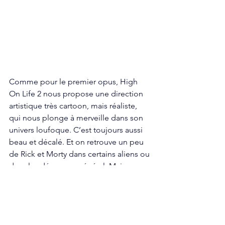
Comme pour le premier opus, High 
On Life 2 nous propose une direction 
artistique très cartoon, mais réaliste, 
qui nous plonge à merveille dans son 
univers loufoque. C’est toujours aussi 
beau et décalé. Et on retrouve un peu 
de Rick et Morty dans certains aliens ou 
dans les décors en général. Mais ce 
qu’on retient surtout dans ce second 
opus, c’est l’humour omniprésent, ainsi 
que les nombreuses références, 
toujours bien placées. 