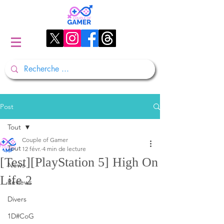
Post
Tout
Couple of Gamer
Tout
12 févr.
4 min de lecture
[Test][PlayStation 5] High On
News
Life 2
Reviews
Divers
1D#CoG