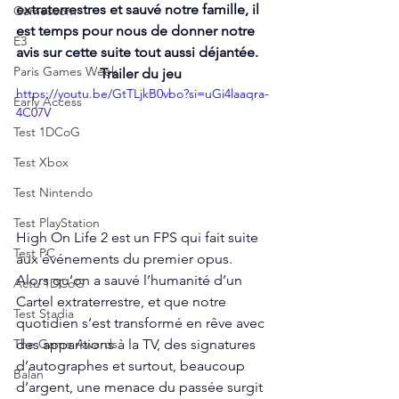
extraterrestres et sauvé notre famille, il 
Gamescom
est temps pour nous de donner notre 
E3
avis sur cette suite tout aussi déjantée.
Paris Games Week
Trailer du jeu 
https://youtu.be/GtTLjkB0vbo?si=uGi4laaqra-
Early Access
4C07V
Test 1DCoG
Test Xbox
Test Nintendo
Test PlayStation
High On Life 2 est un FPS qui fait suite 
Test PC
aux événements du premier opus. 
Alors qu’on a sauvé l’humanité d’un 
Actu 1DCoG
Cartel extraterrestre, et que notre 
Test Stadia
quotidien s’est transformé en rêve avec 
des apparitions à la TV, des signatures 
The Game Awards
d’autographes et surtout, beaucoup 
Balan
d’argent, une menace du passée surgit 