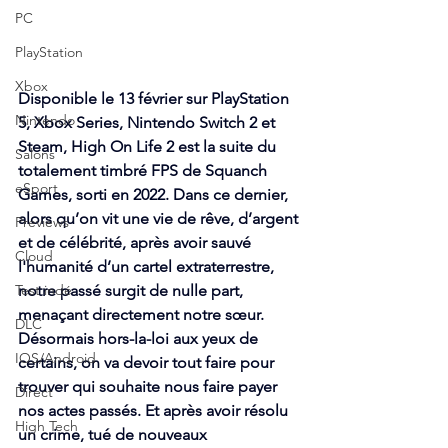
PC
PlayStation
Xbox
Disponible le 13 février sur PlayStation 
Nintendo
5, Xbox Series, Nintendo Switch 2 et 
Steam, High On Life 2 est la suite du 
Salons
totalement timbré FPS de Squanch 
eSport
Games, sorti en 2022. Dans ce dernier, 
alors qu’on vit une vie de rêve, d’argent 
Previews
et de célébrité, après avoir sauvé 
Cloud
l'humanité d’un cartel extraterrestre, 
Test indé
notre passé surgit de nulle part, 
menaçant directement notre sœur. 
DLC
Désormais hors-la-loi aux yeux de 
IOS/Android
certains, on va devoir tout faire pour 
trouver qui souhaite nous faire payer 
Direct
nos actes passés. Et après avoir résolu 
High Tech
un crime, tué de nouveaux 