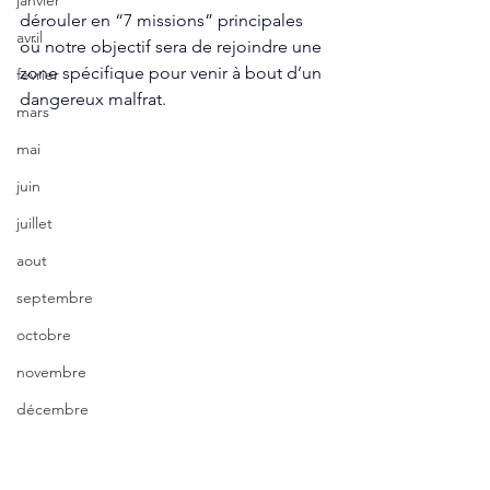
janvier
dérouler en “7 missions” principales 
avril
où notre objectif sera de rejoindre une 
zone spécifique pour venir à bout d’un 
fevrier
dangereux malfrat. 
mars
mai
juin
juillet
aout
septembre
octobre
novembre
décembre