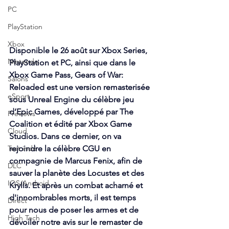
PC
PlayStation
Xbox
Disponible le 26 août sur Xbox Series, 
Nintendo
PlayStation et PC, ainsi que dans le 
Xbox Game Pass, Gears of War: 
Salons
Reloaded est une version remasterisée 
eSport
sous Unreal Engine du célèbre jeu 
d’Epic Games, développé par The 
Previews
Coalition et édité par Xbox Game 
Cloud
Studios. Dans ce dernier, on va 
Test indé
rejoindre la célèbre CGU en 
compagnie de Marcus Fenix, afin de 
DLC
sauver la planète des Locustes et des 
IOS/Android
Krylls. Et après un combat acharné et 
d'innombrables morts, il est temps 
Direct
pour nous de poser les armes et de 
High Tech
dévoiler notre avis sur le remaster de 