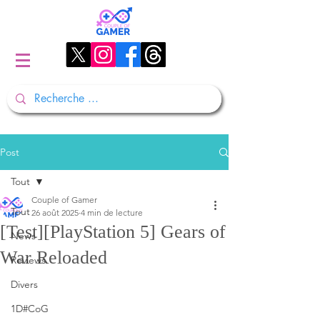
Post
Tout
Couple of Gamer
Tout
26 août 2025
4 min de lecture
[Test][PlayStation 5] Gears of
News
War Reloaded
Reviews
Divers
1D#CoG