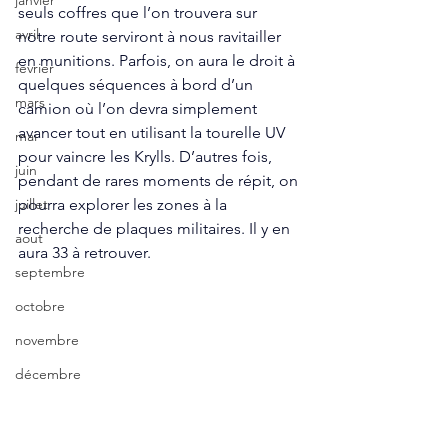
janvier
seuls coffres que l’on trouvera sur 
avril
notre route serviront à nous ravitailler 
en munitions. Parfois, on aura le droit à 
fevrier
quelques séquences à bord d’un 
mars
camion où l’on devra simplement 
avancer tout en utilisant la tourelle UV 
mai
pour vaincre les Krylls. D’autres fois, 
juin
pendant de rares moments de répit, on 
pourra explorer les zones à la 
juillet
recherche de plaques militaires. Il y en 
aout
aura 33 à retrouver.
septembre
octobre
novembre
décembre