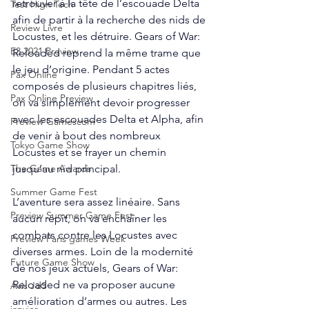
retrouver à la tête de l’escouade Delta 
Test High Tech
afin de partir à la recherche des nids de 
Review Livre
Locustes, et les détruire. Gears of War: 
E3 2021 Preview
Reloaded reprend la même trame que 
le jeu d’origine. Pendant 5 actes 
Pax Online
composés de plusieurs chapitres liés, 
Pax Online Preview
on va simplement devoir progresser 
avec les escouades Delta et Alpha, afin 
Preview Gamescom
de venir à bout des nombreux 
Tokyo Game Show
Locustes et se frayer un chemin 
jusqu’au nid principal. 
The Game Awards
Summer Game Fest
L’aventure sera assez linéaire. Sans 
Preview Summer Game Fest
aucun répit, on va enchaîner les 
combats contre les Locustes avec 
Preview Paris games Week
diverses armes. Loin de la modernité 
Future Game Show
de nos jeux actuels, Gears of War: 
Reloaded ne va proposer aucune 
Avis JdS
amélioration d’armes ou autres. Les 