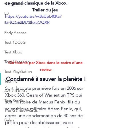
ce grand classique de la Xbox.
Gamescom
Trailer du jeu 
E3
https://youtu.be/vx8cUpL40Kc?
si=lQcr62DUQhxhOQXR
Paris Games Week
Early Access
Test 1DCoG
Test Xbox
Test Nintendo
Clé fournie par Xbox dans le cadre d'une 
review
Test PlayStation
Condamné à sauver la planète !
Test PC
Sorti la toute première fois en 2006 sur 
Actu 1DCoG
Xbox 360, Gears of War est un TPS qui 
Test Stadia
suit l’histoire de Marcus Fenix, fils du 
scientifique militaire Adam Fenix, qui, 
The Game Awards
après une condamnation de 40 ans de 
Balan
prison pour désobéissance, va se 