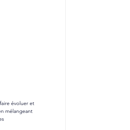
aire évoluer et 
en mélangeant 
es 