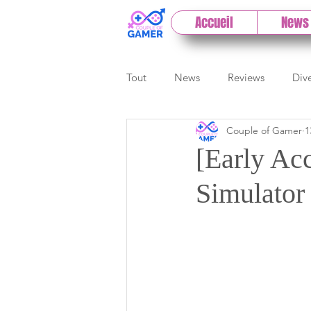
Accueil
News
Tout
News
Reviews
Div
Couple of Gamer
1
eSport
Previews
Cloud
[Early Ac
Simulator
E3
Paris Games Week
Test PC
Actu 1DCoG
T