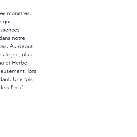
es monstres. 
e qui 
essences 
dans notre 
ces. Au début 
 le jeu, plus 
au et Herbe. 
eusement, lors 
dant. Une fois 
fois l'œuf 