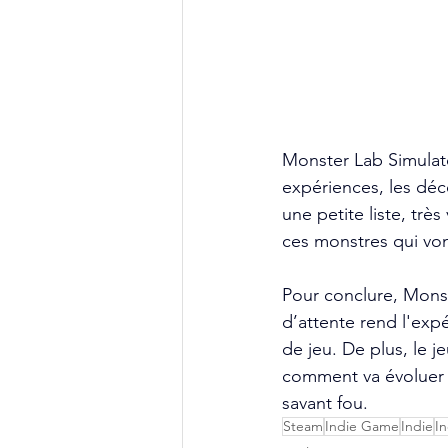
Monster Lab Simulat
expériences, les dé
une petite liste, très
ces monstres qui von
Pour conclure, Mons
d’attente rend l'exp
de jeu. De plus, le j
comment va évoluer l
savant fou.
Steam
Indie Game
Indie
I