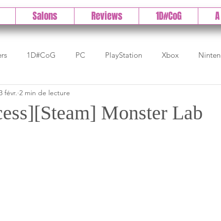
Salons
Reviews
1D#CoG
A
ers
1D#CoG
PC
PlayStation
Xbox
Ninte
3 févr.
2 min de lecture
Test indé
DLC
IOS/Android
Direct
High 
cess][Steam] Monster Lab
Early Access
Test 1DCoG
Test Xbox
Test Nintendo
est Stadia
The Game Awards
Balan