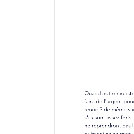
Quand notre monstre 
faire de l'argent po
réunir 3 de même var
s'ils sont assez fort
ne reprendront pas le
puissent se soigner.