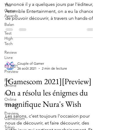
Annoncé il y a quelques jours par l'éditeur,
The
Game
Assemble Entertainment, on a eu la chance
Awards
de pouvoir découvrir, à travers un hands-off
Balan
avec...
Test
High
Tech
Review
Livre
Couple of Gamer
E3 2021
26 août 2021
2 min de lecture
Preview
[Gamescom 2021][Preview]
Pax
Online
On a résolu les énigmes du
Pax
Online
magnifique Nura's Wish
Preview
Preview
Les salons, c'est toujours l'occasion pour
Gamescom
nous de découvrir, et faire découvrir, des
Tokyo
petits jeux qui sortiront prochainement. Et