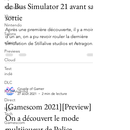
de Bus Simulator 21 avant sa
PlayStation
sortie
Xbox
Nintendo
Après une première découverte, il y a moins
Salons
d'un an, on a pu revoir rouler la dernière
eSport
simulation de Stillalive studios et Astragon...
Previews
Cloud
Test
indé
DLC
Couple of Gamer
IOS/Android
27 août 2021
2 min de lecture
Direct
[Gamescom 2021][Preview]
High
Tech
On a découvert le mode
Gamescom
multijoueur de Police