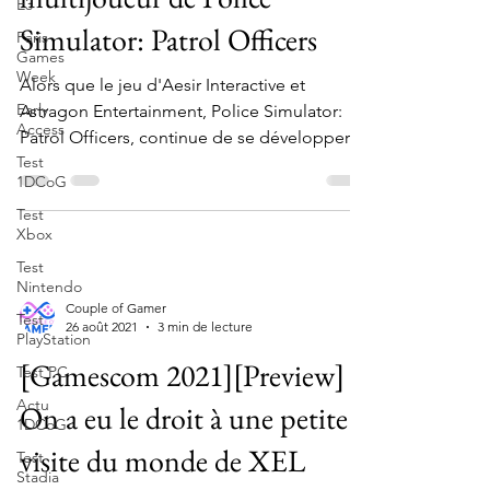
E3
Simulator: Patrol Officers
Paris
Games
Week
Alors que le jeu d'Aesir Interactive et
Early
Astragon Entertainment, Police Simulator:
Access
Patrol Officers, continue de se développer à
Test
travers...
1DCoG
Test
Xbox
Test
Nintendo
Couple of Gamer
Test
26 août 2021
3 min de lecture
PlayStation
[Gamescom 2021][Preview]
Test PC
Actu
On a eu le droit à une petite
1DCoG
visite du monde de XEL
Test
Stadia