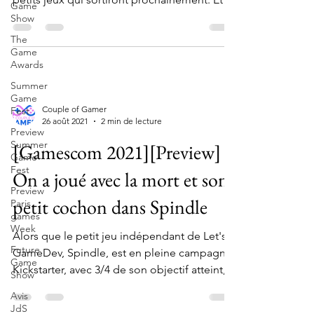
Game
comme...
Show
The
Game
Awards
Summer
Game
Couple of Gamer
Fest
26 août 2021
2 min de lecture
Preview
Summer
[Gamescom 2021][Preview]
Game
Fest
On a joué avec la mort et son
Preview
petit cochon dans Spindle
Paris
games
Week
Alors que le petit jeu indépendant de Let's
Future
GameDev, Spindle, est en pleine campagne
Game
Kickstarter, avec 3/4 de son objectif atteint,
Show
alors...
Avis
JdS