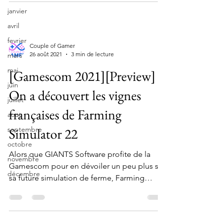
janvier
avril
fevrier
Couple of Gamer
26 août 2021
3 min de lecture
mars
mai
[Gamescom 2021][Preview]
juin
On a découvert les vignes
juillet
françaises de Farming
aout
septembre
Simulator 22
octobre
Alors que GIANTS Software profite de la
novembre
Gamescom pour en dévoiler un peu plus sur
décembre
sa future simulation de ferme, Farming
Simulator 22. On...