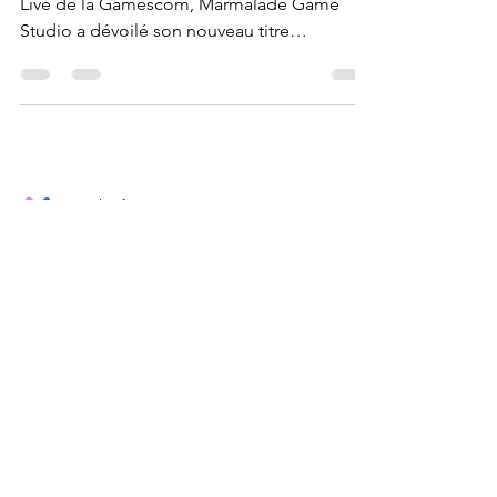
Live de la Gamescom, Marmalade Game
Studio a dévoilé son nouveau titre
passionnant, JUMANJI:...
Couple of Gamer
25 août 2021
2 min de lecture
[Gamescom 2021] Nobody
Saves The World dévoile son
mode multijoueur coopératif
en ligne
Drinkbox Studios ( Guacamelee! , Severed )
a révélé aujourd'hui lors de la gamescom: