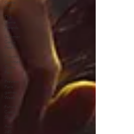
Game
Show
The
Game
Awards
Summer
Game
Fest
Preview
Summer
Game
Fest
Preview
Paris
games
Week
Future
Game
Show
Avis
JdS