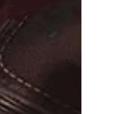
janvier
avril
fevrier
mars
mai
juin
juillet
aout
septembre
octobre
novembre
décembre