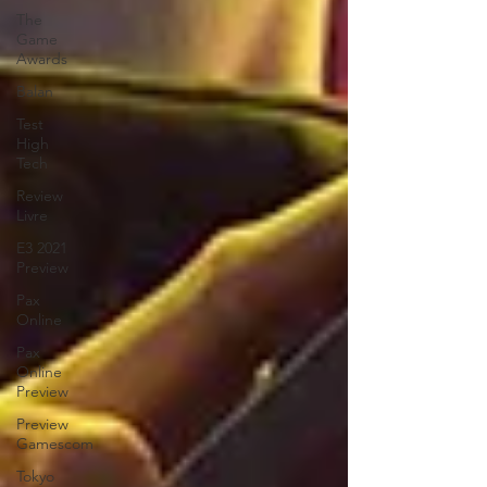
The
Game
Awards
Balan
Test
High
Tech
Review
Livre
E3 2021
Preview
Pax
Online
Pax
Online
Preview
Preview
Gamescom
Tokyo