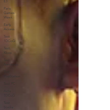
E3
Paris
Games
Week
Early
Access
Test
1DCoG
Test
Xbox
Test
Nintendo
Test
PlayStation
Test PC
Actu
1DCoG
Test
Stadia