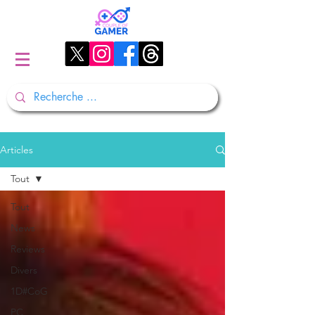
Articles
Tout
Tout
News
Reviews
Divers
1D#CoG
PC