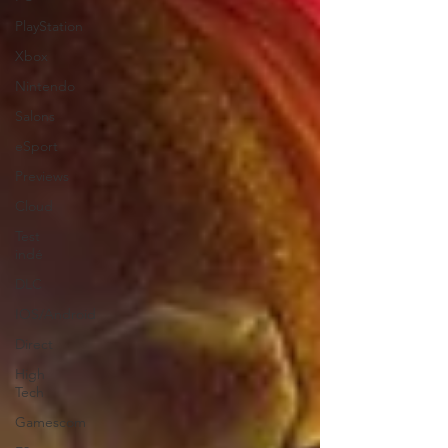
PlayStation
Xbox
Nintendo
Salons
eSport
Previews
Cloud
Test
indé
DLC
IOS/Android
Direct
High
Tech
Gamescom