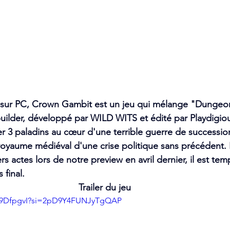
i sur PC, Crown Gambit est un jeu qui mélange "Dungeon
builder, développé par WILD WITS et édité par Playdigiou
er 3 paladins au cœur d'une terrible guerre de succession
royaume médiéval d'une crise politique sans précédent. E
s actes lors de notre preview en avril dernier, il est te
 final.
Trailer du jeu
MW9DfpgvI?si=2pD9Y4FUNJyTgQAP