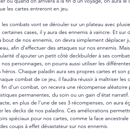
uer ou quand on arrivera à la fin d’un voyage, on aura le d
ue les cartes entreront en jeu. 
es combats vont se dérouler sur un plateau avec plusie
ertaines cases, il y aura des ennemis à vaincre. Et sur d
 à bout de nos ennemis, on devra simplement déplacer j
ateau, afin d’effectuer des attaques sur nos ennemis. Mai
cularité d’ajouter un petit côté deckbuilder à ses combat
nos personnages, on pourra aussi utiliser les différente
éros. Chaque paladin aura ses propres cartes et son pr
que combat de ce jeu, il faudra réussir à maîtriser les 
 fin d'un combat, on recevra une récompense aléatoire 
tistiques permanentes, du soin ou un gain d’état narratif.
 acte, en plus de l'une de ses 3 récompenses, on aura é
rer les decks de nos paladins. Ces améliorations permett
rs spéciaux pour nos cartes, comme la face ancestrale 
des coups à effet dévastateur sur nos ennemis.