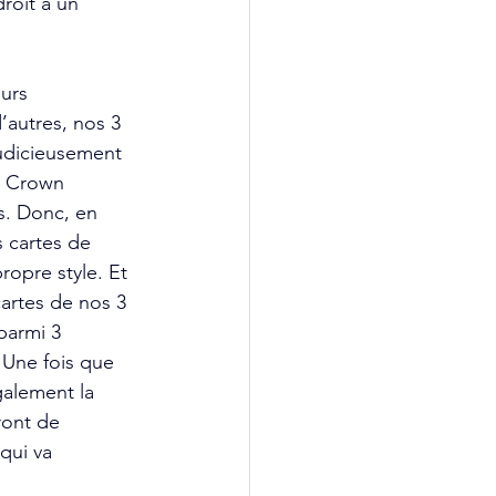
roit à un 
urs 
’autres, nos 3 
udicieusement 
s Crown 
s. Donc, en 
s cartes de 
opre style. Et 
cartes de nos 3 
parmi 3 
 Une fois que 
galement la 
ront de 
qui va 