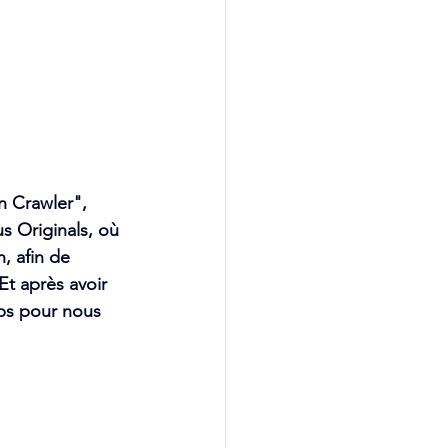
 Crawler", 
s Originals, où 
, afin de 
t après avoir 
mps pour nous 