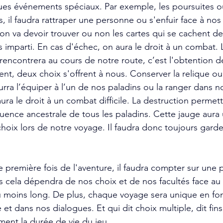
ques événements spéciaux. Par exemple, les poursuites ou 
, il faudra rattraper une personne ou s'enfuir face à nos
n va devoir trouver ou non les cartes qui se cachent der
 imparti. En cas d'échec, on aura le droit à un combat. L
encontrera au cours de notre route, c’est l'obtention de
t, deux choix s'offrent à nous. Conserver la relique ou 
rra l’équiper à l’un de nos paladins ou la ranger dans no
aura le droit à un combat difficile. La destruction permett
luence ancestrale de tous les paladins. Cette jauge aura
hoix lors de notre voyage. Il faudra donc toujours garde
 première fois de l'aventure, il faudra compter sur une p
s cela dépendra de nos choix et de nos facultés face a
u moins long. De plus, chaque voyage sera unique en fo
 et dans nos dialogues. Et qui dit choix multiple, dit fins
ment la durée de vie du jeu. 