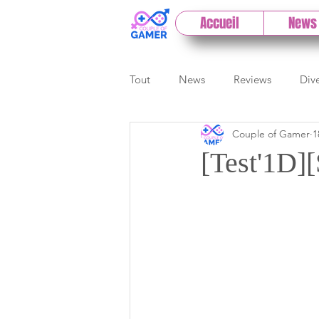
Accueil
News
Tout
News
Reviews
Div
Couple of Gamer
1
eSport
Previews
Cloud
[Test'1D]
E3
Paris Games Week
Test PC
Actu 1DCoG
T