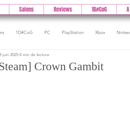
Salons
Reviews
1D#CoG
A
ers
1D#CoG
PC
PlayStation
Xbox
Ninte
8 juin 2025
4 min de lecture
Test indé
DLC
IOS/Android
Direct
High 
[Steam] Crown Gambit
Early Access
Test 1DCoG
Test Xbox
Test Nintendo
est Stadia
The Game Awards
Balan