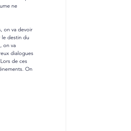
yaume ne 
, on va devoir 
 le destin du 
, on va 
reux dialogues 
 Lors de ces 
événements. On 