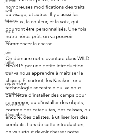
janvier
nombreuses modifications des traits 
avril
du visage, et autres. Il y a aussi les 
fevrier
cheveux, la couleur, et la voix, qui 
pourront être personnalisés. Une fois 
mars
notre héros prêt, on va pouvoir 
mai
commencer la chasse.
juin
On démarre notre aventure dans WILD 
juillet
HEARTS par une petite introduction 
qui va nous apprendre à maîtriser la 
aout
chasse. Et surtout, les Karakuri, une 
septembre
technologie ancestrale qui va nous 
octobre
permettre d'installer des camps pour 
se reposer, ou d'installer des objets, 
novembre
comme des catapultes, des caisses, ou 
décembre
encore, des balistes, à utiliser lors des 
combats. Lors de cette introduction, 
on va surtout devoir chasser notre 