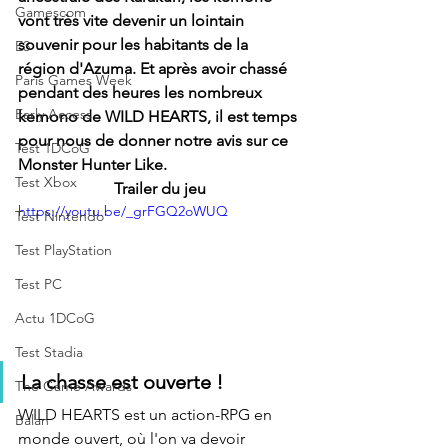
Gamescom
vont très vite devenir un lointain 
souvenir pour les habitants de la 
E3
région d'Azuma. Et après avoir chassé 
Paris Games Week
pendant des heures les nombreux 
Early Access
kemono de WILD HEARTS, il est temps 
pour nous de donner notre avis sur ce 
Test 1DCoG
Monster Hunter Like.
Test Xbox
Trailer du jeu
https://youtu.be/_grFGQ2oWUQ
Test Nintendo
Test PlayStation
Test PC
Actu 1DCoG
Test Stadia
La chasse est ouverte ! 
The Game Awards
WILD HEARTS est un action-RPG en 
Balan
monde ouvert, où l'on va devoir 