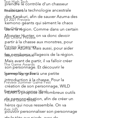
Test High Tech
prendre le contrôle d'un chasseur 
maîtrisant la technologie ancestrale 
Review Livre
des Karakuri, afin de sauver Azuma des 
E3 2021 Preview
kemono géants qui sèment le chaos 
Pax Online
dans la région. Comme dans un certain 
Monster Hunter, on va donc devoir 
Pax Online Preview
partir à la chasse aux monstres, pour 
Preview Gamescom
sauver Azuma. Mais aussi, pour aider 
les nombreux villageois de la région. 
Tokyo Game Show
Mais avant de partir, il va falloir créer 
The Game Awards
son personnage. Et découvrir le 
gameplay, grâce à une petite 
Summer Game Fest
introduction à la chasse. Pour la 
Preview Summer Game Fest
création de son personnage, WILD 
Preview Paris games Week
HEARTS propose de nombreux outils 
de personnalisation, afin de créer un 
Future Game Show
héros qui nous ressemble. On va 
Avis JdS
pouvoir personnaliser son personnage 
de la tête aux pieds, avec de 