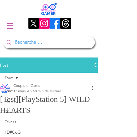
Post
Tout
Couple of Gamer
Tout
13 mars 2023
8 min de lecture
[Test][PlayStation 5] WILD
News
HEARTS
Reviews
Divers
1D#CoG