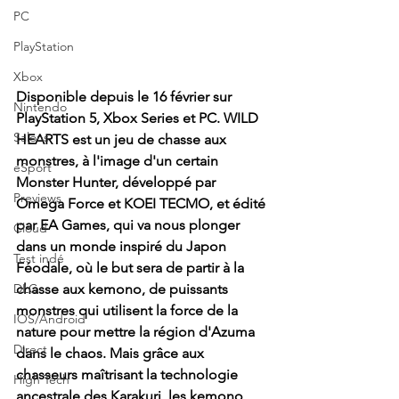
PC
PlayStation
Xbox
Disponible depuis le 16 février sur 
Nintendo
PlayStation 5, Xbox Series et PC. WILD 
Salons
HEARTS est un jeu de chasse aux 
monstres, à l'image d'un certain 
eSport
Monster Hunter, développé par 
Previews
Omega Force et KOEI TECMO, et édité 
par EA Games, qui va nous plonger 
Cloud
dans un monde inspiré du Japon 
Test indé
Féodale, où le but sera de partir à la 
DLC
chasse aux kemono, de puissants 
monstres qui utilisent la force de la 
IOS/Android
nature pour mettre la région d'Azuma 
Direct
dans le chaos. Mais grâce aux 
chasseurs maîtrisant la technologie 
High Tech
ancestrale des Karakuri, les kemono 