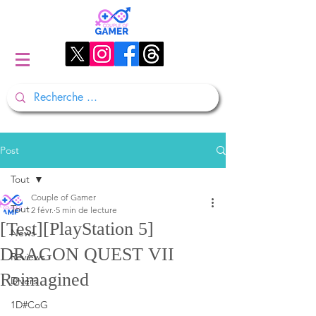
Post
Tout
Couple of Gamer
Tout
2 févr.
5 min de lecture
[Test][PlayStation 5]
News
DRAGON QUEST VII
Reviews
Reimagined
Divers
1D#CoG