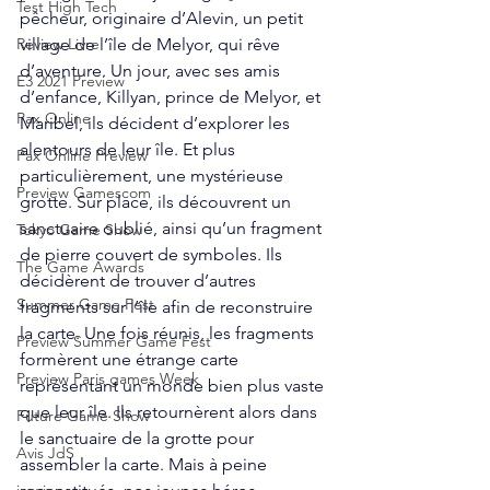
Test High Tech
pêcheur, originaire d’Alevin, un petit 
village de l’île de Melyor, qui rêve 
Review Livre
d’aventure. Un jour, avec ses amis 
E3 2021 Preview
d’enfance, Killyan, prince de Melyor, et 
Pax Online
Maribel, ils décident d’explorer les 
alentours de leur île. Et plus 
Pax Online Preview
particulièrement, une mystérieuse 
Preview Gamescom
grotte. Sur place, ils découvrent un 
sanctuaire oublié, ainsi qu’un fragment 
Tokyo Game Show
de pierre couvert de symboles. Ils 
The Game Awards
décidèrent de trouver d’autres 
Summer Game Fest
fragments sur l’île afin de reconstruire 
la carte. Une fois réunis, les fragments 
Preview Summer Game Fest
formèrent une étrange carte 
Preview Paris games Week
représentant un monde bien plus vaste 
que leur île. Ils retournèrent alors dans 
Future Game Show
le sanctuaire de la grotte pour 
Avis JdS
assembler la carte. Mais à peine 