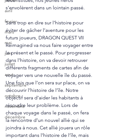
reconstitués, nos jeunes héros 
janvier
s'envolèrent dans un lointain passé. 
avril
fevrier
Sans trop en dire sur l’histoire pour 
éviter de gâcher l’aventure pour les 
mars
futurs joueurs, DRAGON QUEST VII 
mai
Reimagined va nous faire voyager entre 
le présent et le passé. Pour progresser 
juin
dans l’histoire, on va devoir retrouver 
juillet
différents fragments de cartes afin de 
aout
voyager vers une nouvelle île du passé. 
Une fois que l’on sera sur place, on va 
septembre
découvrir l’histoire de l’île. Notre 
octobre
objectif sera d’aider les habitants à 
résoudre leur problème. Lors de 
novembre
chaque voyage dans le passé, on fera 
décembre
la rencontre d’un nouvel allié qui se 
joindra à nous. Cet allié jouera un rôle 
important dans l’histoire de l’île, mais 