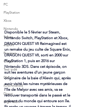
PC
PlayStation
Xbox
Nintendo
Disponible le 5 février sur Steam, 
Salons
Nintendo Switch, PlayStation et Xbox, 
DRAGON QUEST VII Reimagined est 
eSport
un remake du jeu culte de Square Enix, 
Previews
DRAGON QUEST VII, sorti en 2000 sur 
PlayStation 1, puis en 2016 sur 
Cloud
Nintendo 3DS. Dans cet épisode, on 
Test indé
suit les aventures d’un jeune garçon 
DLC
originaire de la baie d’Alevin qui, après 
avoir visité les ruines mystérieuses de 
IOS/Android
l’île de Melyor avec ses amis, va se 
Direct
retrouver transporté dans le passé et le 
présent du monde qui entoure son île. 
High Tech
Et après un voyage à travers le temps, il 