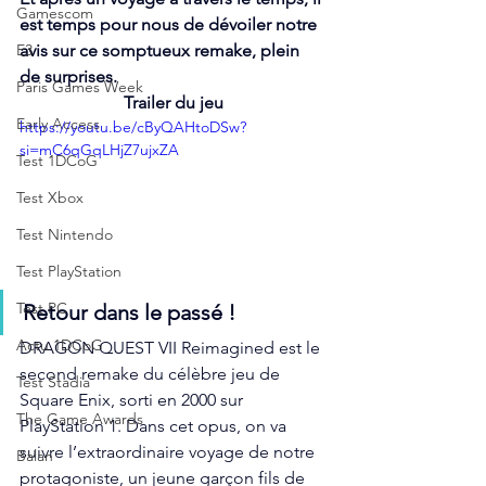
Gamescom
est temps pour nous de dévoiler notre 
E3
avis sur ce somptueux remake, plein 
de surprises.
Paris Games Week
Trailer du jeu
Early Access
https://youtu.be/cByQAHtoDSw?
si=mC6qGqLHjZ7ujxZA
Test 1DCoG
Test Xbox
Test Nintendo
Test PlayStation
Test PC
Retour dans le passé !
Actu 1DCoG
DRAGON QUEST VII Reimagined est le 
second remake du célèbre jeu de 
Test Stadia
Square Enix, sorti en 2000 sur 
The Game Awards
PlayStation 1. Dans cet opus, on va 
suivre l’extraordinaire voyage de notre 
Balan
protagoniste, un jeune garçon fils de 