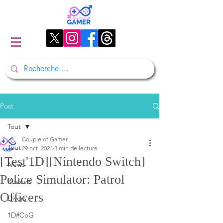
Post
Tout
Couple of Gamer
Tout
29 oct. 2024
3 min de lecture
[Test'1D][Nintendo Switch]
News
Police Simulator: Patrol
Reviews
Officers
Divers
1D#CoG