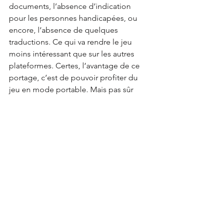
documents, l’absence d’indication 
pour les personnes handicapées, ou 
encore, l’absence de quelques 
traductions. Ce qui va rendre le jeu 
moins intéressant que sur les autres 
plateformes. Certes, l’avantage de ce 
portage, c’est de pouvoir profiter du 
jeu en mode portable. Mais pas sûr 
que ce soit le point que l’on retiendra 
le plus.
Pour conclure, le portage Nintendo 
Switch de Police Simulator: Patrol 
Officers n’est pas catastrophique. Ça 
reste un jeu immersif qui nous fait 
passer le temps. Mais depuis 2020, le 
jeu d’Aesir Interactive a su évoluer dans 
le bon sens sur PC. Et ce retour en 
arrière n’est pas forcément l’idéal. 