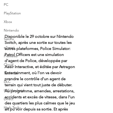
PC
PlayStation
Xbox
Nintendo
Disponible le 29 octobre sur Nintendo 
Salons
Switch, après une sortie sur toutes les 
eSport
autres plateformes, Police Simulator: 
Patrol Officers est une simulation 
Previews
d'agent de Police, développée par 
Cloud
Aesir Interactive, et éditée par Astragon 
Entertainment, où l’on va devoir 
Test indé
prendre le contrôle d’un agent de 
DLC
terrain qui vient tout juste de débuter. 
IOS/Android
Au programme, amendes, arrestations, 
accidents et excès de vitesse, dans l’un 
Direct
des quartiers les plus calmes que le jeu 
High Tech
ait pu voir depuis sa sortie. Et après 