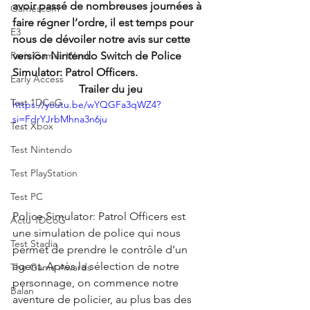
avoir passé de nombreuses journées à 
Gamescom
faire régner l’ordre, il est temps pour 
E3
nous de dévoiler notre avis sur cette 
Paris Games Week
version Nintendo Switch de Police 
Simulator: Patrol Officers.
Early Access
Trailer du jeu
Test 1DCoG
https://youtu.be/wYQGFa3qWZ4?
si=FdrYJrbMhna3n6ju
Test Xbox
Test Nintendo
Test PlayStation
Test PC
Police Simulator: Patrol Officers est 
Actu 1DCoG
une simulation de police qui nous 
Test Stadia
permet de prendre le contrôle d’un 
agent. Après la sélection de notre 
The Game Awards
personnage, on commence notre 
Balan
aventure de policier, au plus bas des 