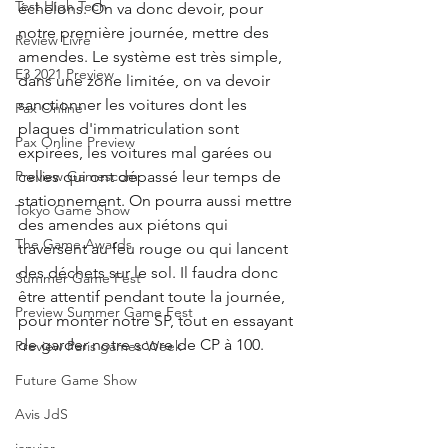
Test High Tech
échelons. On va donc devoir, pour 
notre première journée, mettre des 
Review Livre
amendes. Le système est très simple, 
E3 2021 Preview
dans une zone limitée, on va devoir 
sanctionner les voitures dont les 
Pax Online
plaques d'immatriculation sont 
Pax Online Preview
expirées, les voitures mal garées ou 
celles qui ont dépassé leur temps de 
Preview Gamescom
stationnement. On pourra aussi mettre 
Tokyo Game Show
des amendes aux piétons qui 
The Game Awards
traversent au feu rouge ou qui lancent 
des déchets sur le sol. Il faudra donc 
Summer Game Fest
être attentif pendant toute la journée, 
Preview Summer Game Fest
pour monter notre SP, tout en essayant 
de garder notre score de CP à 100.
Preview Paris games Week
Future Game Show
Avis JdS