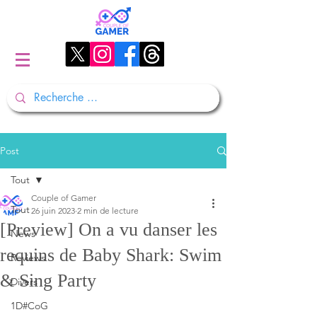
Post
Tout
Couple of Gamer
Tout
26 juin 2023
2 min de lecture
[Preview] On a vu danser les
News
requins de Baby Shark: Swim
Reviews
& Sing Party
Divers
1D#CoG