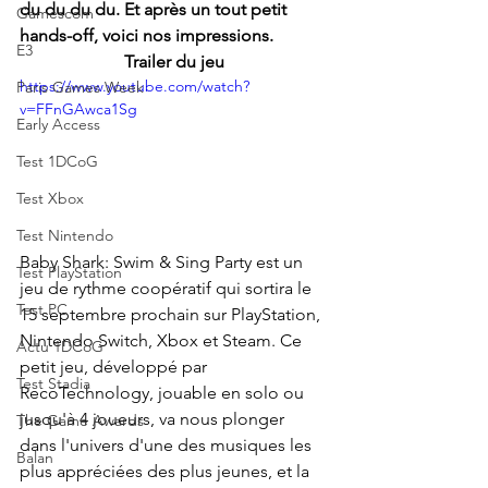
du du du du. Et après un tout petit 
Gamescom
hands-off, voici nos impressions.
E3
Trailer du jeu
https://www.youtube.com/watch?
Paris Games Week
v=FFnGAwca1Sg
Early Access
Test 1DCoG
Test Xbox
Test Nintendo
Baby Shark: Swim & Sing Party est un 
Test PlayStation
jeu de rythme coopératif qui sortira le 
Test PC
15 septembre prochain sur PlayStation, 
Nintendo Switch, Xbox et Steam. Ce 
Actu 1DCoG
petit jeu, développé par 
Test Stadia
RecoTechnology, jouable en solo ou 
jusqu'à 4 joueurs, va nous plonger 
The Game Awards
dans l'univers d'une des musiques les 
Balan
plus appréciées des plus jeunes, et la 