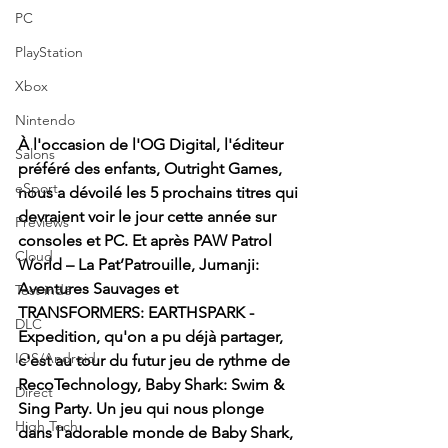
PC
PlayStation
Xbox
Nintendo
À l'occasion de l'OG Digital, l'éditeur 
Salons
préféré des enfants, Outright Games, 
eSport
nous a dévoilé les 5 prochains titres qui 
devraient voir le jour cette année sur 
Previews
consoles et PC. Et après PAW Patrol 
Cloud
World – La Pat’Patrouille, Jumanji: 
Aventures Sauvages et 
Test indé
TRANSFORMERS: EARTHSPARK - 
DLC
Expedition, qu'on a pu déjà partager, 
IOS/Android
c'est au tour du futur jeu de rythme de 
RecoTechnology, Baby Shark: Swim & 
Direct
Sing Party. Un jeu qui nous plonge 
High Tech
dans l'adorable monde de Baby Shark, 