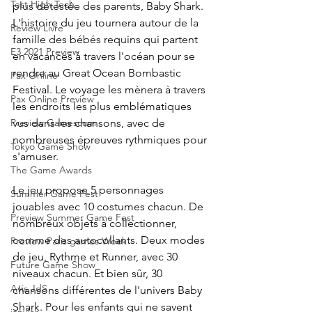
Test High Tech
plus détestée des parents, Baby Shark. 
L'histoire du jeu tournera autour de la 
Review Livre
famille des bébés requins qui partent 
E3 2021 Preview
en vacances à travers l'océan pour se 
rendre au Great Ocean Bombastic 
Pax Online
Festival. Le voyage les mènera à travers 
Pax Online Preview
les endroits les plus emblématiques 
vus dans les chansons, avec de 
Preview Gamescom
nombreuses épreuves rythmiques pour 
Tokyo Game Show
s'amuser.
The Game Awards
Le jeu propose 5 personnages 
Summer Game Fest
jouables avec 10 costumes chacun. De 
Preview Summer Game Fest
nombreux objets à collectionner, 
comme des autocollants. Deux modes 
Preview Paris games Week
de jeu, Rythme et Runner, avec 30 
Future Game Show
niveaux chacun. Et bien sûr, 30 
Avis JdS
chansons différentes de l'univers Baby 
Shark. Pour les enfants qui ne savent 