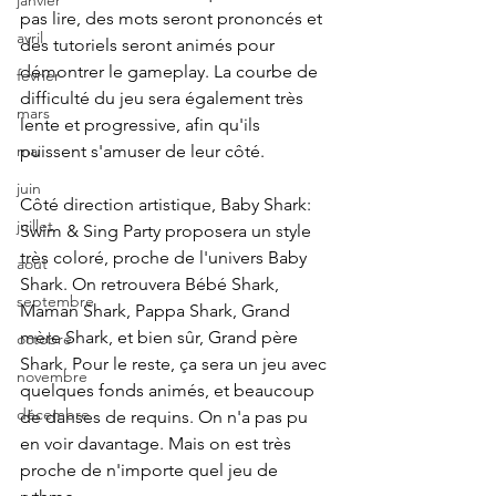
janvier
pas lire, des mots seront prononcés et 
avril
des tutoriels seront animés pour 
démontrer le gameplay. La courbe de 
fevrier
difficulté du jeu sera également très 
mars
lente et progressive, afin qu'ils 
puissent s'amuser de leur côté.
mai
juin
Côté direction artistique, Baby Shark: 
juillet
Swim & Sing Party proposera un style 
très coloré, proche de l'univers Baby 
aout
Shark. On retrouvera Bébé Shark, 
septembre
Maman Shark, Pappa Shark, Grand 
mère Shark, et bien sûr, Grand père 
octobre
Shark. Pour le reste, ça sera un jeu avec 
novembre
quelques fonds animés, et beaucoup 
décembre
de danses de requins. On n'a pas pu 
en voir davantage. Mais on est très 
proche de n'importe quel jeu de 