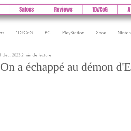
Salons
Reviews
1D#CoG
A
ers
1D#CoG
PC
PlayStation
Xbox
Ninte
1 déc. 2023
2 min de lecture
Test indé
DLC
IOS/Android
Direct
High 
 On a échappé au démon d'E
Early Access
Test 1DCoG
Test Xbox
Test Nintendo
est Stadia
The Game Awards
Balan