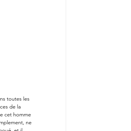
ns toutes les 
ces de la 
que cet homme 
simplement, ne 
oué, et il 