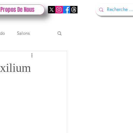
 Propos De Nous
ndo
Salons
Tech
Gamescom
xilium
Test PlayStation