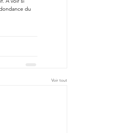
. À voir si 
redondance du 
Voir tout