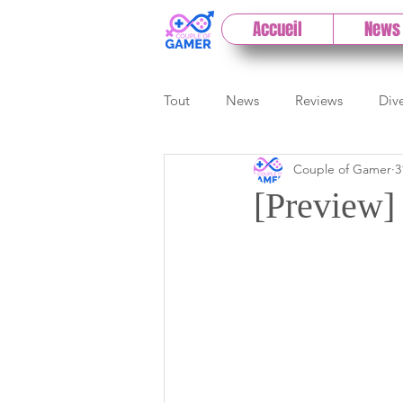
Accueil
News
Tout
News
Reviews
Div
Couple of Gamer
3
eSport
Previews
Cloud
[Preview]
E3
Paris Games Week
Test PC
Actu 1DCoG
T