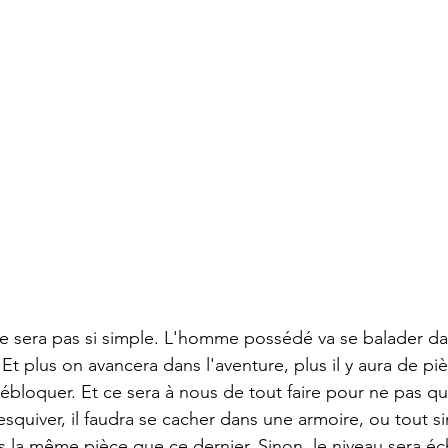
 ne sera pas si simple. L'homme possédé va se balader da
Et plus on avancera dans l'aventure, plus il y aura de piè
ébloquer. Et ce sera à nous de tout faire pour ne pas 
esquiver, il faudra se cacher dans une armoire, ou tout 
s la même pièce que ce dernier. Sinon, le niveau sera éch