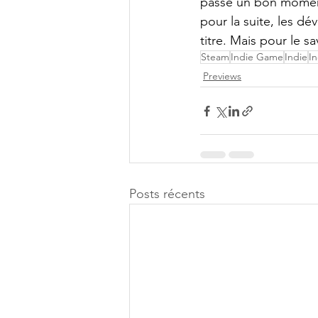
passe un bon moment. 
pour la suite, les d
titre. Mais pour le sav
Steam
Indie Game
Indie
I
Previews
Posts récents