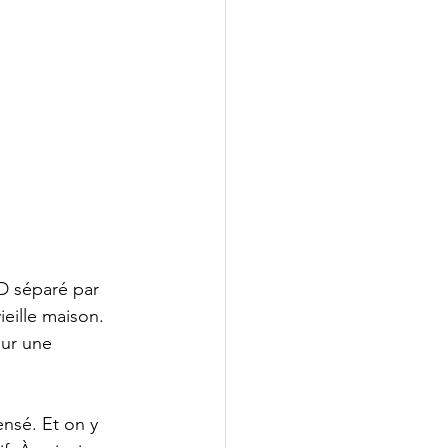
D séparé par 
eille maison. 
our une 
ensé. Et on y 