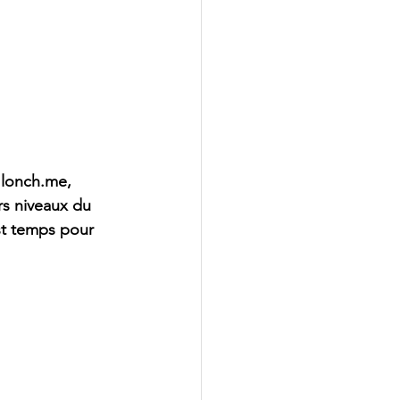
 
lonch.me
, 
rs niveaux du 
st temps pour 