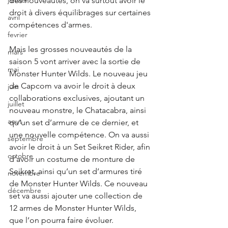
janvier
des nouveautés, on va surtout avoir le 
droit à divers équilibrages sur certaines 
avril
compétences d'armes. 
fevrier
Mais les grosses nouveautés de la 
mars
saison 5 vont arriver avec la sortie de 
mai
Monster Hunter Wilds. Le nouveau jeu 
de Capcom va avoir le droit à deux 
juin
collaborations exclusives, ajoutant un 
juillet
nouveau monstre, le Chatacabra, ainsi 
aout
qu’un set d’armure de ce dernier, et 
une nouvelle compétence. On va aussi 
septembre
avoir le droit à un Set Seikret Rider, afin 
octobre
d’avoir un costume de monture de 
Seikret, ainsi qu’un set d’armures tiré 
novembre
de Monster Hunter Wilds. Ce nouveau 
décembre
set va aussi ajouter une collection de 
12 armes de Monster Hunter Wilds, 
que l’on pourra faire évoluer. 