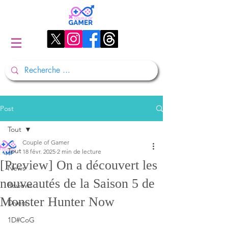
Post
Tout
Couple of Gamer
Tout
18 févr. 2025
2 min de lecture
[Preview] On a découvert les
News
nouveautés de la Saison 5 de
Reviews
Monster Hunter Now
Divers
1D#CoG