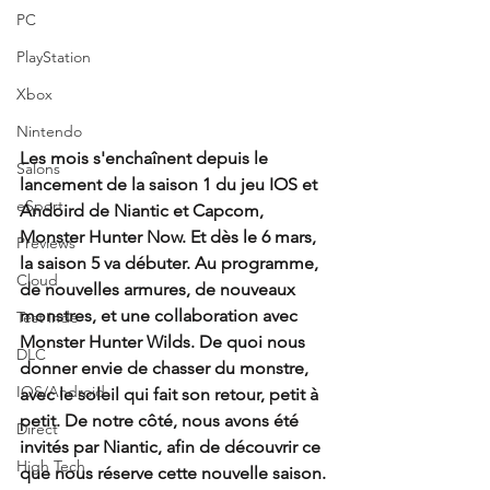
PC
PlayStation
Xbox
Nintendo
Les mois s'enchaînent depuis le 
Salons
lancement de la saison 1 du jeu IOS et 
eSport
Andoird de Niantic et Capcom, 
Monster Hunter Now. Et dès le 6 mars, 
Previews
la saison 5 va débuter. Au programme, 
Cloud
de nouvelles armures, de nouveaux 
monstres, et une collaboration avec 
Test indé
Monster Hunter Wilds. De quoi nous 
DLC
donner envie de chasser du monstre, 
IOS/Android
avec le soleil qui fait son retour, petit à 
petit. De notre côté, nous avons été 
Direct
invités par Niantic, afin de découvrir ce 
High Tech
que nous réserve cette nouvelle saison. 