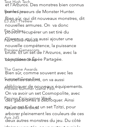
Test High Tech
et l'Arzuros. Des monstres bien connus 
Review Livre
par les joueurs de Monster Hunter. 
Bien sûr, qui dit nouveaux monstres, dit 
E3 2021 Preview
nouvelles armures. On  va donc 
Pax Online
pouvoir récupérer un set tiré du 
Glavenus, qui va aussi ajouter une 
Pax Online Preview
nouvelle compétence, la puissance 
Preview Gamescom
brute. Et un set de l’Arzuros, avec la 
compétence Épée Partagée. 
Tokyo Game Show
The Game Awards
Bien sûr, comme souvent avec les 
Summer Game Fest
nouvelles saisons, on va aussi 
débloquer de nouveaux équipements. 
Preview Summer Game Fest
On va avoir un set Cosmopolite, avec 
Preview Paris games Week
des gabardines à débloquer. Ainsi 
qu’un set Kulu et un set Tzitzi, pour 
Future Game Show
arborer pleinement les couleurs de ces 
Avis JdS
deux autres monstres du jeu. Du côté 