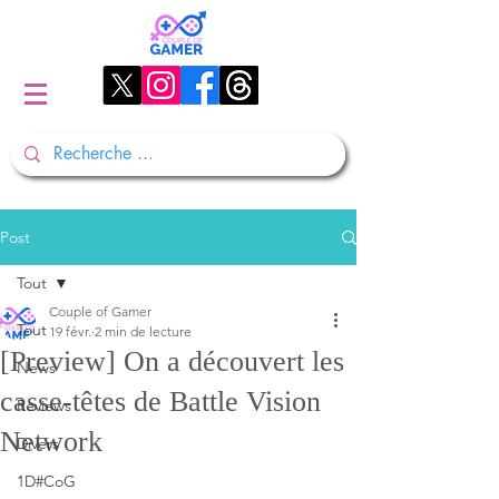
Post
Tout
Couple of Gamer
Tout
19 févr.
2 min de lecture
[Preview] On a découvert les
News
casse-têtes de Battle Vision
Reviews
Network
Divers
1D#CoG