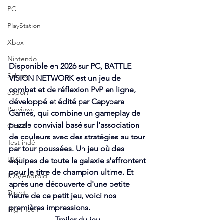
PC
PlayStation
Xbox
Nintendo
Disponible en 2026 sur PC, BATTLE 
Salons
VISION NETWORK est un jeu de 
combat et de réflexion PvP en ligne, 
eSport
développé et édité par Capybara 
Previews
Games, qui combine un gameplay de 
puzzle convivial basé sur l'association 
Cloud
de couleurs avec des stratégies au tour 
Test indé
par tour poussées. Un jeu où des 
DLC
équipes de toute la galaxie s'affrontent 
pour le titre de champion ultime. Et 
IOS/Android
après une découverte d'une petite 
Direct
heure de ce petit jeu, voici nos 
premières impressions.
High Tech
Trailer du jeu 