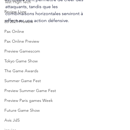
Test High Tech
attaquants, tandis que les 
Review Livre
combinaisons horizontales serviront à 
effectuer une action défensive. 
E3 2021 Preview
Pax Online
Pax Online Preview
Preview Gamescom
Tokyo Game Show
The Game Awards
Summer Game Fest
Preview Summer Game Fest
Preview Paris games Week
Future Game Show
Avis JdS