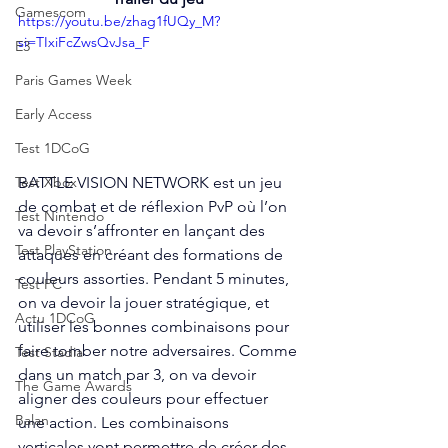
Gamescom
https://youtu.be/zhag1fUQy_M?
si=TIxiFcZwsQvJsa_F
E3
Paris Games Week
Early Access
Test 1DCoG
BATTLE VISION NETWORK est un jeu 
Test Xbox
de combat et de réflexion PvP où l’on 
Test Nintendo
va devoir s’affronter en lançant des 
Test PlayStation
attaques en créant des formations de 
couleurs assorties. Pendant 5 minutes, 
Test PC
on va devoir la jouer stratégique, et 
Actu 1DCoG
utiliser les bonnes combinaisons pour 
faire tomber notre adversaires. Comme 
Test Stadia
dans un match par 3, on va devoir 
The Game Awards
aligner des couleurs pour effectuer 
Balan
une action. Les combinaisons 
verticales vont permettre de créer des 