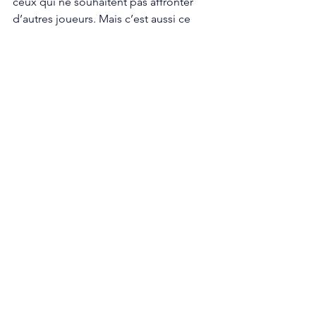
ceux qui ne souhaitent pas affronter 
d’autres joueurs. Mais c’est aussi ce 
côté 100% en ligne qui apporte toute 
son originalité au jeu. A voir ce que 
nous réserve vraiment ce jeu. Car pour 
l’instant, on n’a pas pu en voir assez 
pour se faire un réel avis.
Steam
Indie Game
Indie
Indépendant
Preview
Previews
Voir tout
Posts récents