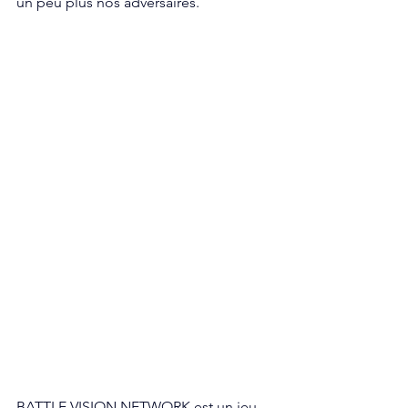
un peu plus nos adversaires. 
BATTLE VISION NETWORK est un jeu 