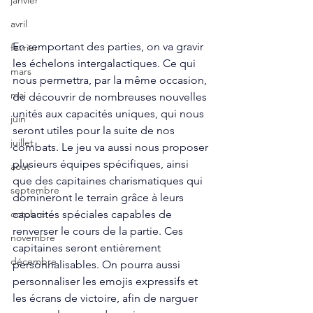
janvier
avril
En remportant des parties, on va gravir 
fevrier
les échelons intergalactiques. Ce qui 
mars
nous permettra, par la même occasion, 
mai
de découvrir de nombreuses nouvelles 
unités aux capacités uniques, qui nous 
juin
seront utiles pour la suite de nos 
juillet
combats. Le jeu va aussi nous proposer 
plusieurs équipes spécifiques, ainsi 
aout
que des capitaines charismatiques qui 
septembre
domineront le terrain grâce à leurs 
capacités spéciales capables de 
octobre
renverser le cours de la partie. Ces 
novembre
capitaines seront entièrement 
décembre
personnalisables. On pourra aussi 
personnaliser les emojis expressifs et 
les écrans de victoire, afin de narguer 