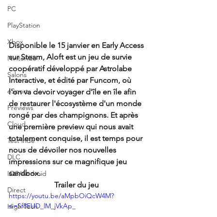
PC
PlayStation
Xbox
Disponible le 15 janvier en Early Access 
sur Steam, Aloft est un jeu de survie 
Nintendo
coopératif développé par Astrolabe 
Salons
Interactive, et édité par Funcom, où 
eSport
l'on va devoir voyager d'île en île afin 
de restaurer l'écosystème d'un monde 
Previews
rongé par des champignons. Et après 
Cloud
une première preview qui nous avait 
totalement conquise, il est temps pour 
Test indé
nous de dévoiler nos nouvelles 
DLC
impressions sur ce magnifique jeu 
sandbox. 
IOS/Android
Trailer du jeu 
Direct
https://youtu.be/aMpbOiQcW4M?
si=Sf8EUD_lM_jVkAp_
High Tech