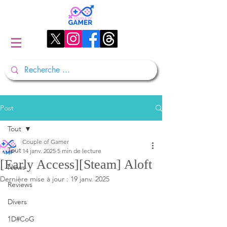
Post
Tout
Couple of Gamer
Tout
14 janv. 2025
5 min de lecture
[Early Access][Steam] Aloft
News
Dernière mise à jour :
19 janv. 2025
Reviews
Divers
1D#CoG