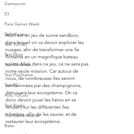
Gamescom
E3
Paris Games Week
Early Access
Aloft est un jeu de survie sandbox, 
dans lequel on va devoir explorer les 
Test 1DCoG
nuages, afin de transformer une île 
Test Xbox
flottante en un magnifique bateau 
volant. Mais dans ce jeu, ce ne sera pas 
Test Nintendo
notre seule mission. Car autour de 
Test PlayStation
nous, de nombreuses îles seront 
Test PC
contaminées par des champignons, 
détruisant leur écosystème. On va 
Actu 1DCoG
donc devoir jouer les héros en se 
Test Stadia
rendant sur les différentes îles 
infestées, afin de les sauver, et de 
The Game Awards
restaurer leur écosystème.
Balan