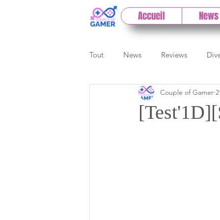
Accueil
News
Tout
News
Reviews
Div
Couple of Gamer
2
eSport
Previews
Cloud
[Test'1D][
E3
Paris Games Week
Test PC
Actu 1DCoG
T