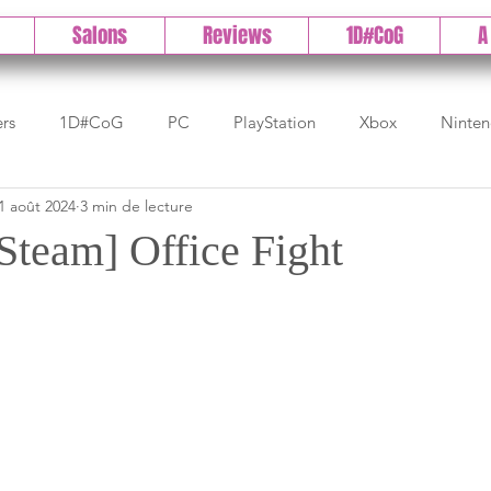
Salons
Reviews
1D#CoG
A
ers
1D#CoG
PC
PlayStation
Xbox
Ninte
1 août 2024
3 min de lecture
Test indé
DLC
IOS/Android
Direct
High 
Steam] Office Fight
Early Access
Test 1DCoG
Test Xbox
Test Nintendo
est Stadia
The Game Awards
Balan