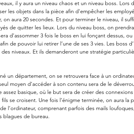
veaux, il y aura un niveau chaos et un niveau boss. Lors 
ser les objets dans la pièce afin d'empêcher les employés
r, on aura 20 secondes. Et pour terminer le niveau, il suf
s de quitter les lieux. Lors du niveau boss, on prendra
era d’assommer 3 fois le boss en lui fonçant dessus, ou 
afin de pouvoir lui retirer l’une de ses 3 vies. Les boss d’
s des niveaux. Et ils demanderont une stratégie particuli
é un département, on se retrouvera face à un ordinateu
e seul moyen d’accéder à son contenu sera de le déverroui
 assez basique, où le but sera de créer des connexions
 fils se croisent. Une fois l’énigme terminée, on aura la p
 de l’ordinateur, comprenant parfois des mails loufoque
es blagues de bureau. 