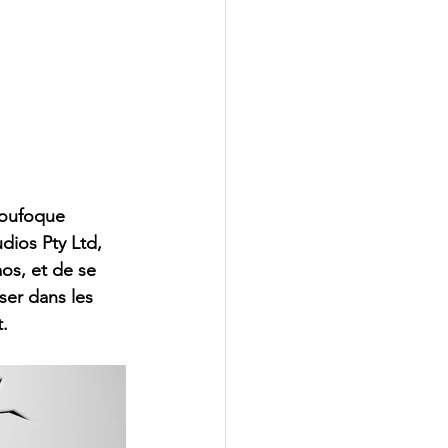
loufoque 
dios Pty Ltd, 
os, et de se 
ser dans les 
t.