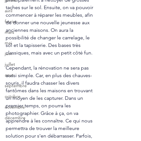
janvier
taches sur le sol. Ensuite, on va pouvoir 
avril
commencer à réparer les meubles, afin 
fevrier
de donner une nouvelle jeunesse aux 
anciennes maisons. On aura la 
mars
possibilité de changer le carrelage, le 
mai
sol et la tapisserie. Des bases très 
classiques, mais avec un petit côté fun.
juin
juillet
Cependant, la rénovation ne sera pas 
aout
aussi simple. Car, en plus des chauves-
souris, il faudra chasser les divers 
septembre
fantômes dans les maisons en trouvant 
octobre
un moyen de les capturer. Dans un 
premier temps, on pourra les 
novembre
photographier. Grâce à ça, on va 
décembre
apprendre à les connaître. Ce qui nous 
permettra de trouver la meilleure 
solution pour s'en débarrasser. Parfois, 