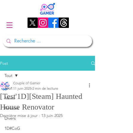
Post
Tout
Couple of Gamer
Tout
11 juin 2025
2 min de lecture
[Test'1D][Steam] Haunted
News
House Renovator
Reviews
Dernière mise à jour :
13 juin 2025
Divers
1D#CoG