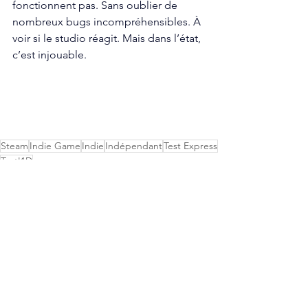
fonctionnent pas. Sans oublier de 
nombreux bugs incompréhensibles. À 
voir si le studio réagit. Mais dans l’état, 
c’est injouable.
Steam
Indie Game
Indie
Indépendant
Test Express
Test'1D
Test indé
Test PC
Voir tout
Posts récents