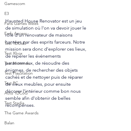
Gamescom
E3
Haunted House Renovator est un jeu 
Paris Games Week
de simulation où l'on va devoir jouer le 
Early Access
rôle d’un rénovateur de maisons 
hantées par des esprits farceurs. Notre 
Test 1DCoG
mission sera donc d'explorer ces lieux, 
Test Xbox
de repérer les événements 
paranormaux, de résoudre des 
Test Nintendo
énigmes, de rechercher des objets 
Test PlayStation
cachés et de nettoyer puis de réparer 
Test PC
de vieux meubles, pour ensuite 
décorer l’intérieur comme bon nous 
Actu 1DCoG
semble afin d'obtenir de belles 
Test Stadia
récompenses.
The Game Awards
Balan