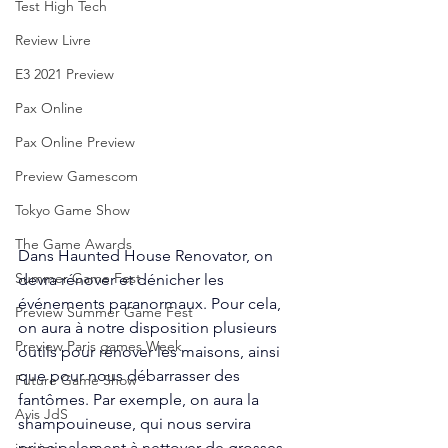
Test High Tech
Review Livre
E3 2021 Preview
Pax Online
Pax Online Preview
Preview Gamescom
Tokyo Game Show
The Game Awards
Dans Haunted House Renovator, on 
Summer Game Fest
devra rénover et dénicher les 
événements paranormaux. Pour cela, 
Preview Summer Game Fest
on aura à notre disposition plusieurs 
Preview Paris games Week
outils pour rénover les maisons, ainsi 
que pour nous débarrasser des 
Future Game Show
fantômes. Par exemple, on aura la 
Avis JdS
shampouineuse, qui nous servira 
principalement à nettoyer de grosses 