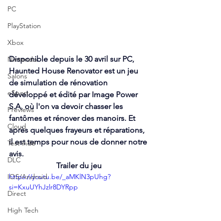
PC
PlayStation
Xbox
Disponible depuis le 30 avril sur PC, 
Nintendo
Haunted House Renovator est un jeu 
Salons
de simulation de rénovation 
eSport
développé et édité par Image Power 
S.A, où l'on va devoir chasser les 
Previews
fantômes et rénover des manoirs. Et 
Cloud
après quelques frayeurs et réparations, 
il est temps pour nous de donner notre 
Test indé
avis.
DLC
Trailer du jeu
IOS/Android
https://youtu.be/_aMKlN3pUhg?
si=KxuUYhJzlr8DYRpp
Direct
High Tech