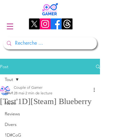
Post
Tout
Couple of Gamer
Tout
28 mai
2 min de lecture
[Test'1D][Steam] Blueberry
News
Reviews
Divers
1D#CoG