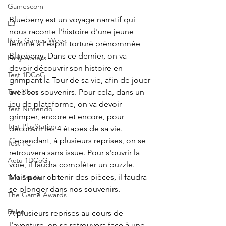
Gamescom
Blueberry est un voyage narratif qui 
E3
nous raconte l'histoire d'une jeune 
Paris Games Week
femme à l’esprit torturé prénommée 
Blueberry. Dans ce dernier, on va 
Early Access
devoir découvrir son histoire en 
Test 1DCoG
grimpant la Tour de sa vie, afin de jouer 
avec ses souvenirs. Pour cela, dans un 
Test Xbox
jeu de plateforme, on va devoir 
Test Nintendo
grimper, encore et encore, pour 
Test PlayStation
découvrir les 4 étapes de sa vie. 
Cependant, à plusieurs reprises, on se 
Test PC
retrouvera sans issue. Pour s'ouvrir la 
Actu 1DCoG
voie, il faudra compléter un puzzle. 
Mais pour obtenir des pièces, il faudra 
Test Stadia
se plonger dans nos souvenirs.
The Game Awards
Balan
À plusieurs reprises au cours de 
l'aventure, on se retrouvera face à une 