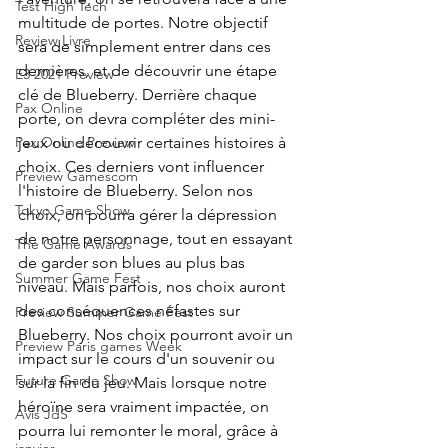
Test High Tech
multitude de portes. Notre objectif 
Review Livre
sera de simplement entrer dans ces 
dernières, et de découvrir une étape 
E3 2021 Preview
clé de Blueberry. Derrière chaque 
Pax Online
porte, on devra compléter des mini-
jeux ou découvrir certaines histoires à 
Pax Online Preview
choix. Ces derniers vont influencer 
Preview Gamescom
l'histoire de Blueberry. Selon nos 
Tokyo Game Show
choix, on pourra gérer la dépression 
de notre personnage, tout en essayant 
The Game Awards
de garder son blues au plus bas 
Summer Game Fest
niveau. Mais parfois, nos choix auront 
des conséquences néfastes sur 
Preview Summer Game Fest
Blueberry. Nos choix pourront avoir un 
Preview Paris games Week
impact sur le cours d'un souvenir ou 
Future Game Show
sur la fin du jeu. Mais lorsque notre 
héroïne sera vraiment impactée, on 
Avis JdS
pourra lui remonter le moral, grâce à 