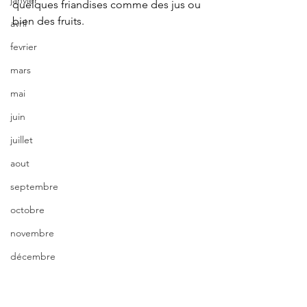
janvier
quelques friandises comme des jus ou 
bien des fruits.
avril
fevrier
mars
mai
juin
juillet
aout
septembre
octobre
novembre
décembre