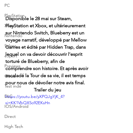
PC
PlayStation
Disponible le 28 mai sur Steam, 
Xbox
PlayStation et Xbox, et ultérieurement 
sur Nintendo Switch, Blueberry est un 
Nintendo
voyage narratif, développé par Mellow 
Salons
Games et édité par Hidden Trap, dans 
lequel on va devoir découvrir l'esprit 
eSport
torturé de Blueberry, afin de 
Previews
comprendre son histoire. Et après avoir 
escaladé la Tour de sa vie, il est temps 
Cloud
pour nous de dévoiler notre avis final.
Test indé
Trailer du jeu
DLC
https://youtu.be/yXPQJgYjK_4?
si=KK1VbQX5o92EKsHn
IOS/Android
Direct
High Tech