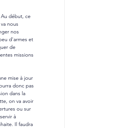
. Au début, ce 
 va nous 
nger nos 
 peu d'armes et 
quer de 
rentes missions 
ne mise à jour 
pourra donc pas 
ion dans la 
tte, on va avoir 
ertures ou sur 
ervir à 
aite. Il faudra 