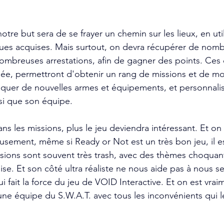
otre but sera de se frayer un chemin sur les lieux, en util
es acquises. Mais surtout, on devra récupérer de nomb
nombreuses arrestations, afin de gagner des points. Ces 
inée, permettront d'obtenir un rang de missions et de m
oquer de nouvelles armes et équipements, et personnalis
si que son équipe.
ns les missions, plus le jeu deviendra intéressant. Et on
sement, même si Ready or Not est un très bon jeu, il es
issions sont souvent très trash, avec des thèmes choquan
ise. Et son côté ultra réaliste ne nous aide pas à nous se
ui fait la force du jeu de VOID Interactive. Et on est vr
une équipe du S.W.A.T. avec tous les inconvénients qui l