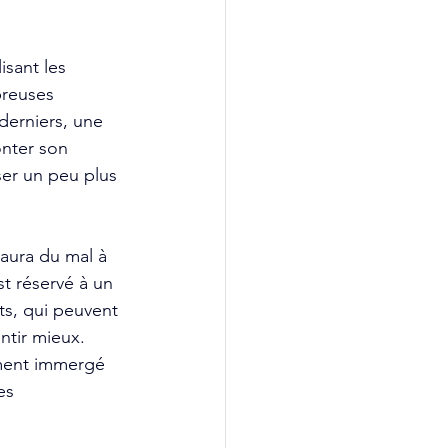
isant les 
reuses 
derniers, une 
onter son 
er un peu plus 
 aura du mal à 
t réservé à un 
ts, qui peuvent 
ntir mieux. 
aiment immergé 
es 