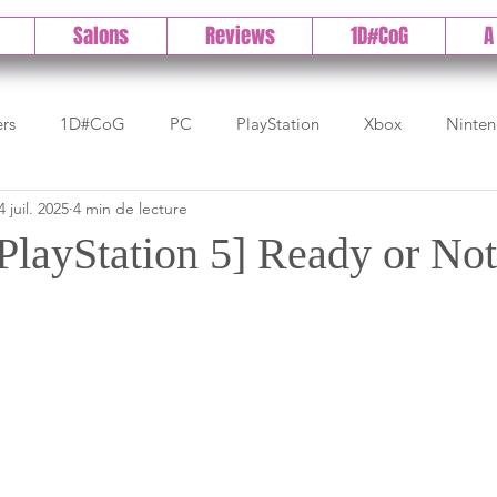
Salons
Reviews
1D#CoG
A
ers
1D#CoG
PC
PlayStation
Xbox
Ninte
4 juil. 2025
4 min de lecture
Test indé
DLC
IOS/Android
Direct
High 
PlayStation 5] Ready or Not
Early Access
Test 1DCoG
Test Xbox
Test Nintendo
est Stadia
The Game Awards
Balan