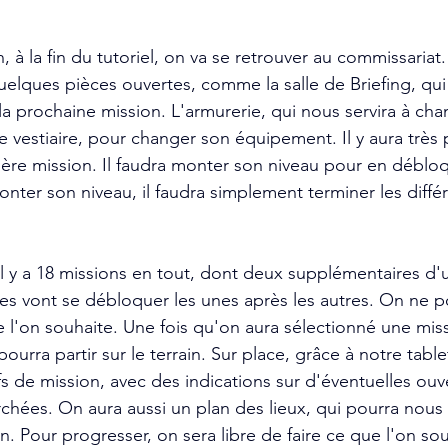
n, à la fin du tutoriel, on va se retrouver au commissariat
uelques pièces ouvertes, comme la salle de Briefing, qui
la prochaine mission. L'armurerie, qui nous servira à cha
 le vestiaire, pour changer son équipement. Il y aura très
ière mission. Il faudra monter son niveau pour en déblo
onter son niveau, il faudra simplement terminer les diffé
l y a 18 missions en tout, dont deux supplémentaires d'u
res vont se débloquer les unes après les autres. On ne 
e l'on souhaite. Une fois qu'on aura sélectionné une miss
pourra partir sur le terrain. Sur place, grâce à notre table
ifs de mission, avec des indications sur d'éventuelles ouv
chées. On aura aussi un plan des lieux, qui pourra nous s
on. Pour progresser, on sera libre de faire ce que l'on souh