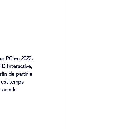
sur PC en 2023, 
ID Interactive, 
in de partir à 
l est temps 
acts la 