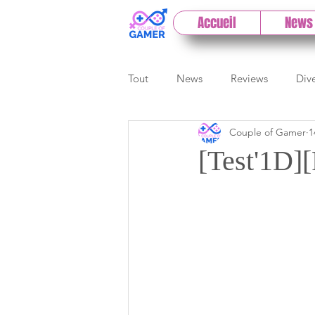
Accueil
News
Tout
News
Reviews
Div
Couple of Gamer
1
eSport
Previews
Cloud
[Test'1D][
E3
Paris Games Week
Test PC
Actu 1DCoG
T