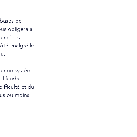
 bases de 
ous obligera à 
remières 
ôté, malgré le 
eu.
er un système 
il faudra 
fficulté et du 
lus ou moins 