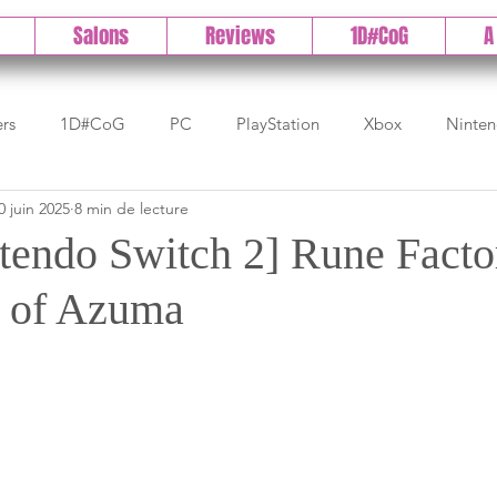
Salons
Reviews
1D#CoG
A
ers
1D#CoG
PC
PlayStation
Xbox
Ninte
0 juin 2025
8 min de lecture
Test indé
DLC
IOS/Android
Direct
High 
ntendo Switch 2] Rune Facto
 of Azuma
Early Access
Test 1DCoG
Test Xbox
Test Nintendo
est Stadia
The Game Awards
Balan