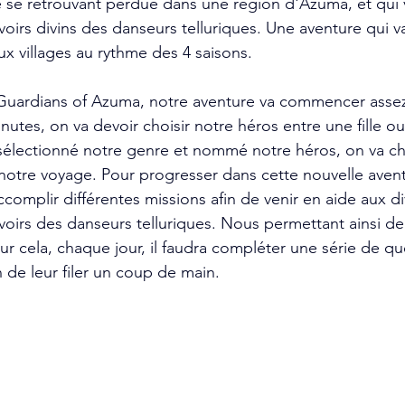
se retrouvant perdue dans une région d'Azuma, et qui v
oirs divins des danseurs telluriques. Une aventure qui va
x villages au rythme des 4 saisons.
Guardians of Azuma, notre aventure va commencer asse
utes, on va devoir choisir notre héros entre une fille o
sélectionné notre genre et nommé notre héros, on va cho
r notre voyage. Pour progresser dans cette nouvelle avent
omplir différentes missions afin de venir en aide aux div
oirs des danseurs telluriques. Nous permettant ainsi de
r cela, chaque jour, il faudra compléter une série de q
in de leur filer un coup de main.