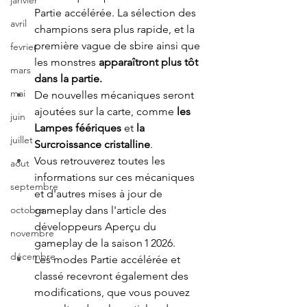
janvier
Partie accélérée. La sélection des 
avril
champions sera plus rapide, et la 
première vague de sbire ainsi que 
fevrier
les monstres 
apparaîtront plus tôt 
mars
dans la partie.  
mai
De nouvelles mécaniques seront 
ajoutées sur la carte, comme 
les 
juin
Lampes féériques
 et 
la 
juillet
Surcroissance cristalline
. 
Vous retrouverez toutes les 
aout
informations sur ces mécaniques 
septembre
et d'autres mises à jour de 
gameplay dans l'article des 
octobre
développeurs ​​Aperçu du 
novembre
gameplay de la saison 1 2026.  
décembre
Les modes Partie accélérée et 
classé recevront également des 
modifications, que vous pouvez 