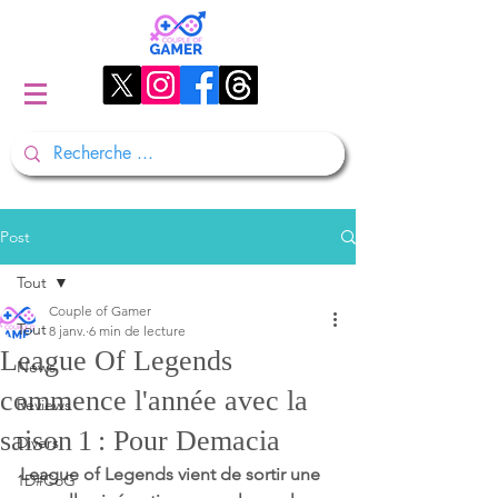
Post
Tout
Couple of Gamer
Tout
8 janv.
6 min de lecture
League Of Legends
News
commence l'année avec la
Reviews
saison 1 : Pour Demacia
Divers
League of Legends vient de sortir une ​​
1D#CoG