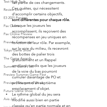
Test High Tech
fait partie de ces changements. 
Ces quêtes, qui nécessitent 
Review Livre
d'accomplir certains objectifs, 
E3 2021 Preview
sont différentes pour chaque rôle.
Lorsque les joueurs les 
Pax Online
accomplissent, ils reçoivent des 
Pax Online Preview
récompenses en jeu uniques en 
Preview Gamescom
fonction de leur rôle. Par exemple, 
sur la voie du milieu, ils recevront 
Tokyo Game Show
des bottes de palier trois 
The Game Awards
gratuitement et un Rappel 
amélioré, tandis que les joueurs 
Summer Game Fest
de la voie du bas pourront 
Preview Summer Game Fest
cumuler davantage de PO et 
profiteront d'un septième 
Preview Paris games Week
emplacement d'objet. 
Future Game Show
Le rythme global du jeu sera 
Avis JdS
modifié aussi bien en partie 
classée qu'en partie normale et en 