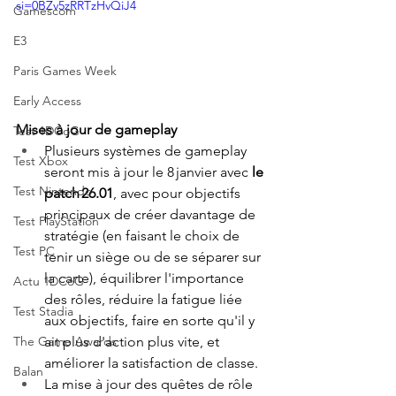
si=0BZv5zRRTzHvQiJ4
Gamescom
E3
Paris Games Week
Early Access
Mises à jour de gameplay 
Test 1DCoG
Plusieurs systèmes de gameplay 
Test Xbox
seront mis à jour le 8 janvier avec
 le 
Test Nintendo
patch 26.01
, avec pour objectifs 
principaux de créer davantage de 
Test PlayStation
stratégie (en faisant le choix de 
Test PC
tenir un siège ou de se séparer sur 
la carte), équilibrer l'importance 
Actu 1DCoG
des rôles, réduire la fatigue liée 
Test Stadia
aux objectifs, faire en sorte qu'il y 
ait plus d'action plus vite, et 
The Game Awards
améliorer la satisfaction de classe.  
Balan
La mise à jour des quêtes de rôle 