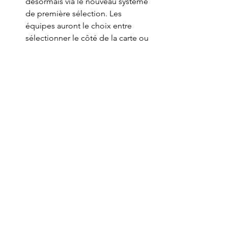
désormais via le nouveau système 
de première sélection. Les 
équipes auront le choix entre 
sélectionner le côté de la carte ou 
choisir quelle équipe 
sélectionnera les champions en 
premier durant la phase de draft. 
Vous trouverez plus de détails 
dans ce nouvel ​​article. 
Le
 Hall of Legends
 reviendra plus 
tard que d'habitude cette année, 
mais il sera de retour avant les 
Worlds 2026. Vous en saurez plus 
sur le Hall of Legends ainsi que le 
troisième joueur intronisé dans les 
prochains mois. 
Vision à long terme 
L'équipe de développement 
continue de mettre à jour et 