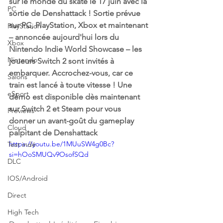
sur le monde du skate le 17 juin avec la 
PC
sortie de Denshattack ! Sortie prévue 
sur PC, PlayStation, Xbox et maintenant 
PlayStation
– annoncée aujourd'hui lors du 
Xbox
Nintendo Indie World Showcase – les 
Nintendo
joueurs Switch 2 sont invités à 
embarquer. Accrochez-vous, car ce 
Salons
train est lancé à toute vitesse ! Une 
eSport
démo est disponible dès maintenant 
sur Switch 2 et Steam pour vous 
Previews
donner un avant-goût du gameplay 
Cloud
palpitant de Denshattack
https://youtu.be/1MUuSW4g0Bc?
Test indé
si=hOoSMUQv9OsofSQd
DLC
IOS/Android
Direct
High Tech