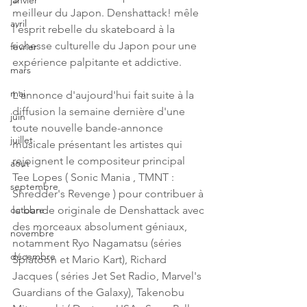
janvier
meilleur du Japon. Denshattack! mêle 
avril
l'esprit rebelle du skateboard à la 
richesse culturelle du Japon pour une 
fevrier
expérience palpitante et addictive.
mars
mai
L'annonce d'aujourd'hui fait suite à la 
diffusion la semaine dernière d'une 
juin
toute nouvelle bande-annonce 
juillet
musicale présentant les artistes qui 
rejoignent le compositeur principal 
aout
Tee Lopes ( Sonic Mania , TMNT : 
septembre
Shredder's Revenge ) pour contribuer à 
la bande originale de Denshattack avec 
octobre
des morceaux absolument géniaux, 
novembre
notamment Ryo Nagamatsu (séries 
décembre
Splatoon et Mario Kart), Richard 
Jacques ( séries Jet Set Radio, Marvel's 
Guardians of the Galaxy), Takenobu 