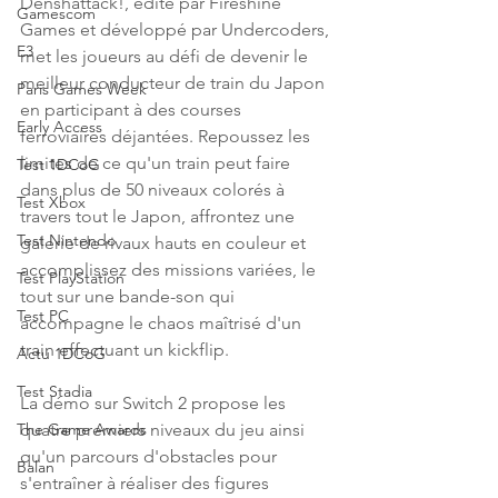
Denshattack!, édité par Fireshine 
Gamescom
Games et développé par Undercoders, 
E3
met les joueurs au défi de devenir le 
meilleur conducteur de train du Japon 
Paris Games Week
en participant à des courses 
Early Access
ferroviaires déjantées. Repoussez les 
limites de ce qu'un train peut faire 
Test 1DCoG
dans plus de 50 niveaux colorés à 
Test Xbox
travers tout le Japon, affrontez une 
Test Nintendo
galerie de rivaux hauts en couleur et 
accomplissez des missions variées, le 
Test PlayStation
tout sur une bande-son qui 
Test PC
accompagne le chaos maîtrisé d'un 
train effectuant un kickflip.
Actu 1DCoG
Test Stadia
La démo sur Switch 2 propose les 
quatre premiers niveaux du jeu ainsi 
The Game Awards
qu'un parcours d'obstacles pour 
Balan
s'entraîner à réaliser des figures 