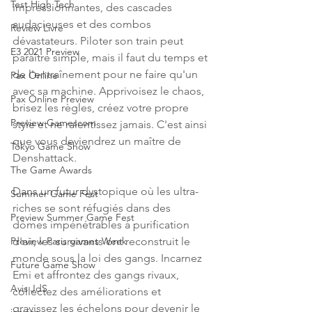
Test High Tech
impressionnantes, des cascades 
audacieuses et des combos 
Review Livre
dévastateurs. Piloter son train peut 
E3 2021 Preview
paraître simple, mais il faut du temps et 
de l'entraînement pour ne faire qu'un 
Pax Online
avec sa machine. Apprivoisez le chaos, 
Pax Online Preview
brisez les règles, créez votre propre 
Preview Gamescom
style et ne ralentissez jamais. C'est ainsi 
que vous deviendrez un maître de 
Tokyo Game Show
Denshattack.
The Game Awards
Dans un futur dystopique où les ultra-
Summer Game Fest
riches se sont réfugiés dans des 
Preview Summer Game Fest
dômes impénétrables à purification 
d'air, les survivants ont reconstruit le 
Preview Paris games Week
monde sous la loi des gangs. Incarnez 
Future Game Show
Emi et affrontez des gangs rivaux, 
Avis JdS
collectez des améliorations et 
gravissez les échelons pour devenir le 