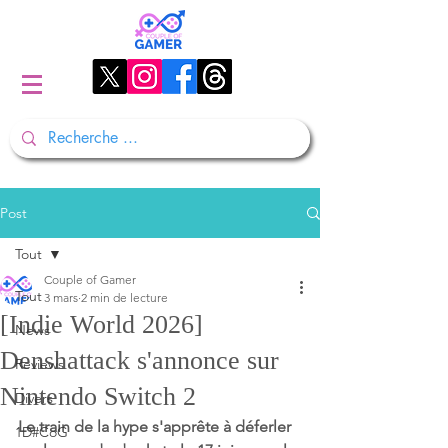
Post
Tout
Couple of Gamer
Tout
3 mars
2 min de lecture
[Indie World 2026]
News
Denshattack s'annonce sur
Reviews
Nintendo Switch 2
Divers
Le train de la hype s'apprête à déferler 
1D#CoG