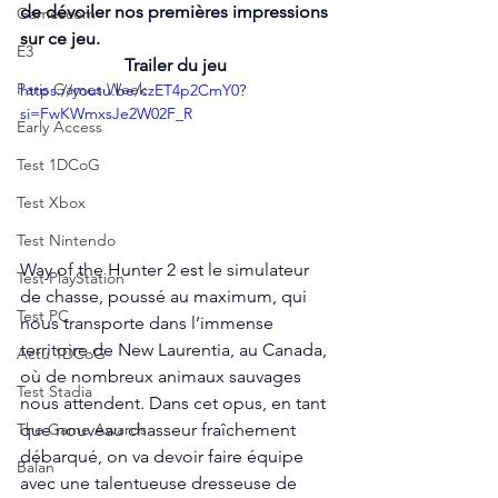
de dévoiler nos premières impressions 
Gamescom
sur ce jeu.
E3
Trailer du jeu 
Paris Games Week
https://youtu.be/czET4p2CmY0?
si=FwKWmxsJe2W02F_R
Early Access
Test 1DCoG
Test Xbox
Test Nintendo
Way of the Hunter 2 est le simulateur 
Test PlayStation
de chasse, poussé au maximum, qui 
Test PC
nous transporte dans l’immense 
territoire de New Laurentia, au Canada, 
Actu 1DCoG
où de nombreux animaux sauvages 
Test Stadia
nous attendent. Dans cet opus, en tant 
que nouveau chasseur fraîchement 
The Game Awards
débarqué, on va devoir faire équipe 
Balan
avec une talentueuse dresseuse de 