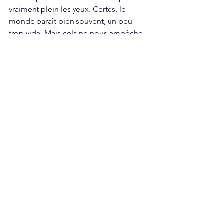
vraiment plein les yeux. Certes, le 
monde paraît bien souvent, un peu 
trop vide. Mais cela ne nous empêche 
pas de profiter des somptueux 
panoramas de New Laurentia. 
Pour conclure, ce début d’Early Access 
est plus que prometteur. Comme son 
prédécesseur, Way of the Hunter 2 est 
une simulation de chasse très poussée, 
qui offre une expérience de chasse 
réaliste et toujours plus technique. 
Certes, ce n’est pas le jeu qui plaira à 
tous les joueurs. On connaît tous la 
réputation des chasseurs. Mais pour 
ceux qui souhaitent en savoir plus sur 
la chasse “propre”, si on peut dire ça 
comme ça, Way of the Hunter 2 reste le 