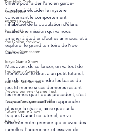
Test High Tech
chiens pour aider l'ancien garde-
forestier à élucider le mystère 
Review Livre
concernant le comportement 
E3 2021 Preview
inhabituel de la population d'élans 
locale. Une mission qui va nous 
Pax Online
amener à étudier d’autres animaux, et à 
Pax Online Preview
explorer le grand territoire de New 
Preview Gamescom
Laurentia. 
Tokyo Game Show
Mais avant de se lancer, on va tout de 
The Game Awards
même avoir le droit à un petit tutoriel, 
afin de nous apprendre les bases du 
Summer Game Fest
jeu. Et même si ces dernières restent 
Preview Summer Game Fest
les mêmes que l’opus précédent, c’est 
toujours intéressant d’en apprendre 
Preview Paris games Week
plus sur la chasse, ainsi que sur la 
Future Game Show
traque. Durant ce tutoriel, on va 
Avis JdS
observer notre premier gibier avec des 
jumelles, l’approcher, et essayer de 