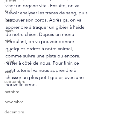
janvier
viser un organe vital. Ensuite, on va 
avril
devoir analyser les traces de sang, puis 
retrouver son corps. Après ça, on va 
fevrier
apprendre à traquer un gibier à l’aide 
mars
de notre chien. Depuis un menu 
mai
déroulant, on va pouvoir donner 
quelques ordres à notre animal, 
juin
comme suivre une piste ou encore, 
juillet
rester à côté de nous. Pour finir, ce 
petit tutoriel va nous apprendre à 
aout
chasser un plus petit gibier, avec une 
septembre
nouvelle arme. 
octobre
novembre
décembre