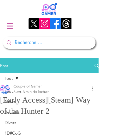
Post
Tout
Couple of Gamer
Tout
3 avr.
3 min de lecture
[Early Access][Steam] Way
News
of the Hunter 2
Reviews
Divers
1D#CoG