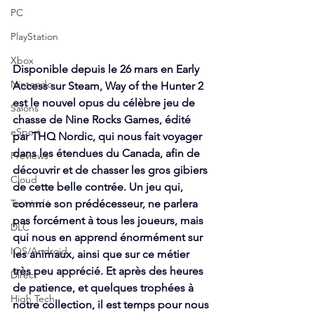
PC
PlayStation
Xbox
Disponible depuis le 26 mars en Early 
Nintendo
Access sur Steam, Way of the Hunter 2 
est le nouvel opus du célèbre jeu de 
Salons
chasse de Nine Rocks Games, édité 
eSport
par THQ Nordic, qui nous fait voyager 
dans les étendues du Canada, afin de 
Previews
découvrir et de chasser les gros gibiers 
Cloud
de cette belle contrée. Un jeu qui, 
Test indé
comme son prédécesseur, ne parlera 
pas forcément à tous les joueurs, mais 
DLC
qui nous en apprend énormément sur 
IOS/Android
les animaux, ainsi que sur ce métier 
très peu apprécié. Et après des heures 
Direct
de patience, et quelques trophées à 
High Tech
notre collection, il est temps pour nous 