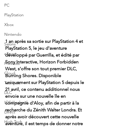
PC
PlayStation
Xbox
Nintendo
1 an après sa sortie sur PlayStation 4 et 
Salons
PlayStation 5, le jeu d'aventure 
eSport
développé par Guerrilla, et édité par 
Sony Interactive, Horizon Forbidden 
Previews
West, s’offre son tout premier DLC, 
Cloud
Burning Shores. Disponible 
uniquement sur PlayStation 5 depuis le 
Test indé
21 avril, ce contenu additionnel nous 
DLC
envoie sur une nouvelle île en 
IOS/Android
compagnie d'Aloy, afin de partir à la 
recherche du Zénith Walter Londra. Et 
Direct
après avoir découvert cette nouvelle 
High Tech
aventure, il est temps de donner notre 