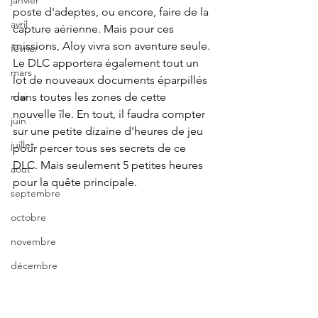
janvier
poste d'adeptes, ou encore, faire de la 
avril
capture aérienne. Mais pour ces 
missions, Aloy vivra son aventure seule. 
fevrier
Le DLC apportera également tout un 
mars
lot de nouveaux documents éparpillés 
dans toutes les zones de cette 
mai
nouvelle île. En tout, il faudra compter 
juin
sur une petite dizaine d'heures de jeu 
juillet
pour percer tous ses secrets de ce 
DLC. Mais seulement 5 petites heures 
aout
pour la quête principale.
septembre
octobre
novembre
décembre