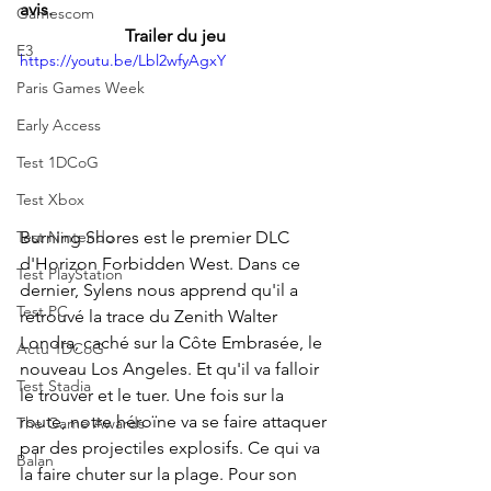
avis.
Gamescom
Trailer du jeu
E3
https://youtu.be/Lbl2wfyAgxY
Paris Games Week
Early Access
Test 1DCoG
Test Xbox
Burning Shores est le premier DLC 
Test Nintendo
d'Horizon Forbidden West. Dans ce 
Test PlayStation
dernier, Sylens nous apprend qu'il a 
Test PC
retrouvé la trace du Zenith Walter 
Londra, caché sur la Côte Embrasée, le 
Actu 1DCoG
nouveau Los Angeles. Et qu'il va falloir 
Test Stadia
le trouver et le tuer. Une fois sur la 
route, notre héroïne va se faire attaquer 
The Game Awards
par des projectiles explosifs. Ce qui va 
Balan
la faire chuter sur la plage. Pour son 