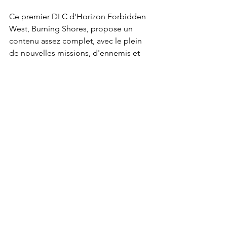
Ce premier DLC d'Horizon Forbidden 
West, Burning Shores, propose un 
contenu assez complet, avec le plein 
de nouvelles missions, d'ennemis et 
surtout une nouvelle zone que l'on 
prend plaisir à explorer. L’aventure est 
agréable et pleine de surprises. On 
regrette cependant, une fois de plus, 
les nombreux bugs qui viennent 
assombrir cette belle aventure.
Playstation 5
DLC
PlayStation
DLC