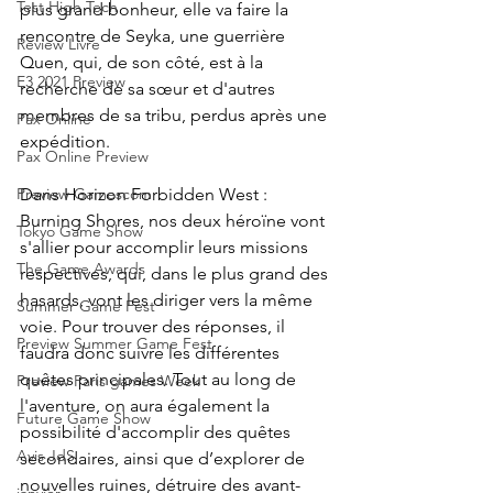
Test High Tech
plus grand bonheur, elle va faire la 
rencontre de Seyka, une guerrière 
Review Livre
Quen, qui, de son côté, est à la 
E3 2021 Preview
recherche de sa sœur et d'autres 
membres de sa tribu, perdus après une 
Pax Online
expédition.
Pax Online Preview
Dans Horizon Forbidden West : 
Preview Gamescom
Burning Shores, nos deux héroïne vont 
Tokyo Game Show
s'allier pour accomplir leurs missions 
The Game Awards
respectives, qui, dans le plus grand des 
hasards, vont les diriger vers la même 
Summer Game Fest
voie. Pour trouver des réponses, il 
Preview Summer Game Fest
faudra donc suivre les différentes 
quêtes principales. Tout au long de 
Preview Paris games Week
l'aventure, on aura également la 
Future Game Show
possibilité d'accomplir des quêtes 
Avis JdS
secondaires, ainsi que d’explorer de 
nouvelles ruines, détruire des avant-