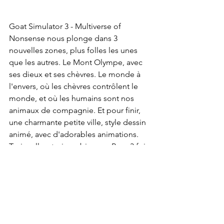
Goat Simulator 3 - Multiverse of 
Nonsense nous plonge dans 3 
nouvelles zones, plus folles les unes 
que les autres. Le Mont Olympe, avec 
ses dieux et ses chèvres. Le monde à 
l'envers, où les chèvres contrôlent le 
monde, et où les humains sont nos 
animaux de compagnie. Et pour finir, 
une charmante petite ville, style dessin 
animé, avec d'adorables animations. 
Trois salles, trois ambiances. Pour 3 fois 
plus de plaisir.
Pour conclure, Multiverse of Nonsense 
est un DLC à l’image du jeu. C’est fun, 
loufoque, et sans prise de tête. On 
s’amuse pendant 5 bonnes heures. Et 