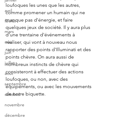
janvier
loufoques les unes que les autres, 
avril
comme promener un humain qui ne 
manque pas d'énergie, et faire 
fevrier
quelques jeux de société. Il y aura plus 
mars
d'une trentaine d'événements à 
réaliser, qui vont à nouveau nous 
mai
rapporter des points d'Illuminati et des 
juin
points chèvre. On aura aussi de 
juillet
nombreux instincts de chèvre qui 
consisteront à effectuer des actions 
aout
loufoques, ou non, avec des 
septembre
équipements, ou avec les mouvements 
de notre biquette.
octobre
novembre
décembre