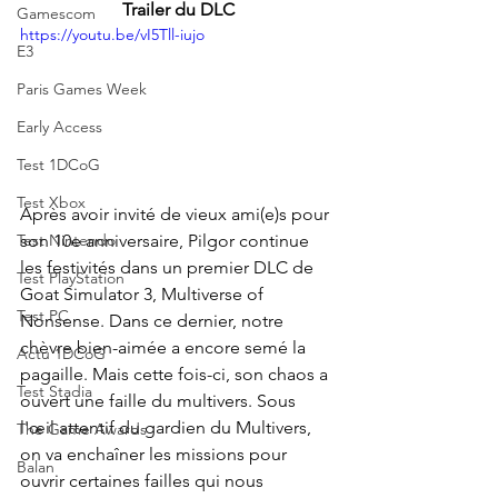
Trailer du DLC
Gamescom
https://youtu.be/vI5Tll-iujo
E3
Paris Games Week
Early Access
Test 1DCoG
Test Xbox
Après avoir invité de vieux ami(e)s pour 
son 10e anniversaire, Pilgor continue 
Test Nintendo
les festivités dans un premier DLC de 
Test PlayStation
Goat Simulator 3, Multiverse of 
Test PC
Nonsense. Dans ce dernier, notre 
chèvre bien-aimée a encore semé la 
Actu 1DCoG
pagaille. Mais cette fois-ci, son chaos a 
Test Stadia
ouvert une faille du multivers. Sous 
l'œil attentif du gardien du Multivers, 
The Game Awards
on va enchaîner les missions pour 
Balan
ouvrir certaines failles qui nous 