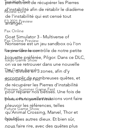
Test High Tech
permettront de récupérer les Pierres 
d'instabilité afin de rétablir le diadème 
Review Livre
de l'instabilité qui est censé tout 
E3 2021 Preview
arranger.
Pax Online
Goat Simulator 3 - Multiverse of 
Pax Online Preview
Nonsense est un jeu sandbox où l'on 
va prendre le contrôle de notre petite 
Preview Gamescom
biquette préférée, Pilgor. Dans ce DLC, 
Tokyo Game Show
on va se retrouver dans une nouvelle 
The Game Awards
ville, divisée en 3 zones, afin d’y 
accomplir de nombreuses quêtes, et 
Summer Game Fest
de récupérer les Pierres d'instabilité 
Preview Summer Game Fest
pour réparer nos bêtises. Une fois de 
plus, ces nouvelles missions vont faire 
Preview Paris games Week
pleuvoir les références, telles 
Future Game Show
qu'Animal Crossing, Marvel, Thor et 
Avis JdS
quelques autres dieux. Et bien sûr, 
nous faire rire, avec des quêtes plus 