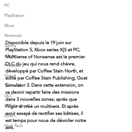
PC
PlayStation
Xbox
Nintendo
Disponible depuis le 19 juin sur 
Salons
PlayStation 5, Xbox series X|S et PC, 
eSport
Multiverse of Nonsense est le premier 
DLC du jeu qui nous rend chèvre, 
Previews
développé par Coffee Stain North, et 
Cloud
édité par Coffee Stain Publishing, Goat 
Simulator 3. Dans cette extension, on 
Test indé
va devoir repartir faire des missions 
DLC
dans 3 nouvelles zones, après que 
IOS/Android
Pilgor ai créé un multivers. Et après 
avoir essayé de rectifier ses bêtises, il 
Direct
est temps pour nous de dévoiler notre 
High Tech
avis.