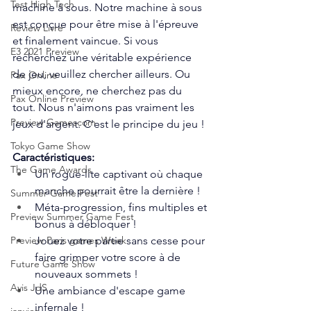
Test High Tech
machine à sous. Notre machine à sous 
est conçue pour être mise à l'épreuve 
Review Livre
et finalement vaincue. Si vous 
E3 2021 Preview
recherchez une véritable expérience 
de jeu, veuillez chercher ailleurs. Ou 
Pax Online
mieux encore, ne cherchez pas du 
Pax Online Preview
tout. Nous n'aimons pas vraiment les 
Preview Gamescom
jeux d'argent. C'est le principe du jeu ! 
Tokyo Game Show
Caractéristiques:
The Game Awards
Un rogue-lite captivant où chaque 
manche pourrait être la dernière ! 
Summer Game Fest
Méta-progression, fins multiples et 
Preview Summer Game Fest
bonus à débloquer ! 
Jouez votre partie sans cesse pour 
Preview Paris games Week
faire grimper votre score à de 
Future Game Show
nouveaux sommets ! 
Avis JdS
Une ambiance d'escape game 
infernale ! 