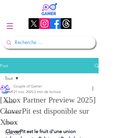
Post
Tout
Couple of Gamer
Tout
21 nov. 2025
2 min de lecture
[Xbox Partner Preview 2025]
News
CloverPit est disponible sur
Reviews
Xbox
Divers
CloverPit est le fruit d'une union 
1D#CoG