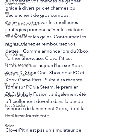
Augmentez vos chances de gagner 
Gamescom
grâce à divers prix et charmes qui 
E3
déclenchent de gros combos. 
Anticipez et trouvez les meilleures 
Paris Games Week
stratégies pour enchaîner les victoires 
Early Access
et enchaîner les gains. Contournez les 
règles, trichez et remboursez vos 
Test 1DCoG
dettes ! Comme annoncé lors du Xbox 
Test Xbox
Partner Showcase, CloverPit est 
Test Nintendo
disponible dès aujourd'hui sur Xbox 
Series X, Xbox One, Xbox pour PC et 
Test PlayStation
Xbox Game Pass . Suite à sa récente 
Test PC
sortie sur PC via Steam, le premier 
DLC, Unholy Fusion , a également été 
Actu 1DCoG
officiellement dévoilé dans la bande-
Test Stadia
annonce de lancement Xbox, dont la 
sortie est imminente. 
The Game Awards
Balan
CloverPit n'est pas un simulateur de 