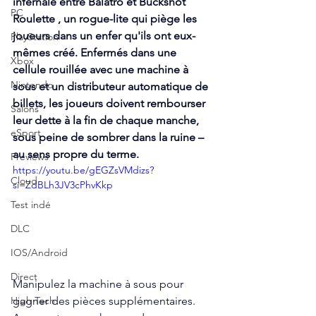
infernale entre Balatro et Buckshot 
PC
Roulette , un rogue-lite qui piège les 
joueurs dans un enfer qu'ils ont eux-
PlayStation
mêmes créé. Enfermés dans une 
Xbox
cellule rouillée avec une machine à 
Nintendo
sous et un distributeur automatique de 
billets, les joueurs doivent rembourser 
Salons
leur dette à la fin de chaque manche, 
eSport
sous peine de sombrer dans la ruine – 
au sens propre du terme. 
Previews
https://youtu.be/gEGZsVMdizs?
Cloud
si=ZdBLh3JV3cPhvKkp
Test indé
DLC
IOS/Android
Direct
Manipulez la machine à sous pour 
gagner des pièces supplémentaires. 
High Tech