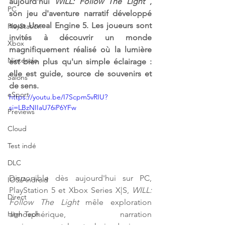
aujourd'hui 
WILL: Follow The Light
 , 
PC
son jeu d'aventure narratif développé 
sous Unreal Engine 5. Les joueurs sont 
PlayStation
invités à découvrir un monde 
Xbox
magnifiquement réalisé où la lumière 
Nintendo
est bien plus qu'un simple éclairage : 
elle est guide, source de souvenirs et 
Salons
de sens.
eSport
https://youtu.be/I7Scpm5vRIU?
si=LBzNIIaU76iP6YFw
Previews
Cloud
Test indé
DLC
Disponible dès aujourd'hui sur PC, 
IOS/Android
PlayStation 5 et Xbox Series X|S, 
WILL: 
Direct
Follow The Light
 mêle exploration 
atmosphérique, narration 
High Tech