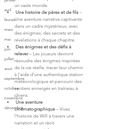
janvier
un vaste monde.
avril
Une histoire de pères et de fils
 – 
Une aventure narrative captivante 
fevrier
dans un cadre mystérieux, avec 
mars
des énigmes, des secrets et des 
mai
révélations à chaque chapitre.
Des énigmes et des défis à 
juin
relever
 – Les joueurs devront 
juillet
résoudre des énigmes inspirées 
de la vie réelle, tracer leur chemin 
aout
à l'aide d'une authentique station 
septembre
météorologique et parcourir des 
sentiers enneigés en traîneau à 
octobre
chiens.
novembre
Une aventure 
décembre
cinématographique
 – Vivez 
l'histoire de Will à travers une 
narration et un récit 