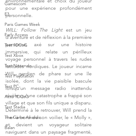
environnementale et choix du joueur 
Gamescom
pour une expérience profondément 
E3
personnelle.
Paris Games Week
WILL: Follow The Light
 est un jeu 
Early Access
d'aventure et de réflexion à la première 
personne, axé sur une histoire 
Test 1DCoG
immersive, qui relate un périlleux 
Test Xbox
voyage personnel à travers les rudes 
Test Nintendo
latitudes nordiques. Le joueur incarne 
Will, gardien de phare sur une île 
Test PlayStation
isolée, dont la vie paisible bascule 
Test PC
lorsqu'un message radio inattendu 
révèle qu'une catastrophe a frappé son 
Actu 1DCoG
village et que son fils unique a disparu. 
Test Stadia
Déterminé à le retrouver, Will prend la 
mer à bord de son voilier, le « Molly », 
The Game Awards
et devient un voyageur solitaire 
Balan
naviguant dans un paysage fragmenté, 