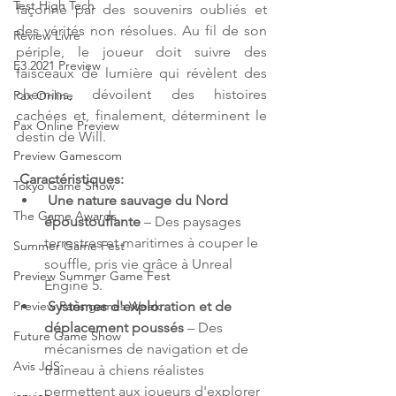
Test High Tech
façonné par des souvenirs oubliés et 
des vérités non résolues. Au fil de son 
Review Livre
périple, le joueur doit suivre des 
E3 2021 Preview
faisceaux de lumière qui révèlent des 
chemins, dévoilent des histoires 
Pax Online
cachées et, finalement, déterminent le 
Pax Online Preview
destin de Will.
Preview Gamescom
Caractéristiques:
Tokyo Game Show
Une nature sauvage du Nord 
The Game Awards
époustouflante
 – Des paysages 
terrestres et maritimes à couper le 
Summer Game Fest
souffle, pris vie grâce à Unreal 
Preview Summer Game Fest
Engine 5.
Systèmes d'exploration et de 
Preview Paris games Week
déplacement poussés
 – Des 
Future Game Show
mécanismes de navigation et de 
Avis JdS
traîneau à chiens réalistes 
permettent aux joueurs d'explorer 