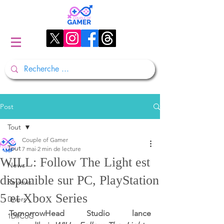
Post
Tout
Couple of Gamer
Tout
7 mai
2 min de lecture
WILL: Follow The Light est
News
disponible sur PC, PlayStation
Reviews
5 et Xbox Series
Divers
TomorrowHead Studio lance 
1D#CoG