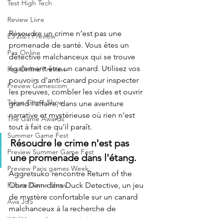
Test High Tech
Review Livre
Résoudre un crime n’est pas une 
E3 2021 Preview
promenade de santé. Vous êtes un 
Pax Online
détective malchanceux qui se trouve 
également être un canard. Utilisez vos 
Pax Online Preview
pouvoirs d'anti-canard pour inspecter 
Preview Gamescom
les preuves, combler les vides et ouvrir 
Tokyo Game Show
grand l'affaire, dans une aventure 
narrative et mystérieuse où rien n'est 
The Game Awards
tout à fait ce qu'il paraît.
Summer Game Fest
Résoudre le crime n'est pas 
Preview Summer Game Fest
une promenade dans l'étang.
Preview Paris games Week
Aggretsuko rencontre Return of the 
Obra Dinn dans Duck Detective, un jeu 
Future Game Show
de mystère confortable sur un canard 
Avis JdS
malchanceux à la recherche de 