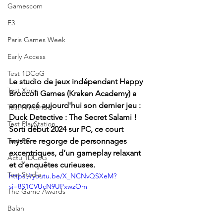
Gamescom
E3
Paris Games Week
Early Access
Test 1DCoG
Le studio de jeux indépendant Happy 
Test Xbox
Broccoli Games (Kraken Academy) a 
annoncé aujourd'hui son dernier jeu : 
Test Nintendo
Duck Detective : The Secret Salami ! 
Test PlayStation
Sorti début 2024 sur PC, ce court 
Test PC
mystère regorge de personnages 
excentriques, d’un gameplay relaxant 
Actu 1DCoG
et d’enquêtes curieuses.
Test Stadia
https://youtu.be/X_NCNvQSXeM?
si=8S1CVUcN9UPxwzOm
The Game Awards
Balan