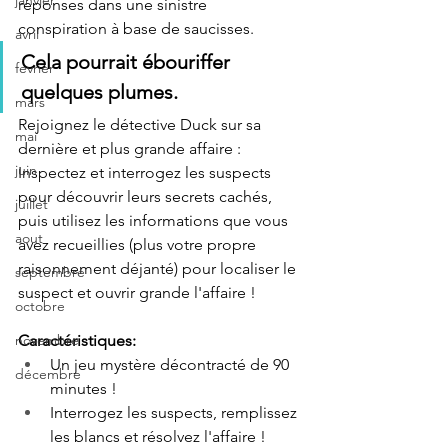
janvier
réponses dans une sinistre 
conspiration à base de saucisses.
avril
Cela pourrait ébouriffer 
fevrier
quelques plumes.
mars
Rejoignez le détective Duck sur sa 
mai
dernière et plus grande affaire :
juin
Inspectez et interrogez les suspects 
pour découvrir leurs secrets cachés, 
juillet
puis utilisez les informations que vous 
aout
avez recueillies (plus votre propre 
raisonnement déjanté) pour localiser le 
septembre
suspect et ouvrir grande l'affaire !
octobre
Caractéristiques:
novembre
Un jeu mystère décontracté de 90 
décembre
minutes ! 
Interrogez les suspects, remplissez 
les blancs et résolvez l'affaire ! 