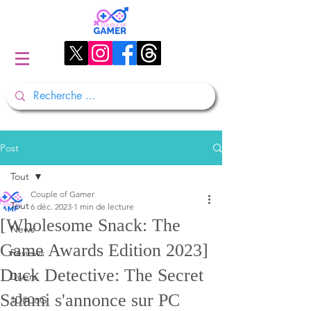
Post
Tout
Couple of Gamer
Tout
6 déc. 2023
1 min de lecture
[Wholesome Snack: The
News
Game Awards Edition 2023]
Reviews
Duck Detective: The Secret
Divers
Salami s'annonce sur PC
1D#CoG