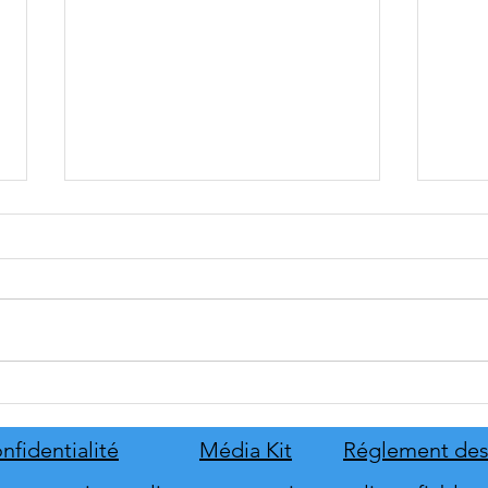
tinyBuild annonce Probably
Mafia
Stolen
le pr
de s
nfidentialité
Média Kit
Réglement des
d'hon