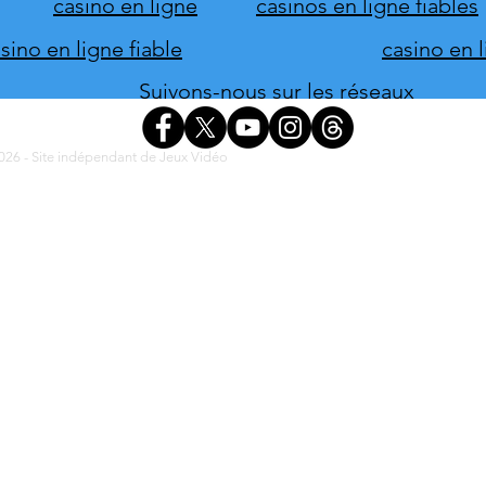
casino en ligne
casinos en ligne fiables
ino en ligne fiable
casino en 
Suivons-nous sur les réseaux
26 - Site indépendant de Jeux Vidéo