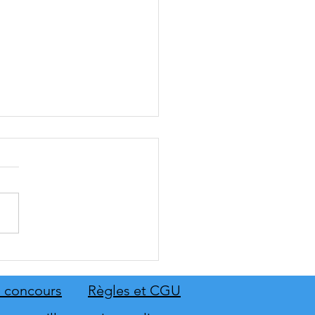
: The Old Country dévoile
emier aperçu du gameplay
on extension Homme
 concours
Règles et CGU
neur