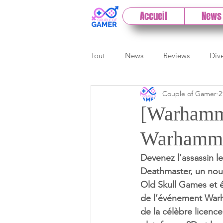
Accueil
News
Tout
News
Reviews
Div
Couple of Gamer
2
eSport
Previews
Cloud
[Warhamm
Warhammer
E3
Paris Games Week
Devenez l’assassin 
Deathmaster, un nou
Test PC
Actu 1DCoG
T
Old Skull Games et é
de l’événement Warha
de la célèbre licenc