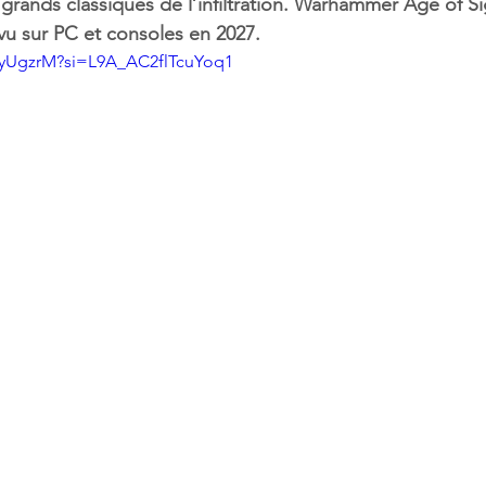
 grands classiques de l’infiltration. Warhammer Age of S
u sur PC et consoles en 2027.
ahyUgzrM?si=L9A_AC2flTcuYoq1