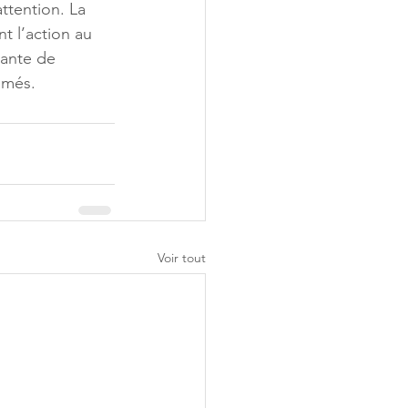
attention. La 
t l’action au 
eante de 
umés.
Voir tout