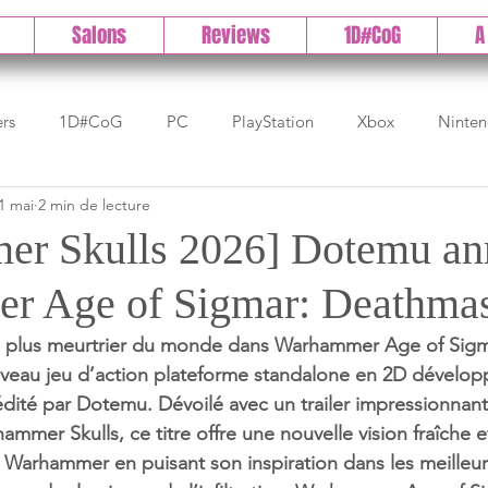
Salons
Reviews
1D#CoG
A
ers
1D#CoG
PC
PlayStation
Xbox
Ninte
1 mai
2 min de lecture
Test indé
DLC
IOS/Android
Direct
High 
er Skulls 2026] Dotemu an
 Age of Sigmar: Deathmas
Early Access
Test 1DCoG
Test Xbox
Test Nintendo
le plus meurtrier du monde dans Warhammer Age of Sigm
veau jeu d’action plateforme standalone en 2D développ
est Stadia
The Game Awards
Balan
dité par Dotemu. Dévoilé avec un trailer impressionnant
mmer Skulls, ce titre offre une nouvelle vision fraîche e
e Warhammer en puisant son inspiration dans les meilleur