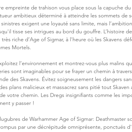
 empreinte de trahison vous place sous la capuche du
ueur ambitieux déterminé à atteindre les sommets de s
 sinistres exigent une loyauté sans limite, mais l’ambitio
squ'il tisse ses intrigues au bord du gouffre. L’histoire d
 très riche d’Age of Sigmar, à l'heure où les Skavens déf
umes Mortels.
xploitez l’environnement et montrez-vous plus malins q
eries sont imaginables pour se frayer un chemin à travers 
de des Skavens. Évitez soigneusement les dangers sans 
des plans malicieux et massacrez sans pitié tout Skaven 
 de votre chemin. Les Dregs insignifiants comme les imp
ment y passer !
 lugubres de Warhammer Age of Sigmar: Deathmaster so
rompus par une décrépitude omniprésente, ponctués d'