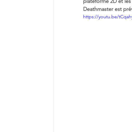
plateforme 2D et les
Deathmaster est prév
https://youtu.be/tCq