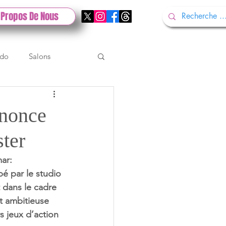
 Propos De Nous
ndo
Salons
Tech
Gamescom
nonce
ter
Test PlayStation
ar: 
é par le studio 
 dans le cadre 
t ambitieuse 
s jeux d’action 