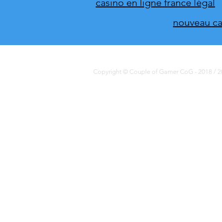
casino en ligne france légal
nouveau cas
Copyright © Couple of Gamer CoG - 2018 / 20