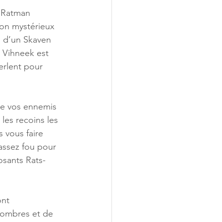
 Ratman 
on mystérieux 
n d’un Skaven 
e Vihneek est 
erlent pour 
ue vos ennemis 
les recoins les 
vous faire 
assez fou pour 
osants Rats-
nt 
ombres et de 