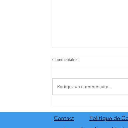
Commentaires
Rédigez un commentaire...
A.O.T. 3 se date au 10 décembre
Contact
Politique de Co