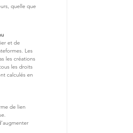
nu
ateformes. Les 
s les créations 
ous les droits 
nt calculés en 
se. 
 d’augmenter 