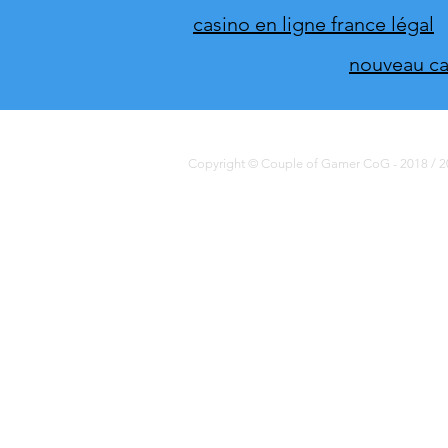
casino en ligne france légal
nouveau cas
Copyright © Couple of Gamer CoG - 2018 / 20