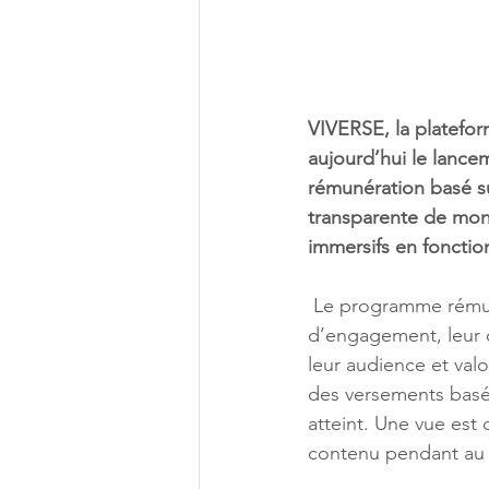
VIVERSE, la platefo
aujourd’hui le lance
rémunération basé su
transparente de moné
immersifs en fonctio
 Le programme rémunère les créateurs selon le nombre de vues uniques et le temps 
d’engagement, leur o
leur audience et val
des versements basés
atteint. Une vue est 
contenu pendant au