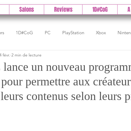
Salons
Reviews
1D#CoG
A
ers
1D#CoG
PC
PlayStation
Xbox
Ninte
4 févr.
2 min de lecture
Test indé
DLC
IOS/Android
Direct
High 
lance un nouveau progra
 pour permettre aux créateur
Early Access
Test 1DCoG
Test Xbox
Test Nintendo
leurs contenus selon leurs 
est Stadia
The Game Awards
Balan