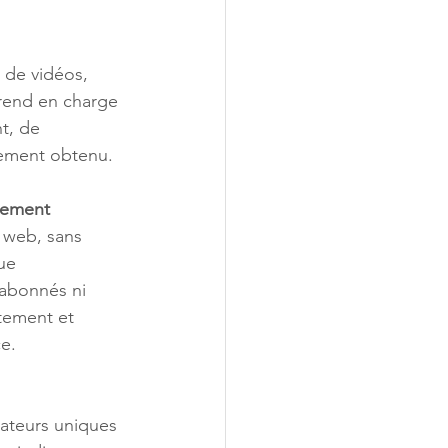
rend en charge 
t, de 
gement obtenu.
tement
ue 
abonnés ni 
tement et 
e.