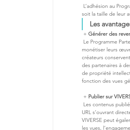
 L’adhésion au Programme Partenaire est gratuite et ouverte à tous les créateurs, quelle que 
soit la taille de leur
Les avantage
 + 
Générer des reven
 Le Programme Partenaire est non exclusif, permettant aux créateurs de publier et de 
monétiser leurs œuvr
créateurs conservent 
des partenaires à des
de propriété intellec
fonction des vues g
 + 
Publier sur VIVER
 Les contenus publiés sur VIVERSE peuvent être facilement partagés sous forme de lien 
URL s’ouvrant direct
VIVERSE peut égaleme
les vues, l’engageme