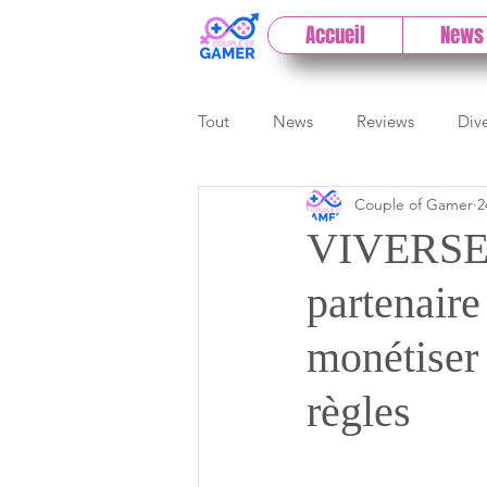
Accueil
News
Tout
News
Reviews
Div
Couple of Gamer
2
eSport
Previews
Cloud
VIVERSE 
partenaire
E3
Paris Games Week
monétiser 
Test PC
Actu 1DCoG
T
règles