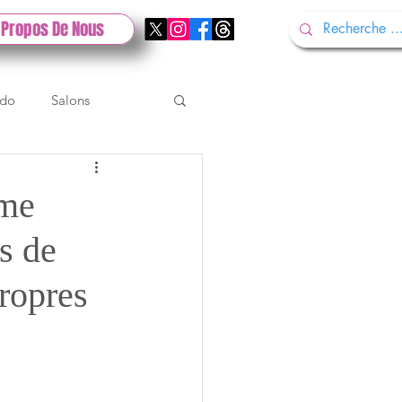
 Propos De Nous
ndo
Salons
Tech
Gamescom
mme
s de
Test PlayStation
propres