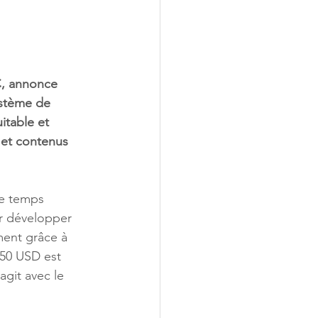
C, annonce 
ystème de 
itable et 
 et contenus 
r développer 
ment grâce à 
50 USD est 
agit avec le 