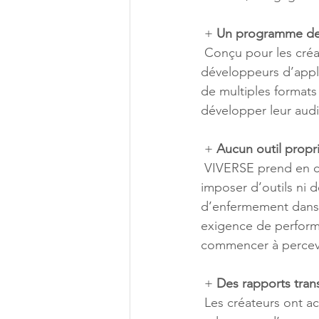
 + 
Un programme dest
 Conçu pour les créateurs de tous horizons, développeurs de jeux, créateurs de vidéos, 
développeurs d’appl
de multiples formats
développer leur aud
 + 
Aucun outil propr
 VIVERSE prend en charge une large gamme de formats compatibles avec le web, sans 
imposer d’outils ni d
d’enfermement dans 
exigence de perform
commencer à percevo
 + 
Des rapports tran
 Les créateurs ont accès à des rapports détaillés incluant le nombre de spectateurs uniques 