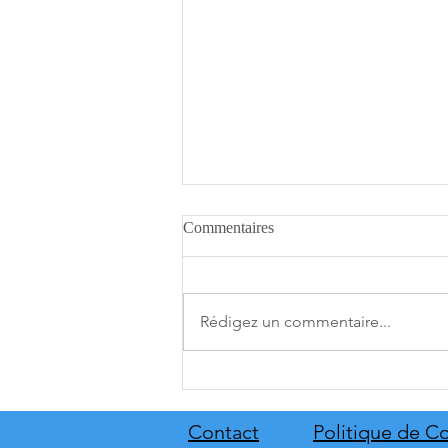
Commentaires
Rédigez un commentaire...
[THQ Nordic Digital Showcase
2026] Découvrez les annonces
du direct de THQ Nordic
Contact
Politique de Co