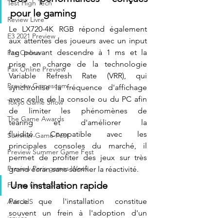
Test High Tech
pour le gaming
Review Livre
Le LX720-4K RGB répond également 
E3 2021 Preview
aux attentes des joueurs avec un input 
lag pouvant descendre à 1 ms et la 
Pax Online
prise en charge de la technologie 
Pax Online Preview
Variable Refresh Rate (VRR), qui 
Preview Gamescom
synchronise la fréquence d'affichage 
avec celle de la console ou du PC afin 
Tokyo Game Show
de limiter les phénomènes de 
The Game Awards
tearing et d'améliorer la 
fluidité. Compatible avec les 
Summer Game Fest
principales consoles du marché, il 
Preview Summer Game Fest
permet de profiter des jeux sur très 
Preview Paris games Week
grand écran sans sacrifier la réactivité.
Une installation rapide
Future Game Show
Parce que l'installation constitue 
Avis JdS
souvent un frein à l'adoption d'un 