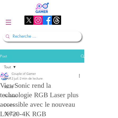
Post
Tout
Couple of Gamer
Tout
2 juil.
2 min de lecture
ViewSonic rend la
News
technologie RGB Laser plus
Reviews
accessible avec le nouveau
Divers
LX720-4K RGB
1D#CoG