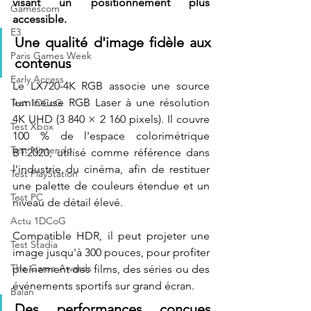
visant un positionnement plus 
Gamescom
accessible.
E3
Une qualité d'image fidèle aux 
Paris Games Week
contenus
Early Access
Le LX720-4K RGB associe une source 
lumineuse RGB Laser à une résolution 
Test 1DCoG
4K UHD (3 840 × 2 160 pixels). Il couvre 
Test Xbox
100 % de l'espace colorimétrique 
Test Nintendo
BT.2020, utilisé comme référence dans 
l'industrie du cinéma, afin de restituer 
Test PlayStation
une palette de couleurs étendue et un 
Test PC
niveau de détail élevé.
Actu 1DCoG
Compatible HDR, il peut projeter une 
Test Stadia
image jusqu'à 300 pouces, pour profiter 
The Game Awards
pleinement des films, des séries ou des 
événements sportifs sur grand écran.
Balan
Des performances conçues 