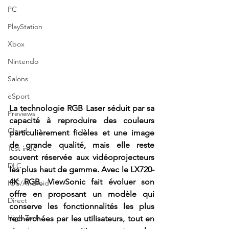
PC
PlayStation
Xbox
Nintendo
Salons
eSport
La technologie RGB Laser séduit par sa 
Previews
capacité à reproduire des couleurs 
Cloud
particulièrement fidèles et une image 
de grande qualité, mais elle reste 
Test indé
souvent réservée aux vidéoprojecteurs 
DLC
les plus haut de gamme. Avec le LX720-
4K RGB, ViewSonic fait évoluer son 
IOS/Android
offre en proposant un modèle qui 
Direct
conserve les fonctionnalités les plus 
High Tech
recherchées par les utilisateurs, tout en 