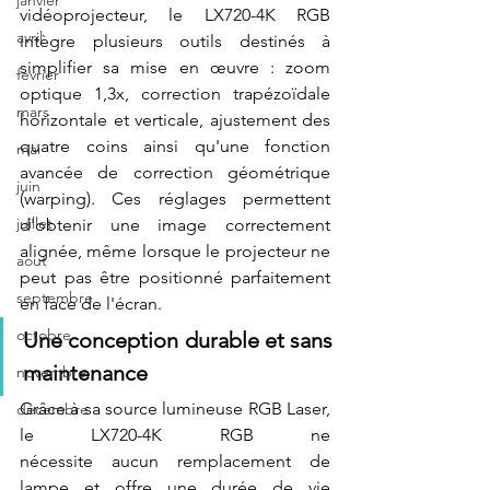
janvier
vidéoprojecteur, le LX720-4K RGB 
avril
intègre plusieurs outils destinés à 
simplifier sa mise en œuvre : zoom 
fevrier
optique 1,3x, correction trapézoïdale 
mars
horizontale et verticale, ajustement des 
quatre coins ainsi qu'une fonction 
mai
avancée de correction géométrique 
juin
(warping). Ces réglages permettent 
juillet
d'obtenir une image correctement 
alignée, même lorsque le projecteur ne 
aout
peut pas être positionné parfaitement 
septembre
en face de l'écran. 
octobre
Une conception durable et sans 
maintenance
novembre
Grâce à sa source lumineuse RGB Laser, 
décembre
le LX720-4K RGB ne 
nécessite aucun remplacement de 
lampe et offre une durée de vie 